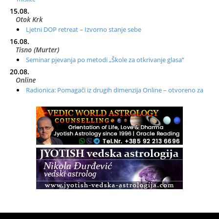
15.08.
Otok Krk
Ljetni DOP retreat – Izvorno stanje sebe
16.08.
Tisno (Murter)
Seminar pjevanja po metodi „Škole za otkrivanje glasa“
20.08.
Online
Radionica: Pomagači iz drugih dimenzija Online – otvoreno za
sve
21.08.
Zagreb+Online
Osnovni ThetaHealing® tečaj, Zagreb i Online
22.08.
Pula
Access BARS®, otpusti stres
23.08.
Pula
Access Energetski Facelift®
24.08.
Zagreb
Pjesma srca / Zagreb