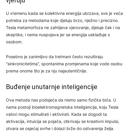
vjeruju
U vremenu kada se kolektivna energija ubrzava, sve je veća
potreba za metodama koje djeluju brzo, nježno i precizno.
Tesla metamorfoza ne zahtijeva vjerovanje, djeluje čak i na
skeptike, i nema nuspojava jer se energija usklađuje s
osobom.
Posebno je zanimljivo da tretmani često rezultiraju
“sinkronicitetima”, spontanima promjenama koje vode osobu
prema onome što je za nju najautentičnije.
Buđenje unutarnje inteligencije
Ova metoda nas podsjeća da nismo samo fizička bića. U
nama postoji bioelektromagnetska inteligencija, koju Tesla
valovi mogu stimulirati i aktivirati. Kada se dogodi ta
aktivacija, intuicija se pojača, otkrivaju se kreativni impulsi,
otvara se osjećaj svrhe i dolazi brže do ostvarenja želja.