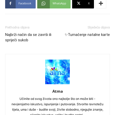
Facebook
WhatsApp
X
Prethodna objava
Slijedeća objava
Najbrži način da se završi ili
✨Tumačenje natalne karte
spriječi sukob
Atma
Učinite od svog života ono najbolje što on može biti -
nevjerojatno iskustvo, ispunjenje i putovanje. Stvorite ravnotežu
tijela, uma i duše - budite svoji, živite slobodno, njegujte znanje,
cijenite iskustvo, volite i budite sretni...