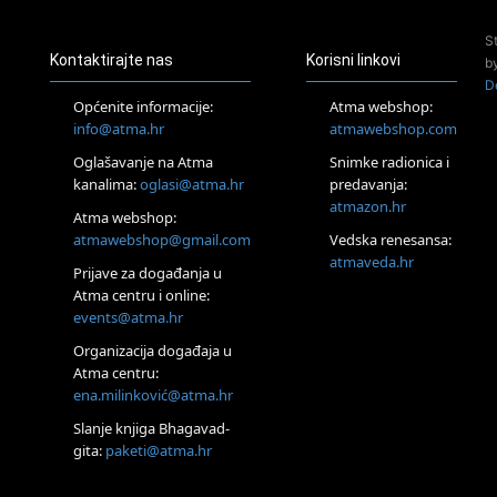
Online
S
Tečaj Višeg Vodstva, razvijanja intuicije i Akaša zapisa
Kontaktirajte nas
Korisni linkovi
b
26.08.
D
Online
Općenite informacije:
Atma webshop:
Postanite Nositelj Vibracije Nove Zemlje
info@atma.hr
atmawebshop.com
27.08.
Oglašavanje na Atma
Snimke radionica i
Visoko
kanalima:
oglasi@atma.hr
predavanja:
Alemka Dauskardt – Jednodnevna radionica sistemskih
konstelacija
atmazon.hr
Atma webshop:
29.08.
atmawebshop@gmail.com
Vedska renesansa:
Zagreb
atmaveda.hr
Prijave za događanja u
HOD PO ŽERAVICI – Seminar koji mijenja tijelo, duh i um
SoulFest – Festival glazbe, mudrosti i zajedništva
Atma centru i online:
events@atma.hr
Radoboj
Noćna šumska kupka
Organizacija događaja u
30.08.
Atma centru:
Zagreb
ena.milinković@atma.hr
Access BARS® edukacija otpusti stres
Slanje knjiga Bhagavad-
31.08.
gita:
paketi@atma.hr
Zagreb
Access Energetski Facelift®