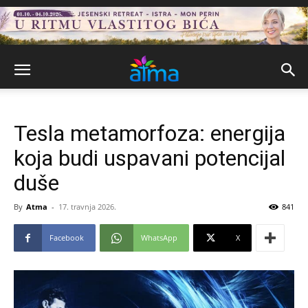
Tesla metamorfoza: energija
koja budi uspavani potencijal
duše
By
Atma
-
17. travnja 2026.
841
Facebook
WhatsApp
X