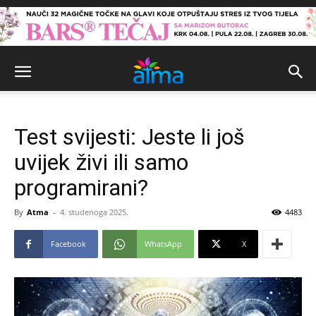
Test svijesti: Jeste li još
uvijek živi ili samo
programirani?
By
Atma
-
4. studenoga 2025.
4483
Facebook
WhatsApp
X