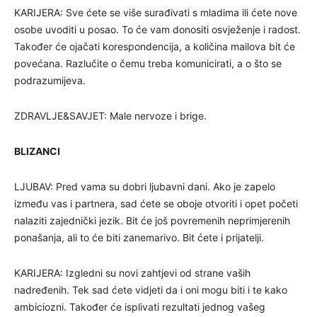
KARIJERA: Sve ćete se više surađivati s mladima ili ćete nove
osobe uvoditi u posao. To će vam donositi osvježenje i radost.
Također će ojačati korespondencija, a količina mailova bit će
povećana. Razlučite o čemu treba komunicirati, a o što se
podrazumijeva.
ZDRAVLJE&SAVJET: Male nervoze i brige.
BLIZANCI
LJUBAV: Pred vama su dobri ljubavni dani. Ako je zapelo
između vas i partnera, sad ćete se oboje otvoriti i opet početi
nalaziti zajednički jezik. Bit će još povremenih neprimjerenih
ponašanja, ali to će biti zanemarivo. Bit ćete i prijatelji.
KARIJERA: Izgledni su novi zahtjevi od strane vaših
nadređenih. Tek sad ćete vidjeti da i oni mogu biti i te kako
ambiciozni. Također će isplivati rezultati jednog vašeg