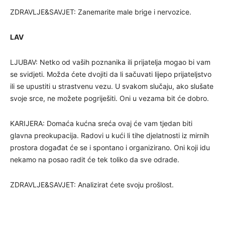
ZDRAVLJE&SAVJET: Zanemarite male brige i nervozice.
LAV
LJUBAV: Netko od vaših poznanika ili prijatelja mogao bi vam
se svidjeti. Možda ćete dvojiti da li sačuvati lijepo prijateljstvo
ili se upustiti u strastvenu vezu. U svakom slučaju, ako slušate
svoje srce, ne možete pogriješiti. Oni u vezama bit će dobro.
KARIJERA: Domaća kućna sreća ovaj će vam tjedan biti
glavna preokupacija. Radovi u kući li tihe djelatnosti iz mirnih
prostora događat će se i spontano i organizirano. Oni koji idu
nekamo na posao radit će tek toliko da sve odrade.
ZDRAVLJE&SAVJET: Analizirat ćete svoju prošlost.