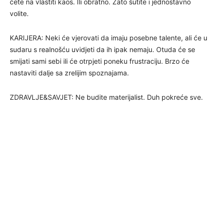
ćete na vlastiti kaos. Ili obratno. Zato šutite i jednostavno
volite.
KARIJERA: Neki će vjerovati da imaju posebne talente, ali će u
sudaru s realnošću uvidjeti da ih ipak nemaju. Otuda će se
smijati sami sebi ili će otrpjeti poneku frustraciju. Brzo će
nastaviti dalje sa zrelijim spoznajama.
ZDRAVLJE&SAVJET: Ne budite materijalist. Duh pokreće sve.