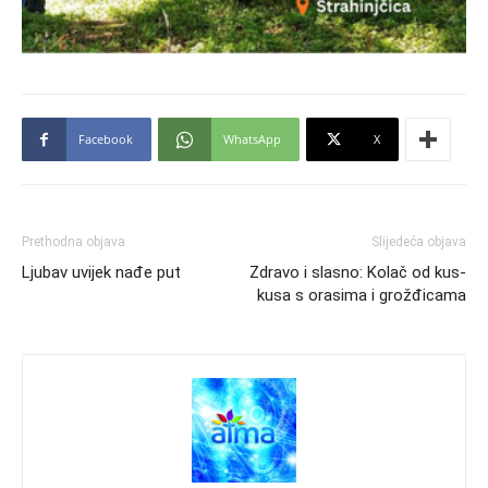
Facebook
WhatsApp
X
Prethodna objava
Slijedeća objava
Ljubav uvijek nađe put
Zdravo i slasno: Kolač od kus-
kusa s orasima i grožđicama