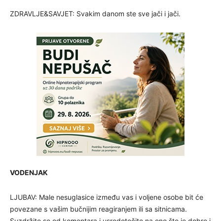
ZDRAVLJE&SAVJET: Svakim danom ste sve jači i jači.
VODENJAK
LJUBAV: Male nesuglasice između vas i voljene osobe bit će
povezane s vašim bučnijim reagiranjem ili sa sitnicama.
Suzdržite se od komentara i usredotočite na ono što je dobro i