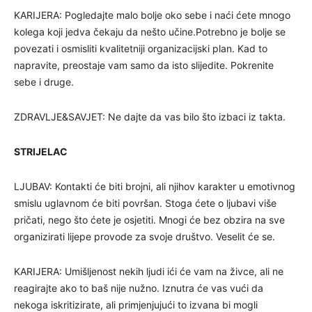
KARIJERA: Pogledajte malo bolje oko sebe i naći ćete mnogo
kolega koji jedva čekaju da nešto učine.Potrebno je bolje se
povezati i osmisliti kvalitetniji organizacijski plan. Kad to
napravite, preostaje vam samo da isto slijedite. Pokrenite
sebe i druge.
ZDRAVLJE&SAVJET: Ne dajte da vas bilo što izbaci iz takta.
STRIJELAC
LJUBAV: Kontakti će biti brojni, ali njihov karakter u emotivnog
smislu uglavnom će biti površan. Stoga ćete o ljubavi više
pričati, nego što ćete je osjetiti. Mnogi će bez obzira na sve
organizirati lijepe provode za svoje društvo. Veselit će se.
KARIJERA: Umišljenost nekih ljudi ići će vam na živce, ali ne
reagirajte ako to baš nije nužno. Iznutra će vas vući da
nekoga iskritizirate, ali primjenjujući to izvana bi mogli