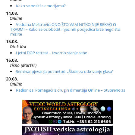
Kako se nositi s emocijama?
14.08.
Online
Vedrana Meštrović: ONO ŠTO VAM NITKO NIJE REKAO O
TRAUMI – Kako se osloboditi njezinih posljedica brže nego što
mislite
15.08.
Otok Krk
Ljetni DOP retreat – Izvorno stanje sebe
16.08.
Tisno (Murter)
Seminar pjevanja po metodi „Škole za otkrivanje glasa“
20.08.
Online
Radionica: Pomagači iz drugih dimenzija Online – otvoreno za
sve
21.08.
Zagreb+Online
Osnovni ThetaHealing® tečaj, Zagreb i Online
22.08.
Zagreb
Osnovna radionica za izscjeljivanje pranom (Basic Pranic