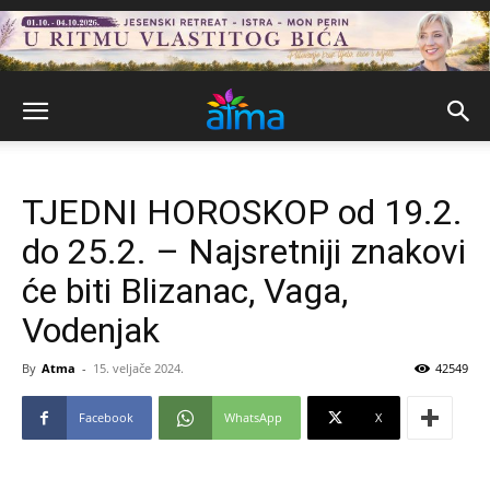
TJEDNI HOROSKOP od 19.2.
do 25.2. – Najsretniji znakovi
će biti Blizanac, Vaga,
Vodenjak
By
Atma
-
15. veljače 2024.
42549
Facebook
WhatsApp
X