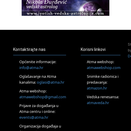
Healing course)
Pula
Access BARS®, otpusti stres
23.08.
Pula
Access Energetski Facelift®
24.08.
S
Zagreb
Kontaktirajte nas
Korisni linkovi
b
Pjesma srca / Zagreb
D
Online
Općenite informacije:
Atma webshop:
Tečaj Višeg Vodstva, razvijanja intuicije i Akaša zapisa
info@atma.hr
atmawebshop.com
25.08.
Oglašavanje na Atma
Snimke radionica i
Online
kanalima:
oglasi@atma.hr
predavanja:
Upisi u program Profesionalni hipnoterapeut — nova
generacija kreće 25.08. 2026.
atmazon.hr
Atma webshop:
26.08.
atmawebshop@gmail.com
Vedska renesansa:
Online
atmaveda.hr
Postanite Nositelj Vibracije Nove Zemlje
Prijave za događanja u
Atma centru i online:
27.08.
events@atma.hr
Visoko
Alemka Dauskardt – Jednodnevna radionica sistemskih
Organizacija događaja u
konstelacija