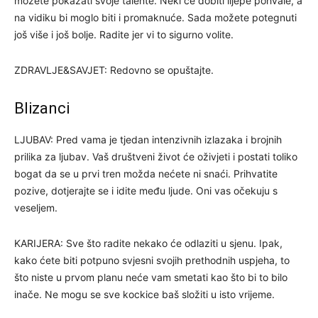
možete pokazati svoje talente. Neki će dobiti lijepe pohvale, a
na vidiku bi moglo biti i promaknuće. Sada možete potegnuti
još više i još bolje. Radite jer vi to sigurno volite.
ZDRAVLJE&SAVJET: Redovno se opuštajte.
Blizanci
LJUBAV: Pred vama je tjedan intenzivnih izlazaka i brojnih
prilika za ljubav. Vaš društveni život će oživjeti i postati toliko
bogat da se u prvi tren možda nećete ni snaći. Prihvatite
pozive, dotjerajte se i idite među ljude. Oni vas očekuju s
veseljem.
KARIJERA: Sve što radite nekako će odlaziti u sjenu. Ipak,
kako ćete biti potpuno svjesni svojih prethodnih uspjeha, to
što niste u prvom planu neće vam smetati kao što bi to bilo
inače. Ne mogu se sve kockice baš složiti u isto vrijeme.