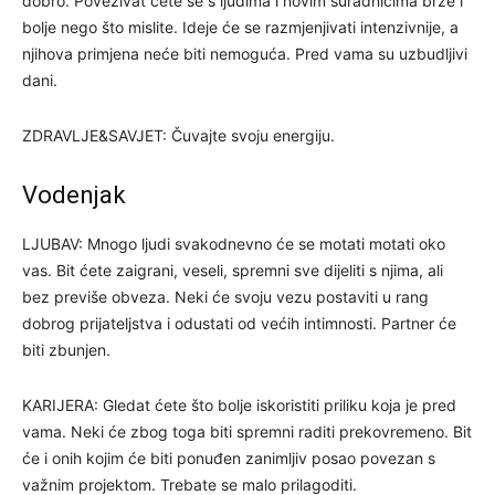
dobro. Povezivat ćete se s ljudima i novim suradnicima brže i
bolje nego što mislite. Ideje će se razmjenjivati intenzivnije, a
njihova primjena neće biti nemoguća. Pred vama su uzbudljivi
dani.
ZDRAVLJE&SAVJET: Čuvajte svoju energiju.
Vodenjak
LJUBAV: Mnogo ljudi svakodnevno će se motati motati oko
vas. Bit ćete zaigrani, veseli, spremni sve dijeliti s njima, ali
bez previše obveza. Neki će svoju vezu postaviti u rang
dobrog prijateljstva i odustati od većih intimnosti. Partner će
biti zbunjen.
KARIJERA: Gledat ćete što bolje iskoristiti priliku koja je pred
vama. Neki će zbog toga biti spremni raditi prekovremeno. Bit
će i onih kojim će biti ponuđen zanimljiv posao povezan s
važnim projektom. Trebate se malo prilagoditi.