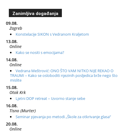
Zanimljiva događanja
09.08.
Zagreb
Konstelacije SIKON s Vedranom Kraljetom
13.08.
Online
Kako se nositi s emocijama?
14.08.
Online
Vedrana Meštrović: ONO ŠTO VAM NITKO NIJE REKAO O
TRAUMI – Kako se osloboditi njezinih posljedica brže nego što
mislite
15.08.
Otok Krk
Ljetni DOP retreat – Izvorno stanje sebe
16.08.
Tisno (Murter)
Seminar pjevanja po metodi „Škole za otkrivanje glasa“
20.08.
Online