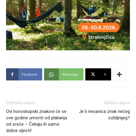
Facebook
WhatsApp
X
Prethodna objava
Slijedeća objava
Ovi horoskopski znakovi će se
Je li nesanica znak nečeg
ove godine umoriti od plakanja
ozbiljnijeg?
od sreće – Čekaju ih samo
dobre vijesti!