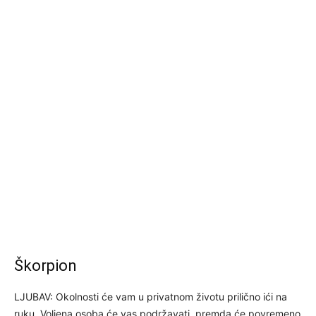
Škorpion
LJUBAV: Okolnosti će vam u privatnom životu prilično ići na
ruku. Voljena osoba će vas podržavati, premda će povremeno