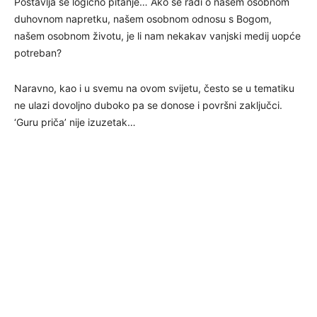
Postavlja se logično pitanje… Ako se radi o našem osobnom
duhovnom napretku, našem osobnom odnosu s Bogom,
našem osobnom životu, je li nam nekakav vanjski medij uopće
potreban?
Naravno, kao i u svemu na ovom svijetu, često se u tematiku
ne ulazi dovoljno duboko pa se donose i površni zaključci.
‘Guru priča’ nije izuzetak…