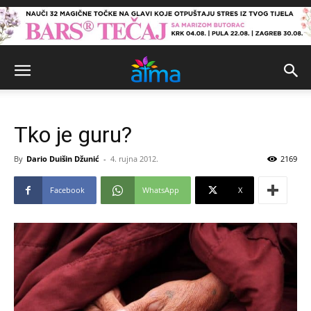
Tko je guru?
By
Dario Duišin Džunić
-
4. rujna 2012.
2169
Facebook
WhatsApp
X