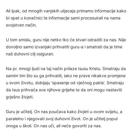
Ali ipak, od mnogih vanjskih utjecaja primamo informacije kako
bi opet u konačnici te informacije sami procesuirali na nama
svojstven način.
U tom smislu, guru nije netko tko će stvari odraditi za nas. Nije
dovoljno samo izvanjski prihvatiti guru-a i smatrati da je time
naš duhovni cilj osiguran.
Na pr. mnogi ljudi na taj način prilaze Isusu Kristu. Smatraju da
samim tim što su ga prihvatili, iako ne prave nikakve promjene
u svom životu, dobijaju ‘spasenje od vječnog pakla’. Smatraju
da Isus prihvaća sve njihove grijehe te da oni mogu nastaviti
grješno živjeti.
Guru je učitelj. On nas poučava kako živjeti u ovom svijetu, a
paralelno i njegovati svoj duhovni život. On je učitelj poput
onoga u školi. On nas uči, ali neće govoriti za nas.