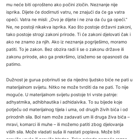
mu neće biti oprošteno ako počini zločin. Neznanje nije
isprika. Dijete će dodirnuti vatru, ne znajući da će ga vatra
opeći. Vatra ne misli: „Ovo je dijete i ne zna da ću ga opeći.”
Ne, ne postoji nikakva isprika. Kao što postoje državni zakoni,
tako postoje strogi zakoni prirode. Ti će zakoni djelovati čak i
ako ne znamo za njih. Ako iz neznanja pogriješimo, moramo
patiti. To je zakon. Bez obzira radi li se o zakonu države ili
zakonu prirode, ako ga prekršimo, izlažemo se opasnosti da
patimo.
Dužnost je gurua pobrinuti se da nijedno ljudsko biće ne pati u
materijalnom svijetu. Nitko ne može tvrditi da ne pati. To nije
moguće. U materijalnom svijetu postoje tri vrste patnje:
adhyatmika, adhibhautika i adhidaivika. To su bijede koje
potječu od materijalnog tijela i uma, od drugih živih bića i od
prirodnih sila. Bol nam može zadavati um ili druga živa bića –
mravi, komarci ili muhe – ili možemo patiti zbog djelovanja
viših sila. Može vladati suša ili nastati poplava. Može biti