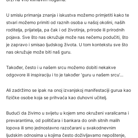
U smislu primanja znanja i iskustva možemo primjetiti kako te
stvari možemo primiti od raznih osoba u našoj okolini, naših
roditelja, prijatelja, pa čak i od životinja, prirode ili prirodnih
pojava. Sve što nas okružuje može nas nečemu podučiti, što
je zapravo i smisao ljudskog života. U tom kontekstu sve što
nas okružuje može biti naš guru.
Također, često i u našem srcu možemo dobiti nekakve
odgovore ili inspiraciju i to je također ‘guru u našem srcu’…
Ali zadržimo se ipak na onoj izvanjskoj manifestaciji gurua kao
fizičke osobe koja se prihvaća kao duhovni učitelj.
Budući da živimo u svijetu u kojem smo okruženi varalicama i
prevarantima, od političara i bankara do onih sitnih malih
lopova ili smo jednostavno razočarani u svakodnevnim
ljudskim odnosima u kojima često doživljavamo nepoštenje,