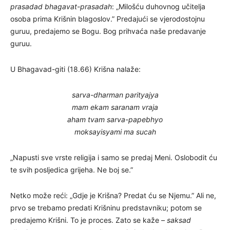
prasadad bhagavat-prasadah
: „Milošću duhovnog učitelja
osoba prima Krišnin blagoslov.” Predajući se vjerodostojnu
guruu, predajemo se Bogu. Bog prihvaća naše predavanje
guruu.
U Bhagavad-giti (18.66) Krišna nalaže:
sarva-dharman parityajya
mam ekam saranam vraja
aham tvam sarva-papebhyo
moksayisyami ma sucah
„Napusti sve vrste religija i samo se predaj Meni. Oslobodit ću
te svih posljedica grijeha. Ne boj se.”
Netko može reći: „Gdje je Krišna? Predat ću se Njemu.” Ali ne,
prvo se trebamo predati Krišninu predstavniku; potom se
predajemo Krišni. To je proces. Zato se kaže –
saksad