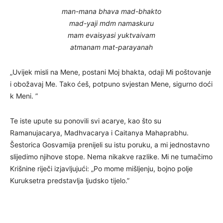
man-mana bhava mad-bhakto
mad-yaji mdm namaskuru
mam evaisyasi yuktvaivam
atmanam mat-parayanah
„Uvijek misli na Mene, postani Moj bhakta, odaji Mi poštovanje
i obožavaj Me. Tako ćeš, potpuno svjestan Mene, sigurno doći
k Meni. ”
Te iste upute su ponovili svi acarye, kao što su
Ramanujacarya, Madhvacarya i Caitanya Mahaprabhu.
Šestorica Gosvamija prenijeli su istu poruku, a mi jednostavno
slijedimo njihove stope. Nema nikakve razlike. Mi ne tumačimo
Krišnine riječi izjavljujući: „Po mome mišljenju, bojno polje
Kuruksetra predstavlja ljudsko tijelo.”