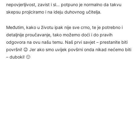
nepovjerljivost, zavist i sl… potpuno je normalno da takvu
skepsu projiciramo i na ideju duhovnog učitelja.
Međutim, kako u životu ipak nije sve crno, te je potrebno i
detaljnije proučavanje, tako možemo doći i do pravih
odgovora na ovu našu temu. Naš prvi savjet – prestanite biti
površni! 😉 Jer ako smo uvijek povšrni onda nikad nećemo biti
– duboki! 🙂