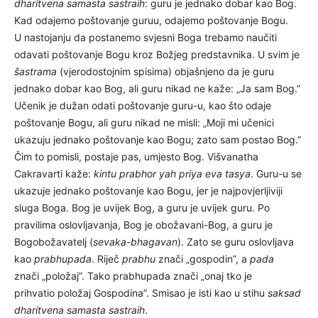
dharitvena samasta sastraih
: guru je jednako dobar kao Bog.
Kad odajemo poštovanje guruu, odajemo poštovanje Bogu.
U nastojanju da postanemo svjesni Boga trebamo naučiti
odavati poštovanje Bogu kroz Božjeg predstavnika. U svim je
šastrama
(vjerodostojnim spisima) objašnjeno da je guru
jednako dobar kao Bog, ali guru nikad ne kaže: „Ja sam Bog.”
Učenik je dužan odati poštovanje guru-u, kao što odaje
poštovanje Bogu, ali guru nikad ne misli: „Moji mi učenici
ukazuju jednako poštovanje kao Bogu; zato sam postao Bog.”
Čim to pomisli, postaje pas, umjesto Bog. Višvanatha
Cakravarti kaže:
kintu prabhor yah priya eva tasya
. Guru-u se
ukazuje jednako poštovanje kao Bogu, jer je najpovjerljiviji
sluga Boga. Bog je uvijek Bog, a guru je uvijek guru. Po
pravilima oslovljavanja, Bog je obožavani-Bog, a guru je
Bogobožavatelj (
sevaka-bhagavan
). Zato se guru oslovljava
kao
prabhupada
. Riječ
prabhu
znači „gospodin”, a
pada
znači „položaj”. Tako prabhupada znači „onaj tko je
prihvatio položaj Gospodina”. Smisao je isti kao u stihu
saksad
dharitvena samasta sastraih
.