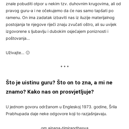
znale pobuditi otpor u nekim tzv. duhovnim krugovima, ali od
pravog guru-a i ne očekujemo da će nas samo tapšati po
ramenu. On ima zadatak izbaviti nas iz iluzije materijalnog
postojanja te njegove riječi znaju zvučati oštro, ali su uvijek
izgovorene s ljubavlju i dubokim osjećajem poniznosti i
poštovanja…
Uživajte… 🙂
* * *
Što je uistinu guru? Što on to zna, a mi ne
znamo? Kako nas on prosvjetljuje?
U jednom govoru održanom u Engleskoj 1973. godine, Šrila
Prabhupada daje neke odgovore koji to razjašnjavaju.
om ajnana-timirandhasya