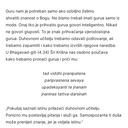
Guru nam je potreban samo ako ozbiljno želimo
shvatiti znanost o Bogu. Ne bismo trebali imati gurua samo iz
mode. Onaj tko je prihvatio gurua govori inteligentno. Nikad
ne govori gluposti. To je znak prihvaćanja vjerodostojna
gurua. Duhovnom učitelju trebamo odavati poštovanje, ali
trebamo zapamtiti i kako trebamo izvršiti njegove naredbe.
U Bhagavad-giti (4.34) Šri Krišna nas osobno poučava
kako trebamo pronaći gurua i prići mu:
tad viddhi pranipatena
pariprasnena sevaya
upadeksyanti te jnanam
jnaninas tattva-darsinah
„Pokušaj saznati istinu prilazeći duhovnom učitelju.
Ponizno mu postavljaj pitanja i služi ga. Samospozanta ti duša
može prenijeti znanje, jer je vidjela istinu.”