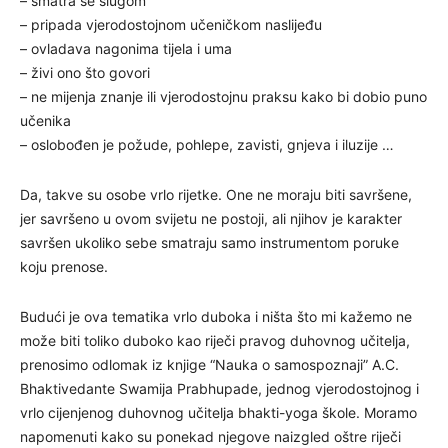
– smatra se slugom
– pripada vjerodostojnom učeničkom naslijeđu
– ovladava nagonima tijela i uma
– živi ono što govori
– ne mijenja znanje ili vjerodostojnu praksu kako bi dobio puno
učenika
– oslobođen je požude, pohlepe, zavisti, gnjeva i iluzije …
Da, takve su osobe vrlo rijetke. One ne moraju biti savršene,
jer savršeno u ovom svijetu ne postoji, ali njihov je karakter
savršen ukoliko sebe smatraju samo instrumentom poruke
koju prenose.
Budući je ova tematika vrlo duboka i ništa što mi kažemo ne
može biti toliko duboko kao riječi pravog duhovnog učitelja,
prenosimo odlomak iz knjige “Nauka o samospoznaji” A.C.
Bhaktivedante Swamija Prabhupade, jednog vjerodostojnog i
vrlo cijenjenog duhovnog učitelja bhakti-yoga škole. Moramo
napomenuti kako su ponekad njegove naizgled oštre riječi