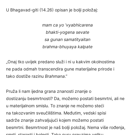
U Bhagavad-giti (14.26) opisan je bolji položaj:
mam ca yo ‘vyabhicarena
bhakti-yogena sevate
sa gunan samatityaitan
brahma-bhuyaya kalpate
„Onaj tko uvijek predano služi i ni u kakvim okolnostima
ne pada odmah transcendira gune materijalne prirode i
tako dostiže razinu
Brahmana
.”
Pruža li nam ijedna grana znanosti znanje o
dostizanju besmrtnosti? Da, možemo postati besmrtni, ali ne
u materijalnom smislu. To znanje ne možemo steći
na takozvanim sveučilištima. Međutim, vedski spisi
sadrže znanje zahvaljujući kojem možemo postati
besmrtni. Besmrtnost je naš bolji položaj. Nema više rođenja,
smrti, starosti i bolesti. Tako guru preuzima veliku