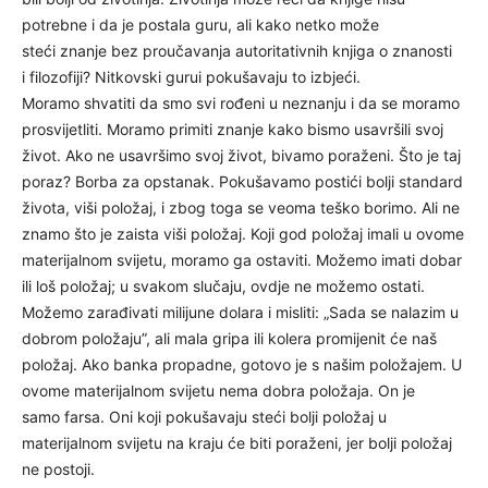
potrebne i da je postala guru, ali kako netko može
steći znanje bez proučavanja autoritativnih knjiga o znanosti
i filozofiji? Nitkovski gurui pokušavaju to izbjeći.
Moramo shvatiti da smo svi rođeni u neznanju i da se moramo
prosvijetliti. Moramo primiti znanje kako bismo usavršili svoj
život. Ako ne usavršimo svoj život, bivamo poraženi. Što je taj
poraz? Borba za opstanak. Pokušavamo postići bolji standard
života, viši položaj, i zbog toga se veoma teško borimo. Ali ne
znamo što je zaista viši položaj. Koji god položaj imali u ovome
materijalnom svijetu, moramo ga ostaviti. Možemo imati dobar
ili loš položaj; u svakom slučaju, ovdje ne možemo ostati.
Možemo zarađivati milijune dolara i misliti: „Sada se nalazim u
dobrom položaju”, ali mala gripa ili kolera promijenit će naš
položaj. Ako banka propadne, gotovo je s našim položajem. U
ovome materijalnom svijetu nema dobra položaja. On je
samo farsa. Oni koji pokušavaju steći bolji položaj u
materijalnom svijetu na kraju će biti poraženi, jer bolji položaj
ne postoji.