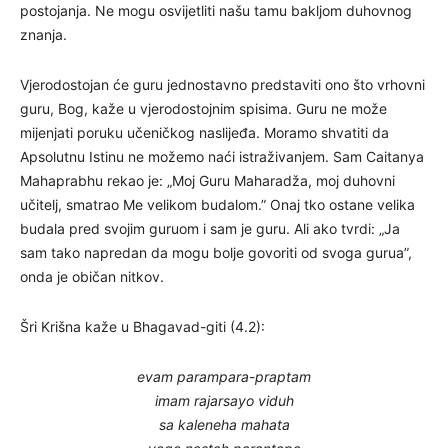
postojanja. Ne mogu osvijetliti našu tamu bakljom duhovnog
znanja.
Vjerodostojan će guru jednostavno predstaviti ono što vrhovni
guru, Bog, kaže u vjerodostojnim spisima. Guru ne može
mijenjati poruku učeničkog naslijeđa. Moramo shvatiti da
Apsolutnu Istinu ne možemo naći istraživanjem. Sam Caitanya
Mahaprabhu rekao je: „Moj Guru Maharadža, moj duhovni
učitelj, smatrao Me velikom budalom.” Onaj tko ostane velika
budala pred svojim guruom i sam je guru. Ali ako tvrdi: „Ja
sam tako napredan da mogu bolje govoriti od svoga gurua”,
onda je običan nitkov.
Šri Krišna kaže u Bhagavad-giti (4.2):
evam parampara-praptam
imam rajarsayo viduh
sa kaleneha mahata