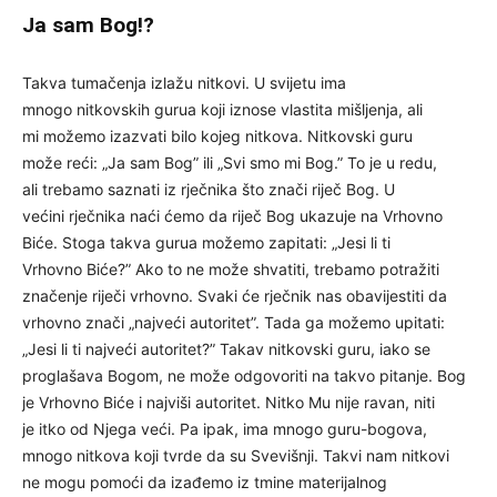
Ja sam Bog!?
Takva tumačenja izlažu nitkovi. U svijetu ima
mnogo nitkovskih gurua koji iznose vlastita mišljenja, ali
mi možemo izazvati bilo kojeg nitkova. Nitkovski guru
može reći: „Ja sam Bog” ili „Svi smo mi Bog.” To je u redu,
ali trebamo saznati iz rječnika što znači riječ Bog. U
većini rječnika naći ćemo da riječ Bog ukazuje na Vrhovno
Biće. Stoga takva gurua možemo zapitati: „Jesi li ti
Vrhovno Biće?” Ako to ne može shvatiti, trebamo potražiti
značenje riječi vrhovno. Svaki će rječnik nas obavijestiti da
vrhovno znači „najveći autoritet”. Tada ga možemo upitati:
„Jesi li ti najveći autoritet?” Takav nitkovski guru, iako se
proglašava Bogom, ne može odgovoriti na takvo pitanje. Bog
je Vrhovno Biće i najviši autoritet. Nitko Mu nije ravan, niti
je itko od Njega veći. Pa ipak, ima mnogo guru-bogova,
mnogo nitkova koji tvrde da su Svevišnji. Takvi nam nitkovi
ne mogu pomoći da izađemo iz tmine materijalnog