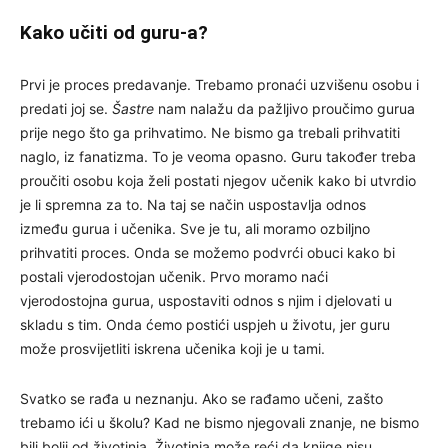
Kako učiti od guru-a?
Prvi je proces predavanje. Trebamo pronaći uzvišenu osobu i
predati joj se.
Šastre
nam nalažu da pažljivo proučimo gurua
prije nego što ga prihvatimo. Ne bismo ga trebali prihvatiti
naglo, iz fanatizma. To je veoma opasno. Guru također treba
proučiti osobu koja želi postati njegov učenik kako bi utvrdio
je li spremna za to. Na taj se način uspostavlja odnos
između gurua i učenika. Sve je tu, ali moramo ozbiljno
prihvatiti proces. Onda se možemo podvrći obuci kako bi
postali vjerodostojan učenik. Prvo moramo naći
vjerodostojna gurua, uspostaviti odnos s njim i djelovati u
skladu s tim. Onda ćemo postići uspjeh u životu, jer guru
može prosvijetliti iskrena učenika koji je u tami.
Svatko se rađa u neznanju. Ako se rađamo učeni, zašto
trebamo ići u školu? Kad ne bismo njegovali znanje, ne bismo
bili bolji od životinja. Životinja može reći da knjige nisu