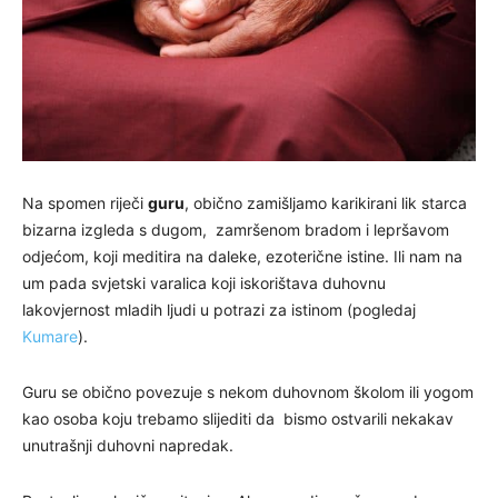
Na spomen riječi
guru
, obično zamišljamo karikirani lik starca
bizarna izgleda s dugom, zamršenom bradom i lepršavom
odjećom, koji meditira na daleke, ezoterične istine. Ili nam na
um pada svjetski varalica koji iskorištava duhovnu
lakovjernost mladih ljudi u potrazi za istinom (pogledaj
Kumare
).
Guru se obično povezuje s nekom duhovnom školom ili yogom
kao osoba koju trebamo slijediti da bismo ostvarili nekakav
unutrašnji duhovni napredak.