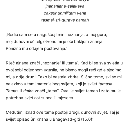
jnananjana-salakaya
caksur unmilitam yena
tasmai-sri-gurave namah
„Rodio sam se u najgušćoj tmini neznanja, a moj guru,
moj duhovni učitelj, otvorio mi je oči bakljom znanja.
Ponizno mu odajem poštovanje.”
Riječ ajnana znači „neznanje” ili „tama”. Kad bi se sva svjetla u
ovoj sobi odjednom ugasila, ne bismo mogli reći gdje sjedimo
mi, a gdje drugi. Tako bi nastala zbrka. Slično tome, svi se mi
nalazimo u tami materijalnog svijeta, koji je svijet
tamasa
.
Tamas
ili
timira
znači „tama”. Ovaj je svijet taman i zato mu je
potrebna svjetlost sunca ili mjeseca.
Međutim, iznad ove tame postoji drugi, duhovni svijet. Taj je
svijet opisao Šri Krišna u Bhagavad-giti (15.6):