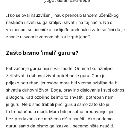
yogo nastah parantapa
„Tko se ovaj nauzvišeniji nauk prenosio lancem učeničkog
naslijeđa i sveti su ga kraljevi shvatili na taj način. No s
vremenom se učeničko naslijeđe prekinulo i zato se čini da je
znanje u svom izvornom obliku izgubljeno.”
Zašto bismo ‘imali’ guru-a?
Prihvaćanje gurua nije stvar mode. Onome tko ozbiljno
želi shvatiti duhovni život potreban je guru. Guru je
prijeko potreban, jer osoba mora biti veoma ozbiljna da bi
shvatila duhovni život, Boga, pravilno djelovanje i svoj odnos
s Bogom. Kad ozbiljno želimo to shvatiti, potreban nam
je guru. Ne bismo trebali prići guruu samo zato što je
to trenutačno u modi. Mora biti prisutno predavanje, jer
bez predavanja ne možemo ništa naučiti. Ako priđemo
guruu samo da bismo ga izazvali, nećemo ništa naučiti.