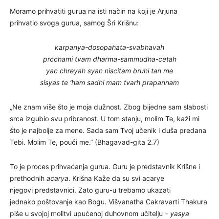
Moramo prihvatiti gurua na isti način na koji je Arjuna
prihvatio svoga gurua, samog Šri Krišnu:
karpanya-dosopahata-svabhavah
prcchami tvam dharma-sammudha-cetah
yac chreyah syan niscitam bruhi tan me
sisyas te ‘ham sadhi mam tvarh prapannam
„Ne znam više što je moja dužnost. Zbog bijedne sam slabosti
srca izgubio svu pribranost. U tom stanju, molim Te, kaži mi
što je najbolje za mene. Sada sam Tvoj učenik i duša predana
Tebi. Molim Te, pouči me.” (Bhagavad-gita 2.7)
To je proces prihvaćanja gurua. Guru je predstavnik Krišne i
prethodnih
acarya
. Krišna Kaže da su svi acarye
njegovi predstavnici. Zato guru-u trebamo ukazati
jednako poštovanje kao Bogu. Višvanatha Cakravarti Thakura
piše u svojoj molitvi upućenoj duhovnom učitelju –
yasya