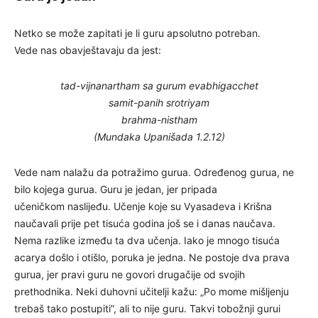
Netko se može zapitati je li guru apsolutno potreban.
Vede nas obavještavaju da jest:
tad-vijnanartham sa gurum evabhigacchet
samit-panih srotriyam
brahma-nistham
(Mundaka Upanišada 1.2.12)
Vede nam nalažu da potražimo gurua. Određenog gurua, ne
bilo kojega gurua. Guru je jedan, jer pripada
učeničkom naslijeđu. Učenje koje su Vyasadeva i Krišna
naučavali prije pet tisuća godina još se i danas naučava.
Nema razlike između ta dva učenja. Iako je mnogo tisuća
acarya došlo i otišlo, poruka je jedna. Ne postoje dva prava
gurua, jer pravi guru ne govori drugačije od svojih
prethodnika. Neki duhovni učitelji kažu: „Po mome mišljenju
trebaš tako postupiti”, ali to nije guru. Takvi tobožnji gurui