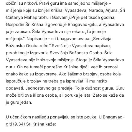
obični su nitkovi. Pravi guru ima samo jedno mišljenje –
mišljenje koje su iznijeli Krišna, Vyasadeva, Narada, Arjuna, Šri
Caitanya Mahaprabhu i Gosvamiji.Prije pet tisuća godina,
Gospodin Šri Krišna izgovorio je Bhagavad-gitu, a Vyasadeva
ju je zapisao. Šrila Vyasadeva nije rekao: ,To je moje
mišljenje.'” Napisao je – sri bhagavan uvaca: „Svevišnja
Božanska Osoba reče.” Sve što je Vyasadeva napisao,
prvobitno je izgovorila Svevišnja Božanska Osoba. Šrila
Vyasadeva nije iznio svoje mišljenje. Stoga je Šrila Vyasadeva
guru. On ne tumači pogrešno Krišnine riječi, već ih prenosi
onako kako su izgovorene. Ako šaljemo brzojav, osoba koja
isporučuje brzojav ne treba ga ispravljati ili mu nešto
dodavati. Jednostavno ga predaje. To je dužnost gurua. Guru
može biti ova ili ona osoba, ali poruka je ista. Zato se kaže da
je guru jedan.
U učeničkom naslijeđu ponavljaju se iste pouke. U Bhagavad-
giti (9.34) Šri Krišna kaže: