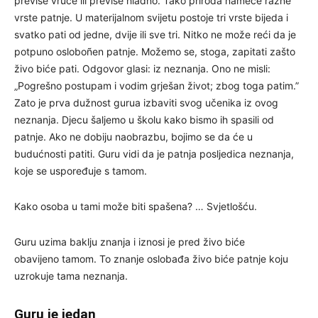
previše vruće ili previše hladno. Tako priroda nameće razne
vrste patnje. U materijalnom svijetu postoje tri vrste bijeda i
svatko pati od jedne, dvije ili sve tri. Nitko ne može reći da je
potpuno osloboñen patnje. Možemo se, stoga, zapitati zašto
živo biće pati. Odgovor glasi: iz neznanja. Ono ne misli:
„Pogrešno postupam i vodim grješan život; zbog toga patim.”
Zato je prva dužnost gurua izbaviti svog učenika iz ovog
neznanja. Djecu šaljemo u školu kako bismo ih spasili od
patnje. Ako ne dobiju naobrazbu, bojimo se da će u
budućnosti patiti. Guru vidi da je patnja posljedica neznanja,
koje se uspoređuje s tamom.
Kako osoba u tami može biti spašena? … Svjetlošću.
Guru uzima baklju znanja i iznosi je pred živo biće
obavijeno tamom. To znanje oslobađa živo biće patnje koju
uzrokuje tama neznanja.
Guru je jedan