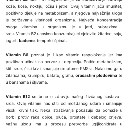
kože, kose, noktiju, očiju i jetre. Ovaj vitamin jača imunitet,
pozitivno djeluje na metabolizam, a njegova najvažnija uloga
je održavanje vitalnosti organizma.
Najveća koncentracija
ovoga vitamina u organizmu je u jetri, bubrezima i
srcu. Vitamin B2 unosimo konzumirajući cjelovite žitarice, soju,
jogurt,
bademe
, tempeh i špinat.
Vitamin B6
poznat je i kao vitamin raspoloženja jer ima
pozitivan učinak na nervozu i depresiju. Potiče metabolizam,
štiti srce, čisti krv i smanjuje simptome PMS-a. Nalazimo ga u
žitaricama, krumpiru, batatu, grahu,
orašastim plodovima
te
u bananama i šljivama.
Vitamin B12
se brine o zdravlju našeg živčanog sustava i
srca. Ovaj vitamin nas štiti od moždanog udara i smanjuje
visoki krvni tlak. Neka istraživanja pokazuju da pomaže u
borbi protiv raka dojke, pluća, prostate i debelog crijeva.
Važnu ulogu ima u procesu pretvorbe ugljikohidrata u