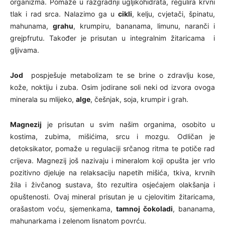
organizma. Pomaže u razgradnji ugljikohidrata, regulira krvni
tlak i rad srca. Nalazimo ga u
cikli
, kelju, cvjetači, špinatu,
mahunama,
grahu
, krumpiru, bananama, limunu, naranči i
grejpfrutu. Također je prisutan u integralnim žitaricama i
gljivama.
Jod
pospješuje metabolizam te se brine o zdravlju kose,
kože, noktiju i zuba.
Osim jodirane soli neki od izvora ovoga
minerala su mlijeko,
alge
, češnjak, soja, krumpir i grah.
Magnezij
je prisutan u svim našim organima, osobito u
kostima, zubima, mišićima, srcu i mozgu. Odličan je
detoksikator, pomaže u regulaciji srčanog ritma te potiče rad
crijeva. Magnezij još nazivaju i mineralom koji opušta jer vrlo
pozitivno djeluje na relaksaciju napetih mišića, tkiva, krvnih
žila i živčanog sustava, što rezultira osjećajem olakšanja i
opuštenosti. Ovaj mineral prisutan je u cjelovitim žitaricama,
orašastom voću, sjemenkama,
tamnoj čokoladi
, bananama,
mahunarkama i zelenom lisnatom povrću.