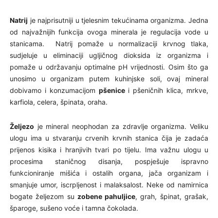
Natrij
je najprisutniji u tjelesnim tekućinama organizma. Jedna
od najvažnijih funkcija ovoga minerala je regulacija vode u
stanicama. Natrij pomaže u normalizaciji krvnog tlaka,
sudjeluje u eliminaciji ugljičnog dioksida iz organizma i
pomaže u održavanju optimalne pH vrijednosti. Osim što ga
unosimo u organizam putem kuhinjske soli, ovaj mineral
dobivamo i konzumacijom
pšenice
i pšeničnih klica, mrkve,
karfiola, celera, špinata, oraha.
Željezo
je mineral neophodan za zdravlje organizma. Veliku
ulogu ima u stvaranju crvenih krvnih stanica čija je zadaća
prijenos kisika i hranjivih tvari po tijelu. Ima važnu ulogu u
procesima staničnog disanja, pospješuje ispravno
funkcioniranje mišića i ostalih organa, jača organizam i
smanjuje umor, iscrpljenost i malaksalost. Neke od namirnica
bogate željezom su
zobene pahuljice
, grah, špinat, grašak,
šparoge, sušeno voće i tamna čokolada.