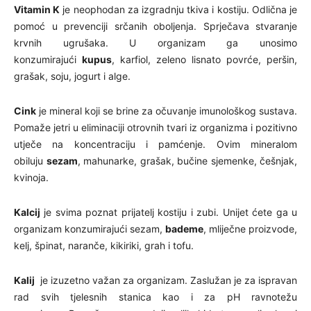
Vitamin K
je neophodan za izgradnju tkiva i kostiju. Odlična je
pomoć u prevenciji srčanih oboljenja. Sprječava stvaranje
krvnih ugrušaka.
U organizam ga unosimo
konzumirajući
kupus
, karfiol, zeleno lisnato povrće, peršin,
grašak, soju, jogurt i alge.
Cink
je mineral koji se brine za očuvanje imunološkog sustava.
Pomaže jetri u eliminaciji otrovnih tvari iz organizma i pozitivno
utječe na koncentraciju i pamćenje. Ovim mineralom
obiluju
sezam
, mahunarke, grašak, bučine sjemenke, češnjak,
kvinoja.
Kalcij
je svima poznat prijatelj kostiju i zubi. Unijet ćete ga u
organizam konzumirajući sezam,
bademe
, mliječne proizvode,
kelj, špinat, naranče, kikiriki, grah i tofu.
Kalij
je izuzetno važan za organizam. Zaslužan je za ispravan
rad svih tjelesnih stanica kao i za pH ravnotežu