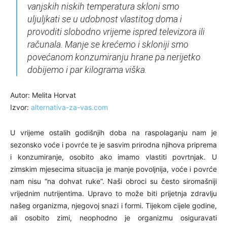
vanjskih niskih temperatura skloni smo
uljuljkati se u udobnost vlastitog doma i
provoditi slobodno vrijeme ispred televizora ili
računala. Manje se krećemo i skloniji smo
povećanom konzumiranju hrane pa nerijetko
dobijemo i par kilograma viška.
Autor: Melita Horvat
Izvor:
alternativa-za-vas.com
U vrijeme ostalih godišnjih doba na raspolaganju nam je
sezonsko voće i povrće te je sasvim prirodna njihova priprema
i konzumiranje, osobito ako imamo vlastiti povrtnjak. U
zimskim mjesecima situacija je manje povoljnija, voće i povrće
nam nisu “na dohvat ruke”. Naši obroci su često siromašniji
vrijednim nutrijentima. Upravo to može biti prijetnja zdravlju
našeg organizma, njegovoj snazi i formi. Tijekom cijele godine,
ali osobito zimi, neophodno je organizmu osiguravati