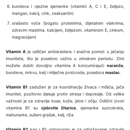
bundeva i njezine sjemenke (vitamini A, C i E, željezo,
mangan, kalcij, cink, zeaksantin)
orašasto voće (bogato proteinima, dijetalnim vlaknima,
zdravim mastima, kalcijem, željezom, vitaminom E, cinkom,
magnezijem)
Vitamin A
je odličan antioksidans i snažna pomoć u jačanju
imuniteta, što je posebno važno u zimskom periodu. Zimi
možete dobiti dovoljno vitamina A konzumirajući
naranče
,
bundeve, mrkvu, kelj i mliječne proizvode, posebice
maslac
.
Vitamin B1
zadužen je za koordinaciju živaca i mišića, jača
imunitet, pozitivno djeluje protiv stresa i depresije. Od velike
važnosti je za zdravlje kose, kože, jetre i očiju. Odlični izvori
vitamina B1 su
cjelovite žitarice
, sjemenke suncokreta,
mahunarke, sušeni grašak, kelj, riža.
Vitamin B2
kao i B1 odgovoran je za odražavanje zdravlja