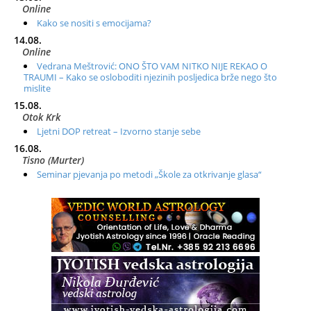
Online
Kako se nositi s emocijama?
14.08.
Online
Vedrana Meštrović: ONO ŠTO VAM NITKO NIJE REKAO O
TRAUMI – Kako se osloboditi njezinih posljedica brže nego što
mislite
15.08.
Otok Krk
Ljetni DOP retreat – Izvorno stanje sebe
16.08.
Tisno (Murter)
Seminar pjevanja po metodi „Škole za otkrivanje glasa“
20.08.
Online
Radionica: Pomagači iz drugih dimenzija Online – otvoreno za
sve
21.08.
Zagreb+Online
Osnovni ThetaHealing® tečaj, Zagreb i Online
22.08.
Pula