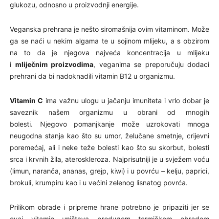
glukozu, odnosno u proizvodnji energije.
Veganska prehrana je nešto siromašnija ovim vitaminom. Može
ga se naći u nekim algama te u sojinom mlijeku, a s obzirom
na to da je njegova najveća koncentracija u mlijeku
i
mliječnim proizvodima
, veganima se preporučuju dodaci
prehrani da bi nadoknadili vitamin B12 u organizmu.
Vitamin C
ima važnu ulogu u jačanju imuniteta i vrlo dobar je
saveznik našem organizmu u obrani od mnogih
bolesti. Njegovo pomanjkanje može uzrokovati mnoga
neugodna stanja kao što su umor, želučane smetnje, crijevni
poremećaj, ali i neke teže bolesti kao što su skorbut, bolesti
srca i krvnih žila, ateroskleroza. Najprisutniji je u svježem voću
(limun, naranča, ananas, grejp, kiwi) i u povrću – kelju, paprici,
brokuli, krumpiru kao i u većini zelenog lisnatog povrća.
Prilikom obrade i pripreme hrane potrebno je pripaziti jer se
ovaj vitamin uništava predugom termičkom obradom