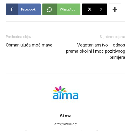
Facebook
WhatsApp
X
Prethodna objava
Slijedeća objava
Obmanjujuća moć maye
Vegetarijanstvo – odnos
prema okolini i moć pozitivnog
primjera
Atma
http://atma.hr/