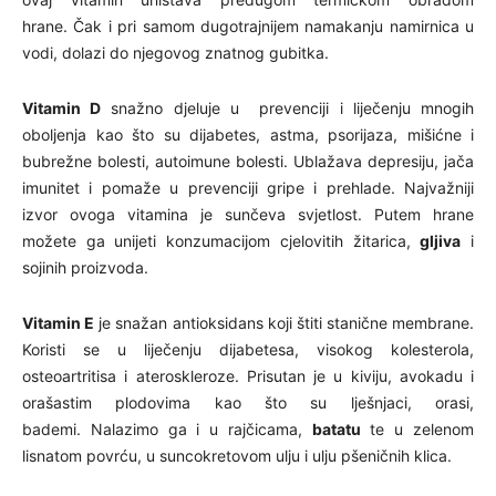
hrane. Čak i pri samom dugotrajnijem namakanju namirnica u
vodi, dolazi do njegovog znatnog gubitka.
Vitamin D
snažno djeluje u prevenciji i liječenju mnogih
oboljenja kao što su dijabetes, astma, psorijaza, mišićne i
bubrežne bolesti, autoimune bolesti. Ublažava depresiju, jača
imunitet i pomaže u prevenciji gripe i prehlade. Najvažniji
izvor ovoga vitamina je sunčeva svjetlost. Putem hrane
možete ga unijeti konzumacijom cjelovitih žitarica,
gljiva
i
sojinih proizvoda.
Vitamin E
je snažan antioksidans koji štiti stanične membrane.
Koristi se u liječenju dijabetesa, visokog kolesterola,
osteoartritisa i ateroskleroze.
Prisutan je u kiviju, avokadu i
orašastim plodovima kao što su lješnjaci, orasi,
bademi. Nalazimo ga i u rajčicama,
batatu
te u zelenom
lisnatom povrću, u suncokretovom ulju i ulju pšeničnih klica.