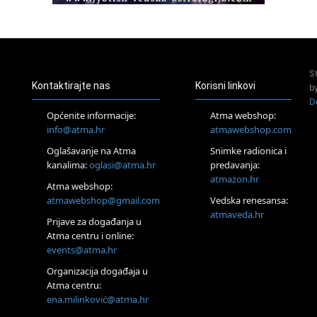
Access BARS®, otpusti stres
23.08.
Pula
Access Energetski Facelift®
24.08.
S
Zagreb
Kontaktirajte nas
Korisni linkovi
b
Pjesma srca / Zagreb
D
Online
Općenite informacije:
Atma webshop:
Tečaj Višeg Vodstva, razvijanja intuicije i Akaša zapisa
info@atma.hr
atmawebshop.com
26.08.
Oglašavanje na Atma
Snimke radionica i
Online
kanalima:
oglasi@atma.hr
predavanja:
Postanite Nositelj Vibracije Nove Zemlje
atmazon.hr
27.08.
Atma webshop:
Visoko
atmawebshop@gmail.com
Vedska renesansa:
Alemka Dauskardt – Jednodnevna radionica sistemskih
atmaveda.hr
Prijave za događanja u
konstelacija
Atma centru i online:
29.08.
events@atma.hr
Zagreb
HOD PO ŽERAVICI – Seminar koji mijenja tijelo, duh i um
Organizacija događaja u
SoulFest – Festival glazbe, mudrosti i zajedništva
Atma centru:
30.08.
ena.milinković@atma.hr
Zagreb