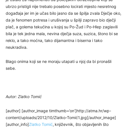
ubrzo pristigli nije trebalo posebno locirati mjesto nesretnog
događaja jer im je učas bilo jasno da se špilja zvala Dječje oko,
da je fenomen potresa i urušivanja u špilji zapravo bio dječji
plač, a golema tekućina u kojoj su Po-Žud i Po-Hlep zaglavili
bila je tek jedna mala, nevina dječja suza, suzica, štono bi se
reklo, a tako moćna, tako dijamantna i biserna i tako
neukradiva.
Blago onima koji se ne moraju utapati u njoj da bi pronašli
sebe.
Autor: Zlatko Tomić
[author] [author_image timthumb=’on’]http://atma.hr/wp-
content/uploads/2012/10/Zlatko-Tomić1.jpg[/author_image]
[author_info]
Zlatko Tomić
,
književnik, što objavljenih što