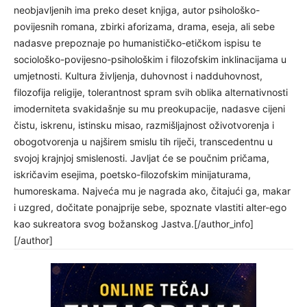
neobjavljenih ima preko deset knjiga, autor psihološko-
povijesnih romana, zbirki aforizama, drama, eseja, ali sebe
nadasve prepoznaje po humanističko-etičkom ispisu te
sociološko-povijesno-psihološkim i filozofskim inklinacijama u
umjetnosti. Kultura življenja, duhovnost i nadduhovnost,
filozofija religije, tolerantnost spram svih oblika alternativnosti
imoderniteta svakidašnje su mu preokupacije, nadasve cijeni
čistu, iskrenu, istinsku misao, razmišljajnost oživotvorenja i
obogotvorenja u najširem smislu tih riječi, transcedentnu u
svojoj krajnjoj smislenosti. Javljat će se poučnim pričama,
iskričavim esejima, poetsko-filozofskim minijaturama,
humoreskama. Najveća mu je nagrada ako, čitajući ga, makar
i uzgred, dočitate ponajprije sebe, spoznate vlastiti alter-ego
kao sukreatora svog božanskog Jastva.[/author_info]
[/author]