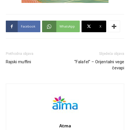
Facebook
WhatsApp
X
Prethodna objava
Slijedeća objava
Rajski muffini
“Falafel” – Orijentalni vege
čevapi
Atma