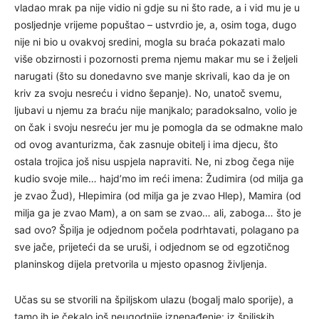
vladao mrak pa nije vidio ni gdje su ni što rade, a i vid mu je u
posljednje vrijeme popuštao – ustvrdio je, a, osim toga, dugo
nije ni bio u ovakvoj sredini, mogla su braća pokazati malo
više obzirnosti i pozornosti prema njemu makar mu se i željeli
narugati (što su donedavno sve manje skrivali, kao da je on
kriv za svoju nesreću i vidno šepanje). No, unatoč svemu,
ljubavi u njemu za braću nije manjkalo; paradoksalno, volio je
on čak i svoju nesreću jer mu je pomogla da se odmakne malo
od ovog avanturizma, čak zasnuje obitelj i ima djecu, što
ostala trojica još nisu uspjela napraviti. Ne, ni zbog čega nije
kudio svoje mile… hajd’mo im reći imena: Žudimira (od milja ga
je zvao Žud), Hlepimira (od milja ga je zvao Hlep), Mamira (od
milja ga je zvao Mam), a on sam se zvao… ali, zaboga… što je
sad ovo? Špilja je odjednom počela podrhtavati, polagano pa
sve jače, prijeteći da se uruši, i odjednom se od egzotičnog
planinskog dijela pretvorila u mjesto opasnog življenja.
Učas su se stvorili na špiljskom ulazu (bogalj malo sporije), a
tamo ih je čekalo još neugodnije iznenađenje: iz špiljskih