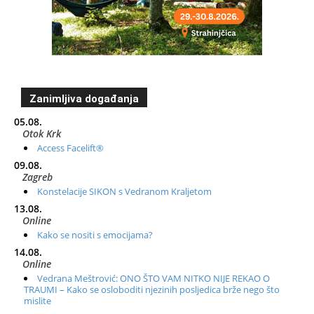
Zanimljiva događanja
05.08.
Otok Krk
Access Facelift®
09.08.
Zagreb
Konstelacije SIKON s Vedranom Kraljetom
13.08.
Online
Kako se nositi s emocijama?
14.08.
Online
Vedrana Meštrović: ONO ŠTO VAM NITKO NIJE REKAO O
TRAUMI – Kako se osloboditi njezinih posljedica brže nego što
mislite