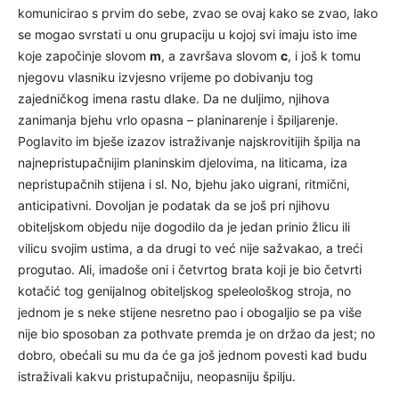
komunicirao s prvim do sebe, zvao se ovaj kako se zvao, lako
se mogao svrstati u onu grupaciju u kojoj svi imaju isto ime
koje započinje slovom
m
, a završava slovom
c
, i još k tomu
njegovu vlasniku izvjesno vrijeme po dobivanju tog
zajedničkog imena rastu dlake. Da ne duljimo, njihova
zanimanja bjehu vrlo opasna – planinarenje i špiljarenje.
Poglavito im bješe izazov istraživanje najskrovitijih špilja na
najnepristupačnijim planinskim djelovima, na liticama, iza
nepristupačnih stijena i sl. No, bjehu jako uigrani, ritmični,
anticipativni. Dovoljan je podatak da se još pri njihovu
obiteljskom objedu nije dogodilo da je jedan prinio žlicu ili
vilicu svojim ustima, a da drugi to već nije sažvakao, a treći
progutao. Ali, imadoše oni i četvrtog brata koji je bio četvrti
kotačić tog genijalnog obiteljskog speleološkog stroja, no
jednom je s neke stijene nesretno pao i obogaljio se pa više
nije bio sposoban za pothvate premda je on držao da jest; no
dobro, obećali su mu da će ga još jednom povesti kad budu
istraživali kakvu pristupačniju, neopasniju špilju.