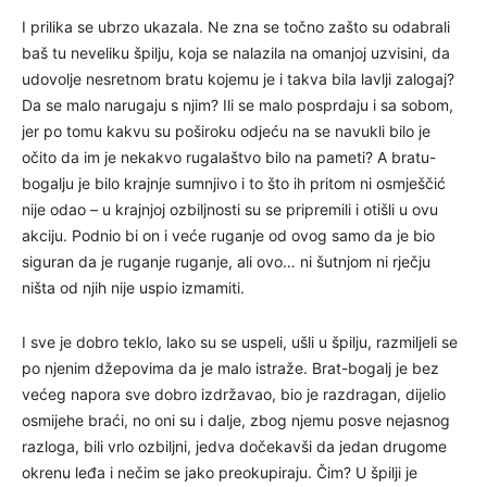
I prilika se ubrzo ukazala. Ne zna se točno zašto su odabrali
baš tu neveliku špilju, koja se nalazila na omanjoj uzvisini, da
udovolje nesretnom bratu kojemu je i takva bila lavlji zalogaj?
Da se malo narugaju s njim? Ili se malo posprdaju i sa sobom,
jer po tomu kakvu su poširoku odjeću na se navukli bilo je
očito da im je nekakvo rugalaštvo bilo na pameti? A bratu-
bogalju je bilo krajnje sumnjivo i to što ih pritom ni osmješčić
nije odao – u krajnjoj ozbiljnosti su se pripremili i otišli u ovu
akciju. Podnio bi on i veće ruganje od ovog samo da je bio
siguran da je ruganje ruganje, ali ovo… ni šutnjom ni rječju
ništa od njih nije uspio izmamiti.
I sve je dobro teklo, lako su se uspeli, ušli u špilju, razmiljeli se
po njenim džepovima da je malo istraže. Brat-bogalj je bez
većeg napora sve dobro izdržavao, bio je razdragan, dijelio
osmijehe braći, no oni su i dalje, zbog njemu posve nejasnog
razloga, bili vrlo ozbiljni, jedva dočekavši da jedan drugome
okrenu leđa i nečim se jako preokupiraju. Čim? U špilji je