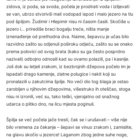
zidova, iz poda, sa svoda, počela je prodirati voda i izlijevati
se van, ubrzo stvorivši mali vodopad ispod i malo jezero na tlu
pod špiljom. Žudimir i Hlepimir nisu ni časom časili. Skočiše u
jezero i… prirediše braci bogalju treće, ništa manje
iznenađenje od prethodna dva. Naime, šepavcu je učas bilo
razvidno zašto su odjenuli poširoku odjeću, zašto su se onako
prema polovici od svog brata (kako su ga često posprdno
nazivali) odbojno odnosili kad su ovamo polazili, pa i kasnije.
Još dok su letjeli zrakom, iz bezbrojnih džepova počelo im je
ispadati drago kamenje, zlatne polugice i nakit koji su
pronalazili u zakutcima špilje. No veći dio tog blaga je ostao
zarobljen u njihovim džepovima, višestruko ih oteščao, stoga
nisu ni izronili, već su, tako teški, vjerojatno od snažnog
udarca o plitko dno, na licu mjesta poginuli.
Špilja se već počela jače tresti, čak se i urušavati – više nije
bilo vremena za čekanje – šepavi se vinuo zrakom i, zamislite,
na glavu skočio u jezerce! Laganom zbog jedne suhe noge,