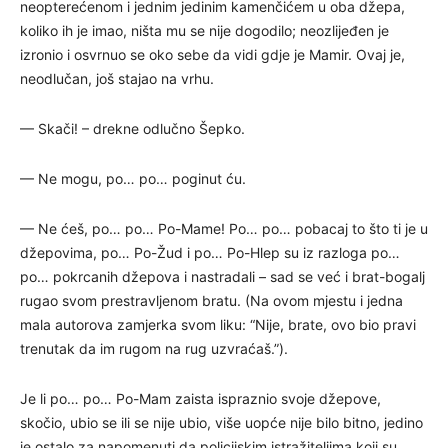
neopterećenom i jednim jedinim kamenčićem u oba džepa,
koliko ih je imao, ništa mu se nije dogodilo; neozlijeđen je
izronio i osvrnuo se oko sebe da vidi gdje je Mamir. Ovaj je,
neodlučan, još stajao na vrhu.
— Skači! – drekne odlučno Šepko.
— Ne mogu, po… po… poginut ću.
— Ne ćeš, po… po… Po-Mame! Po… po… pobacaj to što ti je u
džepovima, po… Po-Žud i po… Po-Hlep su iz razloga po…
po… pokrcanih džepova i nastradali – sad se već i brat-bogalj
rugao svom prestravljenom bratu. (Na ovom mjestu i jedna
mala autorova zamjerka svom liku: “Nije, brate, ovo bio pravi
trenutak da im rugom na rug uzvraćaš.”).
Je li po… po… Po-Mam zaista ispraznio svoje džepove,
skočio, ubio se ili se nije ubio, više uopće nije bilo bitno, jedino
je ostalo za napomenuti da policijskim istražiteljima koji su