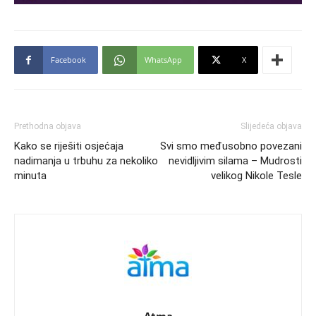
Facebook
WhatsApp
X
Prethodna objava
Slijedeća objava
Kako se riješiti osjećaja
Svi smo međusobno povezani
nadimanja u trbuhu za nekoliko
nevidljivim silama – Mudrosti
minuta
velikog Nikole Tesle