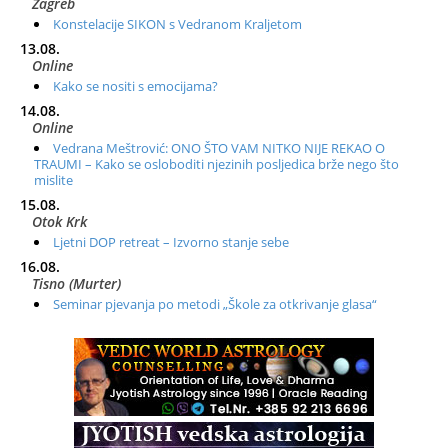
Zagreb
Konstelacije SIKON s Vedranom Kraljetom
13.08.
Online
Kako se nositi s emocijama?
14.08.
Online
Vedrana Meštrović: ONO ŠTO VAM NITKO NIJE REKAO O
TRAUMI – Kako se osloboditi njezinih posljedica brže nego što
mislite
15.08.
Otok Krk
Ljetni DOP retreat – Izvorno stanje sebe
16.08.
Tisno (Murter)
Seminar pjevanja po metodi „Škole za otkrivanje glasa“
20.08.
Online
Radionica: Pomagači iz drugih dimenzija Online – otvoreno za
sve
21.08.
Zagreb+Online
Osnovni ThetaHealing® tečaj, Zagreb i Online