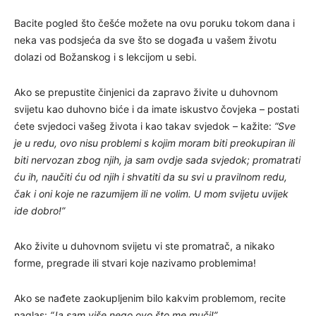
Bacite pogled što češće možete na ovu poruku tokom dana i
neka vas podsjeća da sve što se događa u vašem životu
dolazi od Božanskog i s lekcijom u sebi.
Ako se prepustite činjenici da zapravo živite u duhovnom
svijetu kao duhovno biće i da imate iskustvo čovjeka – postati
ćete svjedoci vašeg života i kao takav svjedok – kažite:
“Sve
je u redu, ovo nisu problemi s kojim moram biti preokupiran ili
biti nervozan zbog njih, ja sam ovdje sada svjedok; promatrati
ću ih, naučiti ću od njih i shvatiti da su svi u pravilnom redu,
čak i oni koje ne razumijem ili ne volim. U mom svijetu uvijek
ide dobro!”
Ako živite u duhovnom svijetu vi ste promatrač, a nikako
forme, pregrade ili stvari koje nazivamo problemima!
Ako se nađete zaokupljenim bilo kakvim problemom, recite
naglas:
“Ja sam više nego ovo što me muči!”