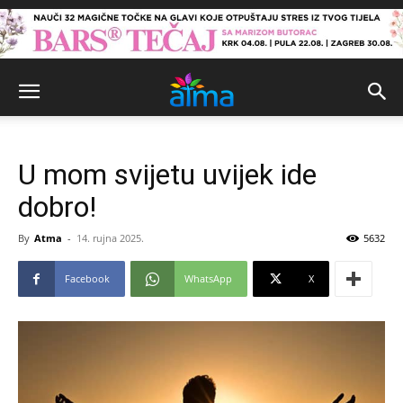
U mom svijetu uvijek ide
dobro!
By
Atma
-
14. rujna 2025.
5632
Facebook
WhatsApp
X