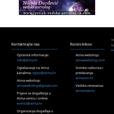
22.08.
Pula
Access BARS®, otpusti stres
23.08.
Pula
Access Energetski Facelift®
24.08.
S
Zagreb
Kontaktirajte nas
Korisni linkovi
b
Pjesma srca / Zagreb
D
Online
Općenite informacije:
Atma webshop:
Tečaj Višeg Vodstva, razvijanja intuicije i Akaša zapisa
info@atma.hr
atmawebshop.com
26.08.
Oglašavanje na Atma
Snimke radionica i
Online
kanalima:
oglasi@atma.hr
predavanja:
Postanite Nositelj Vibracije Nove Zemlje
atmazon.hr
27.08.
Atma webshop:
Visoko
atmawebshop@gmail.com
Vedska renesansa:
Alemka Dauskardt – Jednodnevna radionica sistemskih
atmaveda.hr
Prijave za događanja u
konstelacija
Atma centru i online:
29.08.
events@atma.hr
Zagreb
HOD PO ŽERAVICI – Seminar koji mijenja tijelo, duh i um
Organizacija događaja u
SoulFest – Festival glazbe, mudrosti i zajedništva