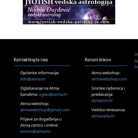
Osnovni ThetaHealing® tečaj, Zagreb i Online
22.08.
Pula
Access BARS®, otpusti stres
23.08.
Pula
Access Energetski Facelift®
24.08.
S
Zagreb
Kontaktirajte nas
Korisni linkovi
b
Pjesma srca / Zagreb
D
Online
Općenite informacije:
Atma webshop:
Tečaj Višeg Vodstva, razvijanja intuicije i Akaša zapisa
info@atma.hr
atmawebshop.com
26.08.
Oglašavanje na Atma
Snimke radionica i
Online
kanalima:
oglasi@atma.hr
predavanja:
Postanite Nositelj Vibracije Nove Zemlje
atmazon.hr
27.08.
Atma webshop:
Visoko
atmawebshop@gmail.com
Vedska renesansa:
Alemka Dauskardt – Jednodnevna radionica sistemskih
atmaveda.hr
Prijave za događanja u
konstelacija
Atma centru i online:
29.08.
events@atma.hr
Zagreb