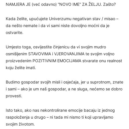
NAMJERA JE (već odavno) “NOVO IME” ZA ŽELJU. Zašto?
Kada želite, upućujete Univerzumu negativan stav / misao –
da nešto nemate i da vi sami niste dovoljno moćni da je
ostvarite.
Umjesto toga, osvijestite činjenicu da vi svojim mudro
osmišljenim STAVOVIMA i VJEROVANJIMA te svojim voljno
proizvedenim POZITIVNIM EMOCIJAMA stvarate onu realnost
koju želite imati.
Budimo gospodar svojih misli i osjećaja, jer u suprotnom, znate
i sami – ako je um naš gospodar, a ne sluga, nećemo se dobro
provesti.
Isto tako, ako nas nekontrolirane emocije bacaju iz jednog
raspoloženja u drugo – ni tada mi nismo ti koji upravljamo
svojim životom.