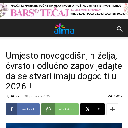
Umjesto novogodišnjih želja,
čvrsto i odlučno zapovijedajte
da se stvari imaju dogoditi u
2026.!
By
Atma
-
28. prosinca 2025.
17047
Facebook
WhatsApp
X