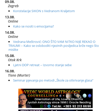
09.08.
Zagreb
Konstelacije SIKON s Vedranom Kraljetom
13.08.
Online
Kako se nositi s emocijama?
14.08.
Online
Vedrana Meštrović: ONO ŠTO VAM NITKO NIJE REKAO O
TRAUMI – Kako se osloboditi njezinih posljedica brže nego što
mislite
15.08.
Otok Krk
Ljetni DOP retreat – Izvorno stanje sebe
16.08.
Tisno (Murter)
Seminar pjevanja po metodi „Škole za otkrivanje glasa“
20.08.
Online
Radionica: Pomagači iz drugih dimenzija Online – otvoreno za
sve
21.08.
Zagreb+Online