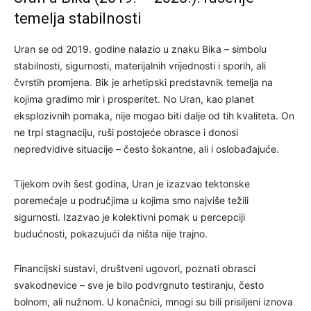
temelja stabilnosti
Uran se od 2019. godine nalazio u znaku Bika – simbolu
stabilnosti, sigurnosti, materijalnih vrijednosti i sporih, ali
čvrstih promjena. Bik je arhetipski predstavnik temelja na
kojima gradimo mir i prosperitet. No Uran, kao planet
eksplozivnih pomaka, nije mogao biti dalje od tih kvaliteta. On
ne trpi stagnaciju, ruši postojeće obrasce i donosi
nepredvidive situacije – često šokantne, ali i oslobađajuće.
Tijekom ovih šest godina, Uran je izazvao tektonske
poremećaje u područjima u kojima smo najviše težili
sigurnosti. Izazvao je kolektivni pomak u percepciji
budućnosti, pokazujući da ništa nije trajno.
Financijski sustavi, društveni ugovori, poznati obrasci
svakodnevice – sve je bilo podvrgnuto testiranju, često
bolnom, ali nužnom. U konačnici, mnogi su bili prisiljeni iznova