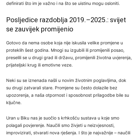
definirati što im je važno i na što se uistinu mogu osloniti.
Posljedice razdoblja 2019.–2025.: svijet
se zauvijek promijenio
Gotovo da nema osobe koja nije iskusila velike promjene u
proteklih šest godina. Mnogi su izgubili ili promijenili posao,
preselili se u drugi grad ili državu, promijenili životna uvjerenja,
prijateljski krug ili emotivne veze.
Neki su se iznenada našli u novim životnim poglavljima, dok
su drugi zatvarali stare. Promjene su često dolazile bez
upozorenja, a naša otpornost i sposobnost prilagodbe bile su
ključne.
Uran u Biku nas je suočio s krhkošću sustava u koje smo
polagali povjerenje. Naučili smo živjeti u neizvjesnosti,
improvizirati, stvarati nova rješenja. I što je najvažnije – naučili