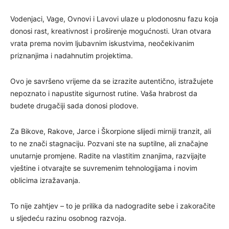
Vodenjaci, Vage, Ovnovi i Lavovi ulaze u plodonosnu fazu koja
donosi rast, kreativnost i proširenje mogućnosti. Uran otvara
vrata prema novim ljubavnim iskustvima, neočekivanim
priznanjima i nadahnutim projektima.
Ovo je savršeno vrijeme da se izrazite autentično, istražujete
nepoznato i napustite sigurnost rutine. Vaša hrabrost da
budete drugačiji sada donosi plodove.
Za Bikove, Rakove, Jarce i Škorpione slijedi mirniji tranzit, ali
to ne znači stagnaciju. Pozvani ste na suptilne, ali značajne
unutarnje promjene. Radite na vlastitim znanjima, razvijajte
vještine i otvarajte se suvremenim tehnologijama i novim
oblicima izražavanja.
To nije zahtjev – to je prilika da nadogradite sebe i zakoračite
u sljedeću razinu osobnog razvoja.