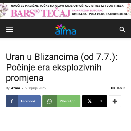
Uran u Blizancima (od 7.7.):
Počinje era eksplozivnih
promjena
By
Atma
-
5. srpnja 2025.
16803
Facebook
WhatsApp
X