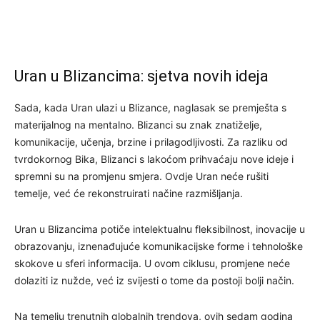
Uran u Blizancima: sjetva novih ideja
Sada, kada Uran ulazi u Blizance, naglasak se premješta s
materijalnog na mentalno. Blizanci su znak znatiželje,
komunikacije, učenja, brzine i prilagodljivosti. Za razliku od
tvrdokornog Bika, Blizanci s lakoćom prihvaćaju nove ideje i
spremni su na promjenu smjera. Ovdje Uran neće rušiti
temelje, već će rekonstruirati načine razmišljanja.
Uran u Blizancima potiče intelektualnu fleksibilnost, inovacije u
obrazovanju, iznenađujuće komunikacijske forme i tehnološke
skokove u sferi informacija. U ovom ciklusu, promjene neće
dolaziti iz nužde, već iz svijesti o tome da postoji bolji način.
Na temelju trenutnih globalnih trendova, ovih sedam godina