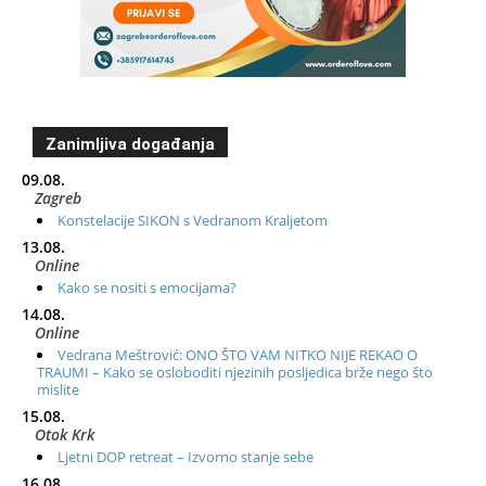
Zanimljiva događanja
09.08.
Zagreb
Konstelacije SIKON s Vedranom Kraljetom
13.08.
Online
Kako se nositi s emocijama?
14.08.
Online
Vedrana Meštrović: ONO ŠTO VAM NITKO NIJE REKAO O
TRAUMI – Kako se osloboditi njezinih posljedica brže nego što
mislite
15.08.
Otok Krk
Ljetni DOP retreat – Izvorno stanje sebe
16.08.