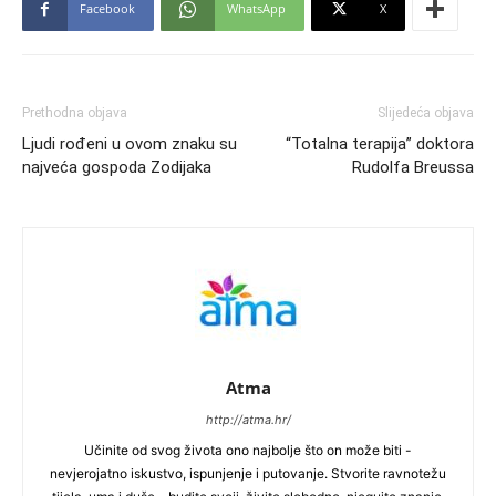
Facebook
WhatsApp
X
Prethodna objava
Slijedeća objava
Ljudi rođeni u ovom znaku su
“Totalna terapija” doktora
najveća gospoda Zodijaka
Rudolfa Breussa
Atma
http://atma.hr/
Učinite od svog života ono najbolje što on može biti -
nevjerojatno iskustvo, ispunjenje i putovanje. Stvorite ravnotežu