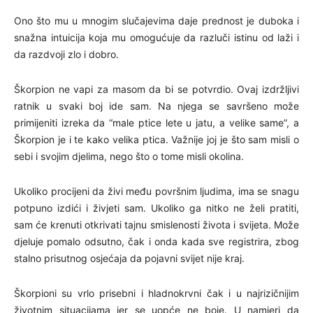
Ono što mu u mnogim slučajevima daje prednost je duboka i
snažna intuicija koja mu omogućuje da razluči istinu od laži i
da razdvoji zlo i dobro.
Škorpion ne vapi za masom da bi se potvrdio. Ovaj izdržljivi
ratnik u svaki boj ide sam. Na njega se savršeno može
primijeniti izreka da “male ptice lete u jatu, a velike same”, a
Škorpion je i te kako velika ptica. Važnije joj je što sam misli o
sebi i svojim djelima, nego što o tome misli okolina.
Ukoliko procijeni da živi među površnim ljudima, ima se snagu
potpuno izdići i živjeti sam. Ukoliko ga nitko ne želi pratiti,
sam će krenuti otkrivati tajnu smislenosti života i svijeta. Može
djeluje pomalo odsutno, čak i onda kada sve registrira, zbog
stalno prisutnog osjećaja da pojavni svijet nije kraj.
Škorpioni su vrlo prisebni i hladnokrvni čak i u najrizičnijim
životnim situacijama jer se uopće ne boje. U namjeri da