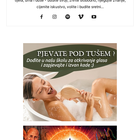
tijela, uma i duše - budite svoji, živite slobodno, njegujte znanje,
cijenite iskustvo, volite i budite sretni...