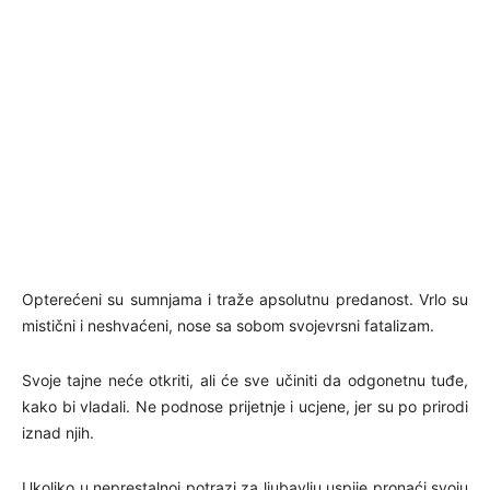
Opterećeni su sumnjama i traže apsolutnu predanost. Vrlo su
mistični i neshvaćeni, nose sa sobom svojevrsni fatalizam.
Svoje tajne neće otkriti, ali će sve učiniti da odgonetnu tuđe,
kako bi vladali. Ne podnose prijetnje i ucjene, jer su po prirodi
iznad njih.
Ukoliko u neprestalnoj potrazi za ljubavlju uspije pronaći svoju