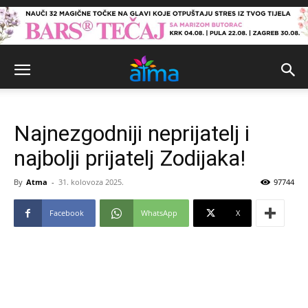
Najnezgodniji neprijatelj i
najbolji prijatelj Zodijaka!
By
Atma
-
31. kolovoza 2025.
97744
Facebook
WhatsApp
X