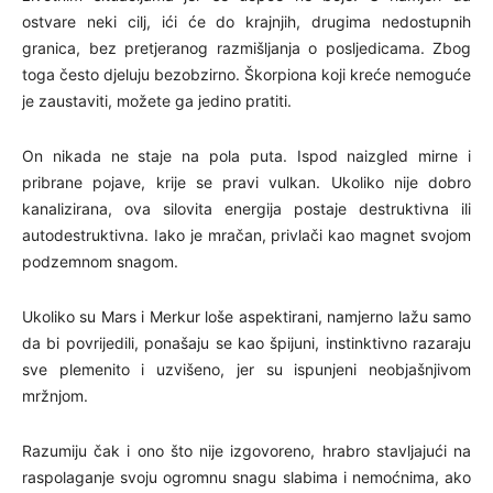
ostvare neki cilj, ići će do krajnjih, drugima nedostupnih
granica, bez pretjeranog razmišljanja o posljedicama. Zbog
toga često djeluju bezobzirno. Škorpiona koji kreće nemoguće
je zaustaviti, možete ga jedino pratiti.
On nikada ne staje na pola puta. Ispod naizgled mirne i
pribrane pojave, krije se pravi vulkan. Ukoliko nije dobro
kanalizirana, ova silovita energija postaje destruktivna ili
autodestruktivna. Iako je mračan, privlači kao magnet svojom
podzemnom snagom.
Ukoliko su Mars i Merkur loše aspektirani, namjerno lažu samo
da bi povrijedili, ponašaju se kao špijuni, instinktivno razaraju
sve plemenito i uzvišeno, jer su ispunjeni neobjašnjivom
mržnjom.
Razumiju čak i ono što nije izgovoreno, hrabro stavljajući na
raspolaganje svoju ogromnu snagu slabima i nemoćnima, ako