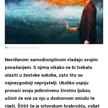
Art:
Mario Sánchez Nevado
Neviđenom samodisciplinom vladaju svojim
ponašanjem. S njima nikako ne bi trebalo
ulaziti u žestoke sukobe, zato što su
najnezgodniji neprijatelji. Ukoliko uspiju
pronaći svoju jedinstvenu životnu ljubav,
učinit će sve za nju u doslovnom smislu te
riječi. Štitit će je orlovskom hrabrošću, voljet