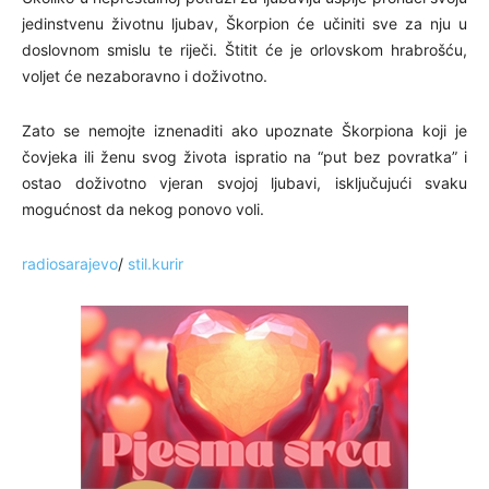
jedinstvenu životnu ljubav, Škorpion će učiniti sve za nju u
doslovnom smislu te riječi. Štitit će je orlovskom hrabrošću,
voljet će nezaboravno i doživotno.
Zato se nemojte iznenaditi ako upoznate Škorpiona koji je
čovjeka ili ženu svog života ispratio na “put bez povratka” i
ostao doživotno vjeran svojoj ljubavi, isključujući svaku
mogućnost da nekog ponovo voli.
radiosarajevo
/
stil.kurir