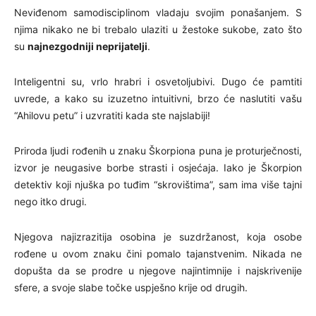
Neviđenom samodisciplinom vladaju svojim ponašanjem. S
njima nikako ne bi trebalo ulaziti u žestoke sukobe, zato što
su
najnezgodniji neprijatelji
.
Inteligentni su, vrlo hrabri i osvetoljubivi. Dugo će pamtiti
uvrede, a kako su izuzetno intuitivni, brzo će naslutiti vašu
“Ahilovu petu” i uzvratiti kada ste najslabiji!
Priroda ljudi rođenih u znaku Škorpiona puna je proturječnosti,
izvor je neugasive borbe strasti i osjećaja. Iako je Škorpion
detektiv koji njuška po tuđim “skrovištima”, sam ima više tajni
nego itko drugi.
Njegova najizrazitija osobina je suzdržanost, koja osobe
rođene u ovom znaku čini pomalo tajanstvenim. Nikada ne
dopušta da se prodre u njegove najintimnije i najskrivenije
sfere, a svoje slabe točke uspješno krije od drugih.