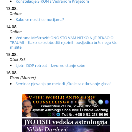
Konstelacije SIKON s Vedranom Kraljetom
13.08.
Online
Kako se nositi s emocijama?
14.08.
Online
Vedrana Meštrović: ONO ŠTO VAM NITKO NIJE REKAO O
TRAUMI – Kako se osloboditi njezinih posljedica brže nego što
mislite
15.08.
Otok Krk
Ljetni DOP retreat – Izvorno stanje sebe
16.08.
Tisno (Murter)
Seminar pjevanja po metodi „Škole za otkrivanje glasa“
20.08.
Online
Radionica: Pomagači iz drugih dimenzija Online – otvoreno za
sve
21.08.
Zagreb+Online
Osnovni ThetaHealing® tečaj, Zagreb i Online