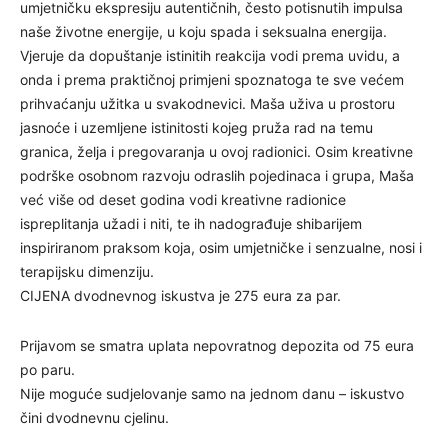
umjetničku ekspresiju autentičnih, često potisnutih impulsa
naše životne energije, u koju spada i seksualna energija.
Vjeruje da dopuštanje istinitih reakcija vodi prema uvidu, a
onda i prema praktičnoj primjeni spoznatoga te sve većem
prihvaćanju užitka u svakodnevici. Maša uživa u prostoru
jasnoće i uzemljene istinitosti kojeg pruža rad na temu
granica, želja i pregovaranja u ovoj radionici. Osim kreativne
podrške osobnom razvoju odraslih pojedinaca i grupa, Maša
već više od deset godina vodi kreativne radionice
ispreplitanja užadi i niti, te ih nadograđuje shibarijem
inspiriranom praksom koja, osim umjetničke i senzualne, nosi i
terapijsku dimenziju.
CIJENA dvodnevnog iskustva je 275 eura za par.
Prijavom se smatra uplata nepovratnog depozita od 75 eura
po paru.
Nije moguće sudjelovanje samo na jednom danu – iskustvo
čini dvodnevnu cjelinu.