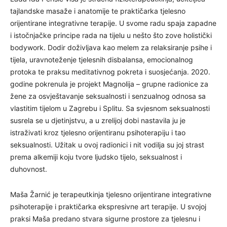
tajlandske masaže i anatomije te praktičarka tjelesno
orijentirane integrativne terapije. U svome radu spaja zapadne
i istočnjačke principe rada na tijelu u nešto što zove holistički
bodywork. Dodir doživljava kao melem za relaksiranje psihe i
tijela, uravnoteženje tjelesnih disbalansa, emocionalnog
protoka te praksu meditativnog pokreta i suosjećanja. 2020.
godine pokrenula je projekt Magnolija – grupne radionice za
žene za osvještavanje seksualnosti i senzualnog odnosa sa
vlastitim tijelom u Zagrebu i Splitu. Sa svjesnom seksualnosti
susrela se u djetinjstvu, a u zrelijoj dobi nastavila ju je
istraživati kroz tjelesno orijentiranu psihoterapiju i tao
seksualnosti. Užitak u ovoj radionici i nit vodilja su joj strast
prema alkemiji koju tvore ljudsko tijelo, seksualnost i
duhovnost.
Maša Žarnić je terapeutkinja tjelesno orijentirane integrativne
psihoterapije i praktičarka ekspresivne art terapije. U svojoj
praksi Maša predano stvara sigurne prostore za tjelesnu i