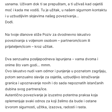
usnama. Uživam dok ti se prepuštam, a ti uživaš kad osjetiš
moć i kada me vodiš. Tu je užitak, u našem sigurnom kontaktu
i u uzbudljivim slojevima našeg povezivanja…
Dođi.
Na tvoje dlanove stiže Poziv za dvodnevno iskustvo
povezivanja s voljenom osobom – partnerom/icom ili
prijateljem/icom – kroz užitak.
Dva senzualna poslijepodneva ispunjena – vama dvoma i
onime što vam godi… mmm.
Ovo iskustvo nudi vam odmor i punjenje u poznatom zagrljaju,
potom senzualno slavlje za osjetila, uzbudljivo istraživanje
granica i upoznavanje novih i do sada nepoznatih istančanih
dubina svog partnera/ice.
Autentično povezivanje je izuzetno potentna praksa koja
oplemenjuje svaki odnos za koji želimo da bude i ostane
izvorom sigurnosti, užitka, izazova, radosti i rasta.