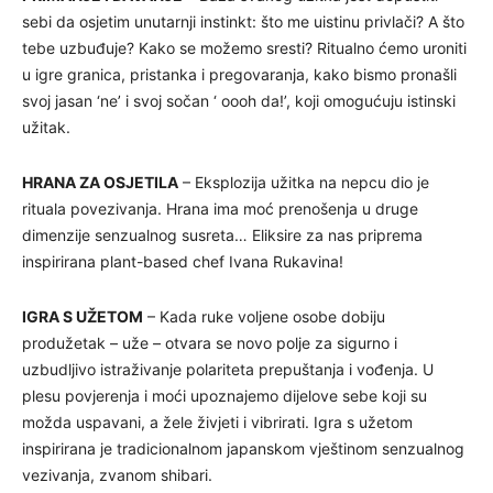
sebi da osjetim unutarnji instinkt: što me uistinu privlači? A što
tebe uzbuđuje? Kako se možemo sresti? Ritualno ćemo uroniti
u igre granica, pristanka i pregovaranja, kako bismo pronašli
svoj jasan ‘ne’ i svoj sočan ‘ oooh da!’, koji omogućuju istinski
užitak.
HRANA ZA OSJETILA
– Eksplozija užitka na nepcu dio je
rituala povezivanja. Hrana ima moć prenošenja u druge
dimenzije senzualnog susreta… Eliksire za nas priprema
inspirirana plant-based chef Ivana Rukavina!
IGRA S UŽETOM
– Kada ruke voljene osobe dobiju
produžetak – uže – otvara se novo polje za sigurno i
uzbudljivo istraživanje polariteta prepuštanja i vođenja. U
plesu povjerenja i moći upoznajemo dijelove sebe koji su
možda uspavani, a žele živjeti i vibrirati. Igra s užetom
inspirirana je tradicionalnom japanskom vještinom senzualnog
vezivanja, zvanom shibari.