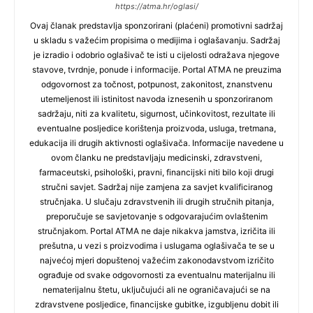
https://atma.hr/oglasi/
Ovaj članak predstavlja sponzorirani (plaćeni) promotivni sadržaj
u skladu s važećim propisima o medijima i oglašavanju. Sadržaj
je izradio i odobrio oglašivač te isti u cijelosti odražava njegove
stavove, tvrdnje, ponude i informacije. Portal ATMA ne preuzima
odgovornost za točnost, potpunost, zakonitost, znanstvenu
utemeljenost ili istinitost navoda iznesenih u sponzoriranom
sadržaju, niti za kvalitetu, sigurnost, učinkovitost, rezultate ili
eventualne posljedice korištenja proizvoda, usluga, tretmana,
edukacija ili drugih aktivnosti oglašivača. Informacije navedene u
ovom članku ne predstavljaju medicinski, zdravstveni,
farmaceutski, psihološki, pravni, financijski niti bilo koji drugi
stručni savjet. Sadržaj nije zamjena za savjet kvalificiranog
stručnjaka. U slučaju zdravstvenih ili drugih stručnih pitanja,
preporučuje se savjetovanje s odgovarajućim ovlaštenim
stručnjakom. Portal ATMA ne daje nikakva jamstva, izričita ili
prešutna, u vezi s proizvodima i uslugama oglašivača te se u
najvećoj mjeri dopuštenoj važećim zakonodavstvom izričito
ograđuje od svake odgovornosti za eventualnu materijalnu ili
nematerijalnu štetu, uključujući ali ne ograničavajući se na
zdravstvene posljedice, financijske gubitke, izgubljenu dobit ili