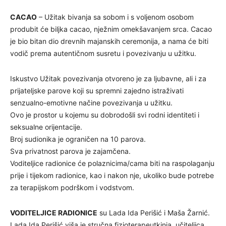
CACAO
– Užitak bivanja sa sobom i s voljenom osobom
produbit će biljka cacao, nježnim omekšavanjem srca. Cacao
je bio bitan dio drevnih majanskih ceremonija, a nama će biti
vodič prema autentičnom susretu i povezivanju u užitku.
Iskustvo Užitak povezivanja otvoreno je za ljubavne, ali i za
prijateljske parove koji su spremni zajedno istraživati
senzualno-emotivne načine povezivanja u užitku.
Ovo je prostor u kojemu su dobrodošli svi rodni identiteti i
seksualne orijentacije.
Broj sudionika je ograničen na 10 parova.
Sva privatnost parova je zajamčena.
Voditeljice radionice će polaznicima/cama biti na raspolaganju
prije i tijekom radionice, kao i nakon nje, ukoliko bude potrebe
za terapijskom podrškom i vodstvom.
VODITELJICE RADIONICE
su Lada Ida Perišić i Maša Žarnić.
Lada Ida Perišić viša je stručna fizioterapeutkinja, učiteljica