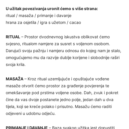
U užitak povezivanja uronit ćemo s više strana:
ritual / masaža / primanje i davanje
hrana za osjetila / igra s užetom / cacao
RITUAL
– Prostor dvodnevnog iskustva oblikovat ćemo
svjesno, ritualom namjere za susret s voljenom osobom.
Darujući svoju pažnju i namjeru odnosu do kojeg nam je stalo,
omogućujemo mu da razvije dublje korijene i slobodnije raširi
svoja krila.
MASAŽA
– Kroz ritual uzemljujuće i opuštajuće vođene
masaže otvorit ćemo prostor za građenje povjerenja te
omekšavanje pod prstima voljene osobe. Dah, zvuk i pokret
čine da vas dvoje postanete jedno polje, jedan dah u dva
tijela, koji se kreće polako i prisutno. Masažu ćemo raditi
odjeveni u udobnu odjeću.
PRIMANJE I DAVANJE
– Baza svakog užitka jest dopustiti