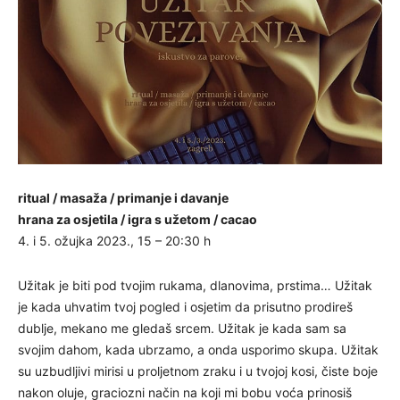
ritual / masaža / primanje i davanje
hrana za osjetila / igra s užetom / cacao
4. i 5. ožujka 2023., 15 – 20:30 h
Užitak je biti pod tvojim rukama, dlanovima, prstima… Užitak
je kada uhvatim tvoj pogled i osjetim da prisutno prodireš
dublje, mekano me gledaš srcem. Užitak je kada sam sa
svojim dahom, kada ubrzamo, a onda usporimo skupa. Užitak
su uzbudljivi mirisi u proljetnom zraku i u tvojoj kosi, čiste boje
nakon oluje, graciozni način na koji mi bobu voća prinosiš