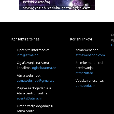
22.08.
Pula
Access BARS®, otpusti stres
23.08.
Pula
Access Energetski Facelift®
24.08.
S
Zagreb
Kontaktirajte nas
Korisni linkovi
b
Pjesma srca / Zagreb
D
Online
Općenite informacije:
Atma webshop:
Tečaj Višeg Vodstva, razvijanja intuicije i Akaša zapisa
info@atma.hr
atmawebshop.com
26.08.
Oglašavanje na Atma
Snimke radionica i
Online
kanalima:
oglasi@atma.hr
predavanja:
Postanite Nositelj Vibracije Nove Zemlje
atmazon.hr
27.08.
Atma webshop:
Visoko
atmawebshop@gmail.com
Vedska renesansa:
Alemka Dauskardt – Jednodnevna radionica sistemskih
atmaveda.hr
Prijave za događanja u
konstelacija
Atma centru i online:
29.08.
events@atma.hr
Zagreb
HOD PO ŽERAVICI – Seminar koji mijenja tijelo, duh i um
Organizacija događaja u
SoulFest – Festival glazbe, mudrosti i zajedništva
Atma centru: