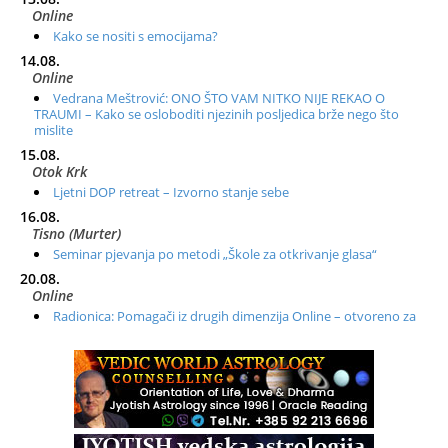
Online
Kako se nositi s emocijama?
14.08.
Online
Vedrana Meštrović: ONO ŠTO VAM NITKO NIJE REKAO O
TRAUMI – Kako se osloboditi njezinih posljedica brže nego što
mislite
15.08.
Otok Krk
Ljetni DOP retreat – Izvorno stanje sebe
16.08.
Tisno (Murter)
Seminar pjevanja po metodi „Škole za otkrivanje glasa“
20.08.
Online
Radionica: Pomagači iz drugih dimenzija Online – otvoreno za
sve
21.08.
Zagreb+Online
Osnovni ThetaHealing® tečaj, Zagreb i Online
22.08.
Zagreb