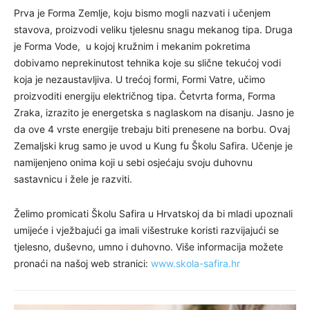
Prva je Forma Zemlje, koju bismo mogli nazvati i učenjem
stavova, proizvodi veliku tjelesnu snagu mekanog tipa. Druga
je Forma Vode, u kojoj kružnim i mekanim pokretima
dobivamo neprekinutost tehnika koje su slične tekućoj vodi
koja je nezaustavljiva. U trećoj formi, Formi Vatre, učimo
proizvoditi energiju električnog tipa. Četvrta forma, Forma
Zraka, izrazito je energetska s naglaskom na disanju. Jasno je
da ove 4 vrste energije trebaju biti prenesene na borbu. Ovaj
Zemaljski krug samo je uvod u Kung fu Školu Safira. Učenje je
namijenjeno onima koji u sebi osjećaju svoju duhovnu
sastavnicu i žele je razviti.
Želimo promicati Školu Safira u Hrvatskoj da bi mladi upoznali
umijeće i vježbajući ga imali višestruke koristi razvijajući se
tjelesno, duševno, umno i duhovno. Više informacija možete
pronaći na našoj web stranici:
www.skola-safira.hr