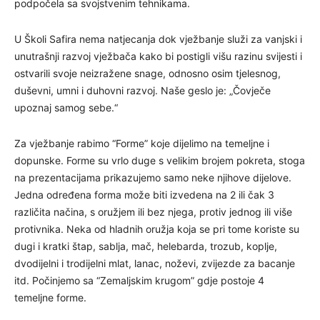
podpočela sa svojstvenim tehnikama.
U Školi Safira nema natjecanja dok vježbanje služi za vanjski i
unutrašnji razvoj vježbača kako bi postigli višu razinu svijesti i
ostvarili svoje neizražene snage, odnosno osim tjelesnog,
duševni, umni i duhovni razvoj. Naše geslo je: „Čovječe
upoznaj samog sebe.“
Za vježbanje rabimo “Forme” koje dijelimo na temeljne i
dopunske. Forme su vrlo duge s velikim brojem pokreta, stoga
na prezentacijama prikazujemo samo neke njihove dijelove.
Jedna određena forma može biti izvedena na 2 ili čak 3
različita načina, s oružjem ili bez njega, protiv jednog ili više
protivnika. Neka od hladnih oružja koja se pri tome koriste su
dugi i kratki štap, sablja, mač, helebarda, trozub, koplje,
dvodijelni i trodijelni mlat, lanac, noževi, zvijezde za bacanje
itd. Počinjemo sa “Zemaljskim krugom” gdje postoje 4
temeljne forme.