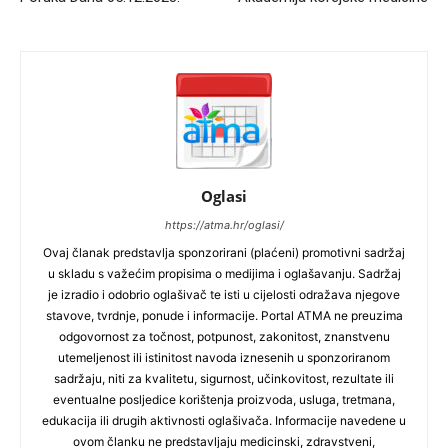
Oglasi
https://atma.hr/oglasi/
Ovaj članak predstavlja sponzorirani (plaćeni) promotivni sadržaj
u skladu s važećim propisima o medijima i oglašavanju. Sadržaj
je izradio i odobrio oglašivač te isti u cijelosti odražava njegove
stavove, tvrdnje, ponude i informacije. Portal ATMA ne preuzima
odgovornost za točnost, potpunost, zakonitost, znanstvenu
utemeljenost ili istinitost navoda iznesenih u sponzoriranom
sadržaju, niti za kvalitetu, sigurnost, učinkovitost, rezultate ili
eventualne posljedice korištenja proizvoda, usluga, tretmana,
edukacija ili drugih aktivnosti oglašivača. Informacije navedene u
ovom članku ne predstavljaju medicinski, zdravstveni,