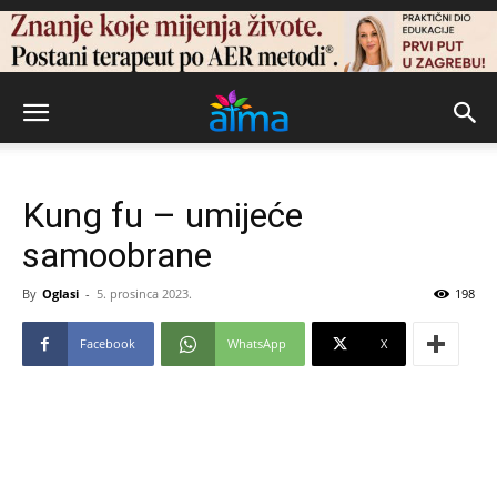
Kung fu – umijeće
samoobrane
By
Oglasi
-
5. prosinca 2023.
198
Facebook
WhatsApp
X