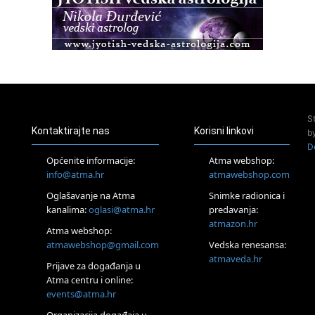
Osnovna radionica za izscjeljivanje pranom (Basic Pranic
Healing course)
Pula
Access BARS®, otpusti stres
23.08.
Pula
Access Energetski Facelift®
24.08.
S
Zagreb
Kontaktirajte nas
Korisni linkovi
b
Pjesma srca / Zagreb
D
Online
Općenite informacije:
Atma webshop:
Tečaj Višeg Vodstva, razvijanja intuicije i Akaša zapisa
info@atma.hr
atmawebshop.com
25.08.
Oglašavanje na Atma
Snimke radionica i
Online
kanalima:
oglasi@atma.hr
predavanja:
Upisi u program Profesionalni hipnoterapeut — nova
generacija kreće 25.08. 2026.
atmazon.hr
Atma webshop:
26.08.
atmawebshop@gmail.com
Vedska renesansa:
Online
atmaveda.hr
Postanite Nositelj Vibracije Nove Zemlje
Prijave za događanja u
Atma centru i online:
27.08.
events@atma.hr
Visoko
Alemka Dauskardt – Jednodnevna radionica sistemskih