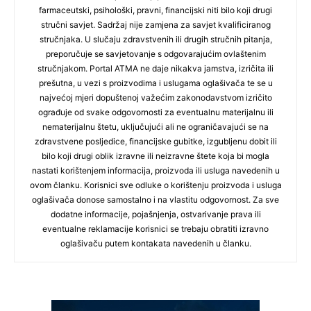
farmaceutski, psihološki, pravni, financijski niti bilo koji drugi
stručni savjet. Sadržaj nije zamjena za savjet kvalificiranog
stručnjaka. U slučaju zdravstvenih ili drugih stručnih pitanja,
preporučuje se savjetovanje s odgovarajućim ovlaštenim
stručnjakom. Portal ATMA ne daje nikakva jamstva, izričita ili
prešutna, u vezi s proizvodima i uslugama oglašivača te se u
najvećoj mjeri dopuštenoj važećim zakonodavstvom izričito
ograđuje od svake odgovornosti za eventualnu materijalnu ili
nematerijalnu štetu, uključujući ali ne ograničavajući se na
zdravstvene posljedice, financijske gubitke, izgubljenu dobit ili
bilo koji drugi oblik izravne ili neizravne štete koja bi mogla
nastati korištenjem informacija, proizvoda ili usluga navedenih u
ovom članku. Korisnici sve odluke o korištenju proizvoda i usluga
oglašivača donose samostalno i na vlastitu odgovornost. Za sve
dodatne informacije, pojašnjenja, ostvarivanje prava ili
eventualne reklamacije korisnici se trebaju obratiti izravno
oglašivaču putem kontakata navedenih u članku.