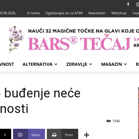
09.08.2026.
O nama
Oglašavajte se na ATMI
Newsletter
Webshop
Uvje
VNOST
ALTERNATIVA
ZDRAVLJE
MAGAZIN
R
 buđenje neće
nosti
1540
X
Viber
Print