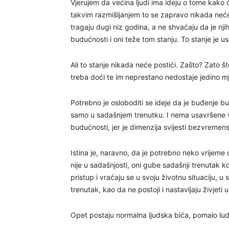
Vjerujem da većina ljudi ima ideju o tome kak
takvim razmišljanjem to se zapravo nikada neće
tragaju dugi niz godina, a ne shvaćaju da je nji
budućnosti i oni teže tom stanju. To stanje je usa
Ali to stanje nikada neće postići. Zašto? Zato š
treba doći te im neprestano nedostaje jedino mj
Potrebno je osloboditi se ideje da je buđenje b
samo u sadašnjem trenutku. I nema usavršene v
budućnosti, jer je dimenzija svijesti bezvremen
Istina je, naravno, da je potrebno neko vrijeme 
nije u sadašnjosti, oni gube sadašnji trenutak k
pristup i vraćaju se u svoju životnu situaciju, u
trenutak, kao da ne postoji i nastavljaju živjeti 
Opet postaju normalna ljudska bića, pomalo luda,