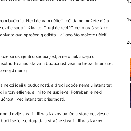
15
16
om buđenju. Neki će vam učitelji reći da ne možete ništa
e ovdje sada i uživajte. Drugi će reći “O ne, moraš se jako
o dobivate ova oprečna gledišta – ali ono što možete učiniti
20
 može se usmjeriti u sadašnjost, a ne u neku ideju u
risutni. To znači da vam budućnost više ne treba. Intenzitet
21
avnoj dimenziji.
22
ma nekoj ideji u budućnosti, a drugi uopće nemaju intenzitet
 prosvjetljenje, ali ni to ne uspijeva. Potreban je neki
ućnosti, već intenzitet prisutnosti.
diti dvije stvari – ili vas izazov uvuče u stare nesvjesne
23
 boriti se jer se događaju strašne stvari – ili vas izazov