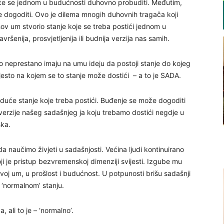
o će se jednom u budućnosti duhovno probuditi. Međutim,
 dogoditi. Ovo je dilema mnogih duhovnih tragača koji
hov um stvorio stanje koje se treba postići jednom u
vršenija, prosvjetljenija ili budnija verzija nas samih.
to neprestano imaju na umu ideju da postoji stanje do kojeg
esto na kojem se to stanje može dostići – a to je SADA.
uduće stanje koje treba postići. Buđenje se može dogoditi
erzije našeg sadašnjeg ja koju trebamo dostići negdje u
ska.
da naučimo živjeti u sadašnjosti. Većina ljudi kontinuirano
oji je pristup bezvremenskoj dimenziji svijesti. Izgube mu
 svoj um, u prošlost i budućnost. U potpunosti brišu sadašnji
u ‘normalnom’ stanju.
 ali to je – ‘normalno’.