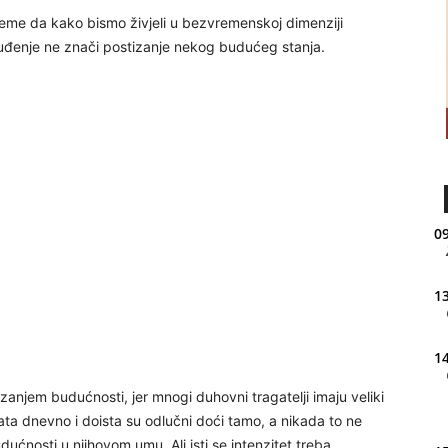
ijeme da kako bismo živjeli u bezvremenskoj dimenziji
 buđenje ne znači postizanje nekog budućeg stanja.
09
13
14
ezanjem budućnosti, jer mnogi duhovni tragatelji imaju veliki
 sata dnevno i doista su odlučni doći tamo, a nikada to ne
dućnosti u njihovom umu. Ali isti se intenzitet treba