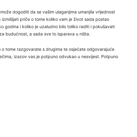
24
 može dogoditi da se vašim ulaganjima umanjila vrijednost
 izmišljati priče o tome koliko vam je život sada postao
o godina i koliko je uzaludno bilo toliko raditi i pokušavati
za budućnost, a sada sve to isparava u ništa.
25
mo o tome razgovarate s drugima te osjećate odgovarajuće
riječima, izazov vas je potpuno odvukao u nesvijest. Potpuno
26
27
28
29