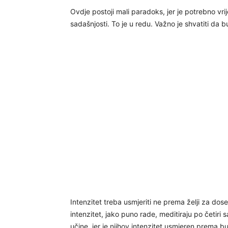
Ovdje postoji mali paradoks, jer je potrebno vr
sadašnjosti. To je u redu. Važno je shvatiti da
Intenzitet treba usmjeriti ne prema želji za dos
intenzitet, jako puno rade, meditiraju po četiri
učine, jer je njihov intenzitet usmjeren prema bu