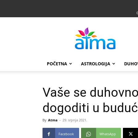
Atma
POČETNA
ASTROLOGIJA
DUHO
Vaše se duhovno
dogoditi u buduć
By
Atma
-
29. srpnja 2021.
Facebook
WhatsApp