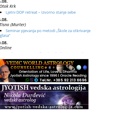
.08.
Otok Krk
Ljetni DOP retreat – Izvorno stanje sebe
.08.
Tisno (Murter)
Seminar pjevanja po metodi „Škole za otkrivanje
glasa“
.08.
Online
Radionica: Pomagači iz drugih dimenzija Online –
otvoreno za sve
.08.
Zagreb+Online
Osnovni ThetaHealing® tečaj, Zagreb i Online
.08.
Zagreb
Osnovna radionica za izscjeljivanje pranom (Basic
Pranic Healing course)
Pula
Access BARS®, otpusti stres
.08.
Pula
Access Energetski Facelift®