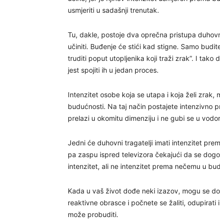
usmjeriti u sadašnji trenutak.
Tu, dakle, postoje dva oprečna pristupa duhovn
učiniti. Buđenje će stići kad stigne. Samo budit
truditi poput utopljenika koji traži zrak”. I tak
jest spojiti ih u jedan proces.
Intenzitet osobe koja se utapa i koja želi zrak,
budućnosti. Na taj način postajete intenzivno p
prelazi u okomitu dimenziju i ne gubi se u vodor
Jedni će duhovni tragatelji imati intenzitet pre
pa zaspu ispred televizora čekajući da se dogodi
intenzitet, ali ne intenzitet prema nečemu u bud
Kada u vaš život dođe neki izazov, mogu se dogo
reaktivne obrasce i počnete se žaliti, odupirati i
može probuditi.