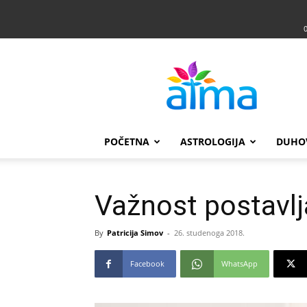
Atma
POČETNA
ASTROLOGIJA
DUHO
Važnost postavlj
By
Patricija Simov
-
26. studenoga 2018.
Facebook
WhatsApp