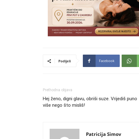
Facebook
Podijeli
Prethodna objava
Hej ženo, digni glavu, obriši suze. Vrijediš puno
više nego što misliš!
Patricija Simov