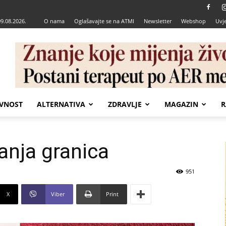
09.08.2026.
O nama
Oglašavajte se na ATMI
Newsletter
Webshop
Uvje
VNOST
ALTERNATIVA
ZDRAVLJE
MAGAZIN
R
anja granica
951
X
Viber
Print