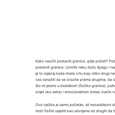
Kako naučiti postaviti granice, gdje početi? Po
postaviti granice. Uzmite neku dužu špagu i nap
je to osjećaj kada imate crtu koju nitko drugi n
vas osnažiti da se izrazite prema drugima, da izn
što mi jesmo u biološkom (fizičke granice), psi
svijet oko sebe) i emocionalnom smislu (način na ko
Ova vježba je samo početak, ali nezaobilazni d
moći fizički osjetiti kao odvojene od drugih da 