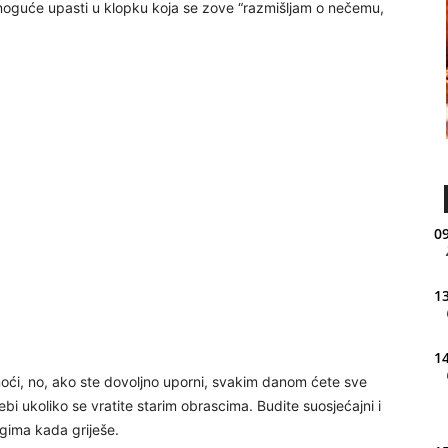
 moguće upasti u klopku koja se zove “razmišljam o nečemu,
09
13
14
oći, no, ako ste dovoljno uporni, svakim danom ćete sve
ebi ukoliko se vratite starim obrascima. Budite suosjećajni i
ugima kada griješe.