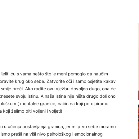
dijeliti ću s vama nešto što je meni pomoglo da naučim
ravite krug oko sebe. Zatvorite oči i samo osjetite kakav
e smije preći. Ako radite ovu vježbu dovoljno dugo, ona će
esete svoju istinu. A naša istina nije ništa drugo doli ono
hološkom ( mentalne granice, način na koji percipiramo
ji želimo biti voljeni i voljeti).
io u učenju postavljanja granica, jer mi prvo sebe moramo
bismo prešli na viši nivo psihološkog i emocionalnog