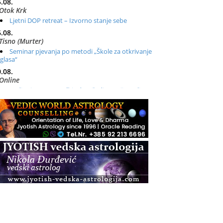
.08.
Otok Krk
Ljetni DOP retreat – Izvorno stanje sebe
.08.
Tisno (Murter)
Seminar pjevanja po metodi „Škole za otkrivanje
glasa“
.08.
Online
Radionica: Pomagači iz drugih dimenzija Online –
otvoreno za sve
.08.
Zagreb+Online
Osnovni ThetaHealing® tečaj, Zagreb i Online
.08.
Zagreb
Osnovna radionica za izscjeljivanje pranom (Basic
Pranic Healing course)
Pula
Access BARS®, otpusti stres
.08.
Pula
Access Energetski Facelift®