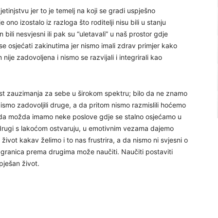
tinjstvu jer to je temelj na koji se gradi uspješno
 ono izostalo iz razloga što roditelji nisu bili u stanju
 bili nesvjesni ili pak su “uletavali” u naš prostor gdje
se osjećati zakinutima jer nismo imali zdrav primjer kako
je zadovoljena i nismo se razvijali i integrirali kao
ost zauzimanja za sebe u širokom spektru; bilo da ne znamo
ismo zadovoljili druge, a da pritom nismo razmislili hoćemo
čin da možda imamo neke poslove gdje se stalno osjećamo u
rugi s lakoćom ostvaruju, u emotivnim vezama dajemo
život kakav želimo i to nas frustrira, a da nismo ni svjesni o
e granica prema drugima može naučiti. Naučiti postaviti
pješan život.