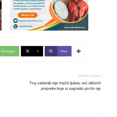
24
25
WhatsApp
X
Viber
26
27
Slijedeća objava
Tvoj zadatak nije tražiti ljubav, već ukloniti
prepreke koje si sagradio protiv nje
29