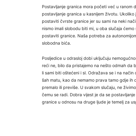
Postavljanje granica mora početi već u ranom dje
postavljanje granica u kasnijem životu. Ukoliko je
postaviti čvrste granice jer su sami na neki način
nismo imali slobodu biti mi, u oba slučaja ćemo 
postaviti granice. Naša potreba za autonomijom ni
slobodna bića.
Posljedice u odrasloj dobi uključuju nemogućn
reći ne, bilo da pristajemo na nešto odmah da b
li sami biti oštećeni i sl. Odražava se i na na
šah matu, kao da nemamo prava tamo gdje ih d
premalo ili previše. U svakom slučaju, ne živimo 
čemu se radi. Dobra vijest je da se postavljanj
granice u odnosu na druge ljude je temelj za us