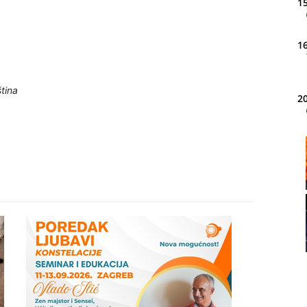
15
16
ština
20
21
22
23