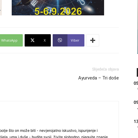
WhatsApp
X
Viber
Slijedeća objava
Ayurveda – Tri doše
05
09
13
olje što on može biti - nevjerojatno iskustvo, ispunjenje i
ijela, uma i duše - budite svoji, živite slobodno, njegujte znanje,