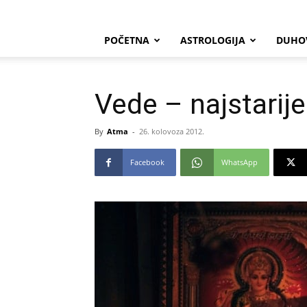
POČETNA
ASTROLOGIJA
DUHO
Vede – najstarije
By
Atma
-
26. kolovoza 2012.
Facebook
WhatsApp