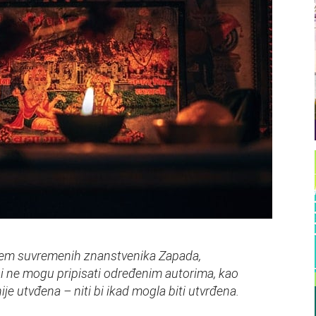
njem suvremenih znanstvenika Zapada,
isi ne mogu pripisati određenim autorima, kao
ije utvđena – niti bi ikad mogla biti utvrđena.