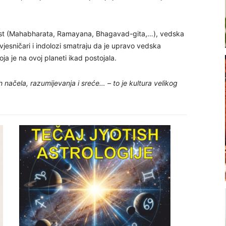
ost (Mahabharata, Ramayana, Bhagavad-gita,…), vedska
ovjesničari i indolozi smatraju da je upravo vedska
 koja je na ovoj planeti ikad postojala.
ih načela, razumijevanja i sreće… – to je kultura velikog