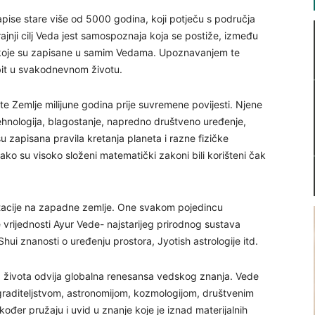
apise stare više od 5000 godina, koji potječu s područja
Krajnji cilj Veda jest samospoznaja koja se postiže, između
si koje su zapisane u samim Vedama. Upoznavanjem te
bit u svakodnevnom životu.
ete Zemlje milijune godina prije suvremene povijesti. Njene
tehnologija, blagostanje, napredno društveno uređenje,
 zapisana pravila kretanja planeta i razne fizičke
ko su visoko složeni matematički zakoni bili korišteni čak
ditacije na zapadne zemlje. One svakom pojedincu
 vrijednosti Ayur Vede- najstarijeg prirodnog sustava
 Shui znanosti o uređenju prostora, Jyotish astrologije itd.
života odvija globalna renesansa vedskog znanja. Vede
aditeljstvom, astronomijom, kozmologijom, društvenim
kođer pružaju i uvid u znanje koje je iznad materijalnih