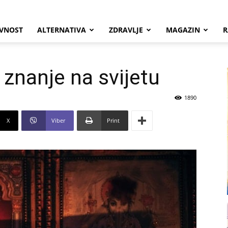
VNOST
ALTERNATIVA
ZDRAVLJE
MAGAZIN
R
 znanje na svijetu
1890
X
Viber
Print