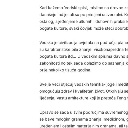
Kad kažemo ‘vedski spisi’, mislimo na drevne z
današnje Indije, ali su po primjeni univerzalni. 
ostalog, sljeđenjem kulturnih i duhovnih prak
bogate kulture, svaki čovjek može steći dobro
Vedska je civilizacija cvjetala na području plan
su karakteristike bile znanje, visokonapredna 
bogata kultura itd… U vedskim spisima davno su
zakonitosti no tek sada dolazimo do saznanja ka
prije nekoliko tisuća godina.
Sve je veći utjecaj vedskih tehnika- joge i me
omogućuju zdrav i kvalitetan život. Otkrivaju se
liječenja, Vastu arhitekture koji je preteća Feng
Upravo se sada u svim područjima suvremenog 
se bave mnogim granama znanja: medicinom, gr
uređenjem i ostalim materijalnim granama, ali ta