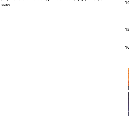
14
 sretni...
15
16
20
21
22
23