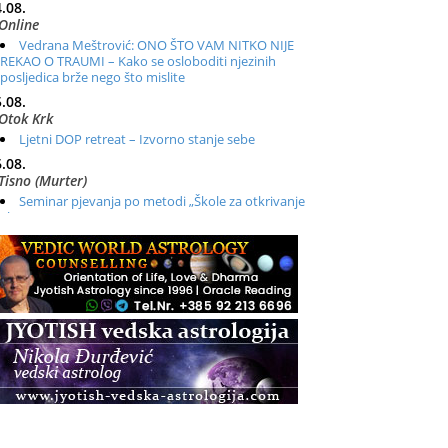
.08.
Online
Vedrana Meštrović: ONO ŠTO VAM NITKO NIJE
REKAO O TRAUMI – Kako se osloboditi njezinih
posljedica brže nego što mislite
.08.
Otok Krk
Ljetni DOP retreat – Izvorno stanje sebe
.08.
Tisno (Murter)
Seminar pjevanja po metodi „Škole za otkrivanje
glasa“
.08.
Online
Radionica: Pomagači iz drugih dimenzija Online –
otvoreno za sve
.08.
Zagreb+Online
Osnovni ThetaHealing® tečaj, Zagreb i Online
.08.
Pula
Access BARS®, otpusti stres
.08.