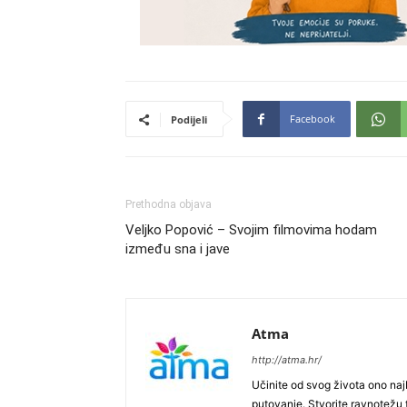
Facebook
Podijeli
Prethodna objava
Veljko Popović – Svojim filmovima hodam
između sna i jave
Atma
http://atma.hr/
Učinite od svog života ono najb
putovanje. Stvorite ravnotežu t