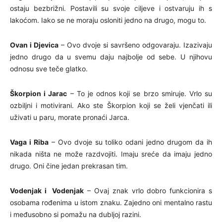
ostaju bezbrižni. Postavili su svoje ciljeve i ostvaruju ih s
lakoćom. Iako se ne moraju osloniti jedno na drugo, mogu to.
Ovan i Djevica
– Ovo dvoje si savršeno odgovaraju. Izazivaju
jedno drugo da u svemu daju najbolje od sebe. U njihovu
odnosu sve teče glatko.
Škorpion i Jarac
– To je odnos koji se brzo smiruje. Vrlo su
ozbiljni i motivirani. Ako ste Škorpion koji se želi vjenčati ili
uživati ​​u paru, morate pronaći Jarca.
Vaga i Riba
– Ovo dvoje su toliko odani jedno drugom da ih
nikada ništa ne može razdvojiti. Imaju sreće da imaju jedno
drugo. Oni čine jedan prekrasan tim.
Vodenjak i Vodenjak
– Ovaj znak vrlo dobro funkcionira s
osobama rođenima u istom znaku. Zajedno oni mentalno rastu
i međusobno si pomažu na dubljoj razini.