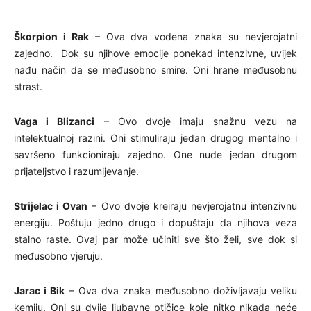
Škorpion i Rak
– Ova dva vodena znaka su nevjerojatni
zajedno. Dok su njihove emocije ponekad intenzivne, uvijek
nađu način da se međusobno smire. Oni hrane međusobnu
strast.
Vaga i Blizanci
– Ovo dvoje imaju snažnu vezu na
intelektualnoj razini. Oni stimuliraju jedan drugog mentalno i
savršeno funkcioniraju zajedno. One nude jedan drugom
prijateljstvo i razumijevanje.
Strijelac i Ovan
– Ovo dvoje kreiraju nevjerojatnu intenzivnu
energiju. Poštuju jedno drugo i dopuštaju da njihova veza
stalno raste. Ovaj par može učiniti sve što želi, sve dok si
međusobno vjeruju.
Jarac i Bik
– Ova dva znaka međusobno doživljavaju veliku
kemiju. Oni su dvije ljubavne ptičice koje nitko nikada neće