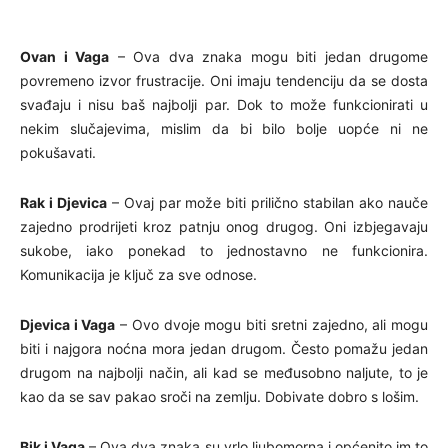
Ovan i Vaga
– Ova dva znaka mogu biti jedan drugome
povremeno izvor frustracije. Oni imaju tendenciju da se dosta
svađaju i nisu baš najbolji par. Dok to može funkcionirati u
nekim slučajevima, mislim da bi bilo bolje uopće ni ne
pokušavati.
Rak i Djevica
– Ovaj par može biti prilično stabilan ako nauče
zajedno prodrijeti kroz patnju onog drugog. Oni izbjegavaju
sukobe, iako ponekad to jednostavno ne funkcionira.
Komunikacija je ključ za sve odnose.
Djevica i Vaga
– Ovo dvoje mogu biti sretni zajedno, ali mogu
biti i najgora noćna mora jedan drugom. Često pomažu jedan
drugom na najbolji način, ali kad se međusobno naljute, to je
kao da se sav pakao sroči na zemlju. Dobivate dobro s lošim.
Bik i Vaga
– Ova dva znaka su vrlo ljubomorna i općenito im to