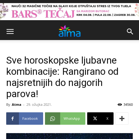
Sve horoskopske ljubavne
kombinacije: Rangirano od
najsretnijih do najgorih
parova!
By
Atma
-
29. ožujka 2021.
34560
Facebook
WhatsApp
X