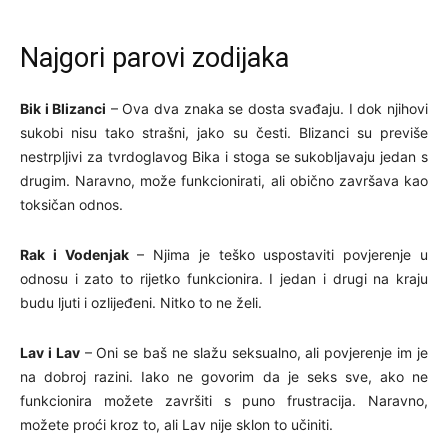
Najgori parovi zodijaka
Bik i Blizanci
– Ova dva znaka se dosta svađaju. I dok njihovi
sukobi nisu tako strašni, jako su česti. Blizanci su previše
nestrpljivi za tvrdoglavog Bika i stoga se sukobljavaju jedan s
drugim. Naravno, može funkcionirati, ali obično završava kao
toksičan odnos.
Rak i Vodenjak
– Njima je teško uspostaviti povjerenje u
odnosu i zato to rijetko funkcionira. I jedan i drugi na kraju
budu ljuti i ozlijeđeni. Nitko to ne želi.
Lav i Lav
– Oni se baš ne slažu seksualno, ali povjerenje im je
na dobroj razini. Iako ne govorim da je seks sve, ako ne
funkcionira možete završiti s puno frustracija. Naravno,
možete proći kroz to, ali Lav nije sklon to učiniti.