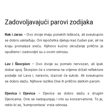
Zadovoljavajući parovi zodijaka
Rak i Jarac
– Ovo dvoje imaju ponekih teškoća, ali sveukupno
se dobro usklađuju. Oni ispočetka djeluju kao čudan par, ali na
kraju pronalaze sreću. Njihovo kućno okruženje prilično je
opušteno i zadovoljni su u ovom odnosu.
Lav i Škorpion
– Ovo dvoje su pomalo nervozan, ali ipak
dobar spoj. Škorpion će s vremena na vrijeme držati reflektore
podalje od Lava i, naravno, izazvat će sukob. Ali sveukupno
se dobro slažu. Njihove razlike čine ih prilično slatkim parom.
Djevica i Djevica
– Djevice se dobro slažu s drugim
Djevicama. One se nadopunjuju i vrlo su konzervativne. To je,
reklo bi se, ‘kompromisna’ vrsta odnosa.