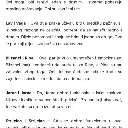
Oni mogu biti ranjivi jedan s drugim i stvarno pokazuju
pravilno poštovanje. Oni su savršeni tim.
Lav i Vaga
– Ova dva znaka uživaju biti u središtu pažnje, ali
iz nekog razloga ne osjećaju potrebu da se natječu jedno s
drugim. Dijele pozornost i znaju se brinuti jedno za drugo. Ovo
je par koji plijeni svu pažnju na zabavama.
Blizanci i Ribe
– Ovaj par je vrlo uravnotežen i emocionalan.
Blizanci imaju tendenciju da budu tu za Ribe, a Ribe su mu
zahvalne zbog toga. Oni donose čudesne odluke kada su
zajedno i istinski se međusobno nadopunjuju.
Jarac i Jarac
– Da, Jarac dobro funkcionira s istim znakom.
Njihove kvalitete su ono što ih privlači. Za one koji nisu znali,
te kvalitete su njima izuzetno važne.
Strijelac i Strijelac
– Strijelac dobro funkcionira u ovoj
kombinaciji s istim znakom jer su na taj način zabavniji. Kada