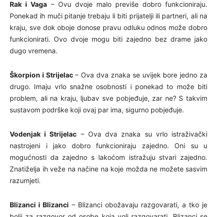
Rak i Vaga
– Ovu dvoje malo previše dobro funkcioniraju.
Ponekad ih muči pitanje trebaju li biti prijatelji ili partneri, ali na
kraju, sve dok oboje donose pravu odluku odnos može dobro
funkcionirati. Ovo dvoje mogu biti zajedno bez drame jako
dugo vremena.
Škorpion i Strijelac
– Ova dva znaka se uvijek bore jedno za
drugo. Imaju vrlo snažne osobnosti i ponekad to može biti
problem, ali na kraju, ljubav sve pobjeđuje, zar ne? S takvim
sustavom podrške koji ovaj par ima, sigurno pobjeđuje.
Vodenjak i Strijelac
– Ova dva znaka su vrlo istraživački
nastrojeni i jako dobro funkcioniraju zajedno. Oni su u
mogućnosti da zajedno s lakoćom istražuju stvari zajedno.
Znatiželja ih veže na načine na koje možda ne možete sasvim
razumjeti.
Blizanci i Blizanci
– Blizanci obožavaju razgovarati, a tko je
bolji za razgovor od osobe koja voli razgovarati. Blizanci se