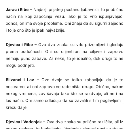
Jarac i Ribe
– Najbolji prijatelji postanu ljubavnici, to je obično
način na koji započinju vezu. Iako je to vrlo ispunjavajući
odnos, on ima svoje probleme. Oni znaju da su sigurni zajedno
i to je ono što je ipak najvažnije.
Djevica i Ribe
– Ova dva znaka su vrlo prizemljeni i gledaju
prema budućnosti. Oni su orijentirani na ciljeve i zapravo
nemaju puno zabave. Za neke, to je idealno, dok drugi to ne
mogu podnijeti.
Blizanci i Lav
– Ovo dvoje se toliko zabavljaju da je to
nestvarno, ali oni zapravo ne rade ništa drugo. Obično, nakon
nekog vremena, završavaju tako što se razdvoje, ali ne i na
loš način. Oni samo odlučuju da su završili s tim poglavljem i
kreću dalje.
Djevica i Vodenjak
– Ova dva znaka su prilično različita, ali iz
nekog razloga, to funkcionira. Vodenjak donosi dosta zabave