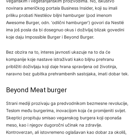
veganskim i vegetarijanskim proizvodima. No, iskustvo
novinara američkog portala Business Insider, koji su imali
priliku probati Nestléov biljni hamburger (pod imenom
Awesome Burger, odn. ‘odlični hamburger’) govori da Nestlé
ima još posla da bi dosegnuo okus i doživljaj blizak govedini
koje daju Impossible Burger i Beyond Burger.
Bez obzira na to, interes javnosti ukazuje na to da će
kompanije koje nastave istraživati kako biljnu prehranu
približiti doživljaju koji daje hrana spravljena od životinja,
naravno bez gubitka prehrambenih sastojaka, imati dobar tek.
Beyond Meat burger
Strani mediji prozivaju ga predvodnikom bezmesne revolucije,
Teslom među burgerima, inovacijom koja će promijeniti svijet.
Skeptici propituju smisao veganskog burgera koji oponaša
meso, kao i njegov dugoročni učinak na zdravlje.
Kontroverzan, ali istovremeno oglašavan kao dobar za okoliš,