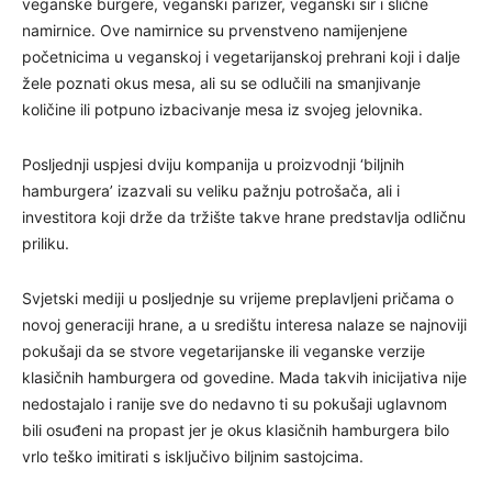
veganske burgere, veganski parizer, veganski sir i slične
namirnice. Ove namirnice su prvenstveno namijenjene
početnicima u veganskoj i vegetarijanskoj prehrani koji i dalje
žele poznati okus mesa, ali su se odlučili na smanjivanje
količine ili potpuno izbacivanje mesa iz svojeg jelovnika.
Posljednji uspjesi dviju kompanija u proizvodnji ‘biljnih
hamburgera’ izazvali su veliku pažnju potrošača, ali i
investitora koji drže da tržište takve hrane predstavlja odličnu
priliku.
Svjetski mediji u posljednje su vrijeme preplavljeni pričama o
novoj generaciji hrane, a u središtu interesa nalaze se najnoviji
pokušaji da se stvore vegetarijanske ili veganske verzije
klasičnih hamburgera od govedine. Mada takvih inicijativa nije
nedostajalo i ranije sve do nedavno ti su pokušaji uglavnom
bili osuđeni na propast jer je okus klasičnih hamburgera bilo
vrlo teško imitirati s isključivo biljnim sastojcima.