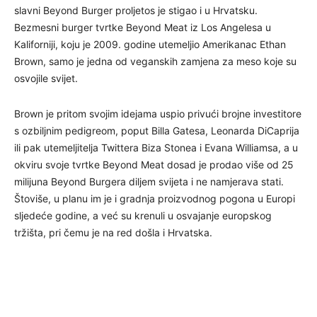
slavni Beyond Burger proljetos je stigao i u Hrvatsku.
Bezmesni burger tvrtke Beyond Meat iz Los Angelesa u
Kaliforniji, koju je 2009. godine utemeljio Amerikanac Ethan
Brown, samo je jedna od veganskih zamjena za meso koje su
osvojile svijet.
Brown je pritom svojim idejama uspio privući brojne investitore
s ozbiljnim pedigreom, poput Billa Gatesa, Leonarda DiCaprija
ili pak utemeljitelja Twittera Biza Stonea i Evana Williamsa, a u
okviru svoje tvrtke Beyond Meat dosad je prodao više od 25
milijuna Beyond Burgera diljem svijeta i ne namjerava stati.
Štoviše, u planu im je i gradnja proizvodnog pogona u Europi
sljedeće godine, a već su krenuli u osvajanje europskog
tržišta, pri čemu je na red došla i Hrvatska.