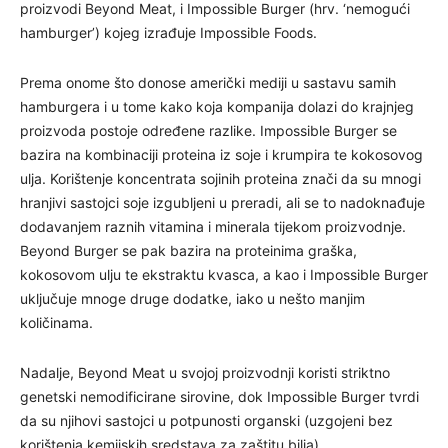
proizvodi Beyond Meat, i Impossible Burger (hrv. ‘nemogući
hamburger’) kojeg izrađuje Impossible Foods.
Prema onome što donose američki mediji u sastavu samih
hamburgera i u tome kako koja kompanija dolazi do krajnjeg
proizvoda postoje određene razlike. Impossible Burger se
bazira na kombinaciji proteina iz soje i krumpira te kokosovog
ulja. Korištenje koncentrata sojinih proteina znači da su mnogi
hranjivi sastojci soje izgubljeni u preradi, ali se to nadoknađuje
dodavanjem raznih vitamina i minerala tijekom proizvodnje.
Beyond Burger se pak bazira na proteinima graška,
kokosovom ulju te ekstraktu kvasca, a kao i Impossible Burger
uključuje mnoge druge dodatke, iako u nešto manjim
količinama.
Nadalje, Beyond Meat u svojoj proizvodnji koristi striktno
genetski nemodificirane sirovine, dok Impossible Burger tvrdi
da su njihovi sastojci u potpunosti organski (uzgojeni bez
korištenja kemijskih sredstava za zaštitu bilja).