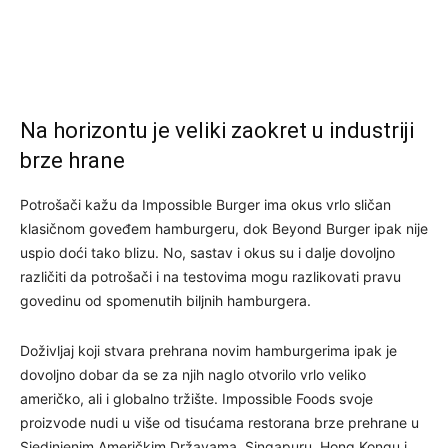
Na horizontu je veliki zaokret u industriji
brze hrane
Potrošači kažu da Impossible Burger ima okus vrlo sličan
klasičnom goveđem hamburgeru, dok Beyond Burger ipak nije
uspio doći tako blizu. No, sastav i okus su i dalje dovoljno
različiti da potrošači i na testovima mogu razlikovati pravu
govedinu od spomenutih biljnih hamburgera.
Doživljaj koji stvara prehrana novim hamburgerima ipak je
dovoljno dobar da se za njih naglo otvorilo vrlo veliko
američko, ali i globalno tržište. Impossible Foods svoje
proizvode nudi u više od tisućama restorana brze prehrane u
Sjedinjenim Američkim Državama, Singapuru, Hong Kongu i