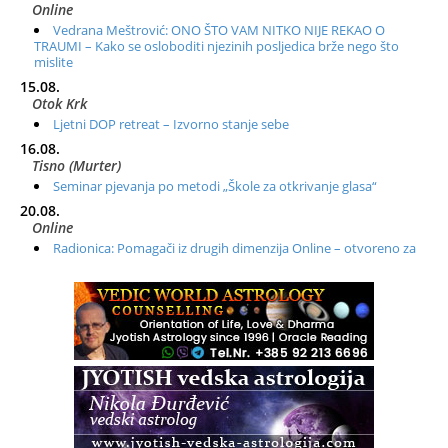
Online
Vedrana Meštrović: ONO ŠTO VAM NITKO NIJE REKAO O
TRAUMI – Kako se osloboditi njezinih posljedica brže nego što
mislite
15.08.
Otok Krk
Ljetni DOP retreat – Izvorno stanje sebe
16.08.
Tisno (Murter)
Seminar pjevanja po metodi „Škole za otkrivanje glasa“
20.08.
Online
Radionica: Pomagači iz drugih dimenzija Online – otvoreno za
sve
21.08.
Zagreb+Online
Osnovni ThetaHealing® tečaj, Zagreb i Online
22.08.
Pula
Access BARS®, otpusti stres
23.08.
Pula