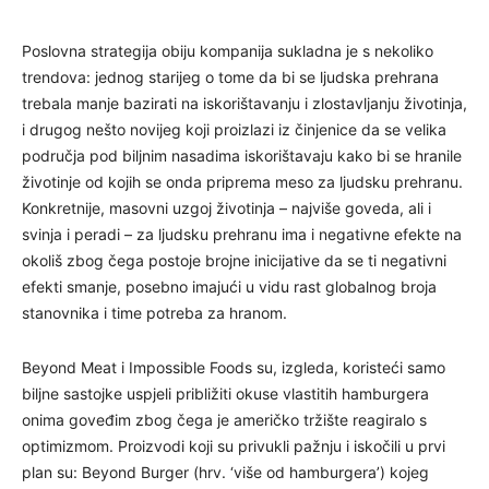
Poslovna strategija obiju kompanija sukladna je s nekoliko
trendova: jednog starijeg o tome da bi se ljudska prehrana
trebala manje bazirati na iskorištavanju i zlostavljanju životinja,
i drugog nešto novijeg koji proizlazi iz činjenice da se velika
područja pod biljnim nasadima iskorištavaju kako bi se hranile
životinje od kojih se onda priprema meso za ljudsku prehranu.
Konkretnije, masovni uzgoj životinja – najviše goveda, ali i
svinja i peradi – za ljudsku prehranu ima i negativne efekte na
okoliš zbog čega postoje brojne inicijative da se ti negativni
efekti smanje, posebno imajući u vidu rast globalnog broja
stanovnika i time potreba za hranom.
Beyond Meat i Impossible Foods su, izgleda, koristeći samo
biljne sastojke uspjeli približiti okuse vlastitih hamburgera
onima goveđim zbog čega je američko tržište reagiralo s
optimizmom. Proizvodi koji su privukli pažnju i iskočili u prvi
plan su: Beyond Burger (hrv. ‘više od hamburgera’) kojeg