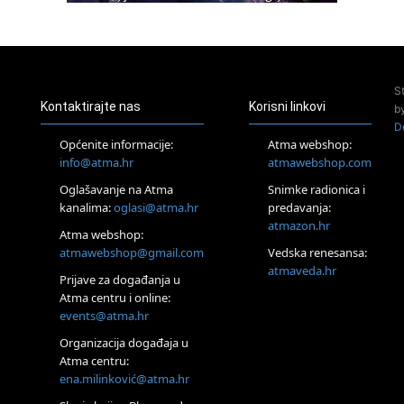
Access Energetski Facelift®
24.08.
Zagreb
Pjesma srca / Zagreb
Online
S
Tečaj Višeg Vodstva, razvijanja intuicije i Akaša zapisa
Kontaktirajte nas
Korisni linkovi
b
25.08.
D
Online
Općenite informacije:
Atma webshop:
Upisi u program Profesionalni hipnoterapeut — nova
info@atma.hr
atmawebshop.com
generacija kreće 25.08. 2026.
Oglašavanje na Atma
Snimke radionica i
26.08.
Online
kanalima:
oglasi@atma.hr
predavanja:
Postanite Nositelj Vibracije Nove Zemlje
atmazon.hr
Atma webshop:
27.08.
atmawebshop@gmail.com
Vedska renesansa:
Visoko
atmaveda.hr
Prijave za događanja u
Alemka Dauskardt – Jednodnevna radionica sistemskih
konstelacija
Atma centru i online:
events@atma.hr
29.08.
Zagreb
Organizacija događaja u
HOD PO ŽERAVICI – Seminar koji mijenja tijelo, duh i um
Atma centru:
SoulFest – Festival glazbe, mudrosti i zajedništva
ena.milinković@atma.hr
Radoboj