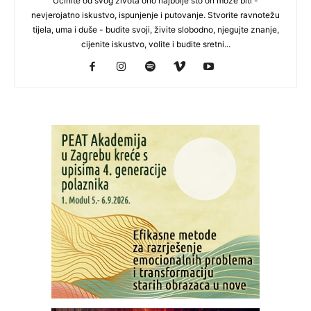
Učinite od svog života ono najbolje što on može biti -
nevjerojatno iskustvo, ispunjenje i putovanje. Stvorite ravnotežu
tijela, uma i duše - budite svoji, živite slobodno, njegujte znanje,
cijenite iskustvo, volite i budite sretni...