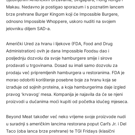
Makau. Nedavno je postigao sporazum i s poznatim lancem
brze prehrane Burger Kingom koji će Impossible Burgere,
odnosno Impossible Whoppere, uskoro nuditi na svojem
jelovniku diljem SAD-a.
Američki Ured za hranu i lijekove (FDA, Food and Drug
Administration) ovih je dana Impossible Foodsu dao i
posljednju dozvolu da svoje hamburgere smije i sirove
prodavati u trgovinama. Dosad su imali samo dozvolu za
prodaju već pripremljenih hamburgera u restoranima. FDA je
morao odobriti korištenje posebne boje za hranu koja se
izrađuje od sojinih proteina, a koja hamburgerima daje izgled
pravog ‘krvavog’ mesa. Kompanija je najavila da će se njeni
proizvodi u dućanima moći kupiti od početka idućeg mjeseca.
Beyond Meat također već neko vrijeme svoje proizvode nudi
u suradnji s američkim lancima restorana poput Carl’s Jr. i Del
Taco (oba lanca brze prehrane) te TGI Fridays (klasični