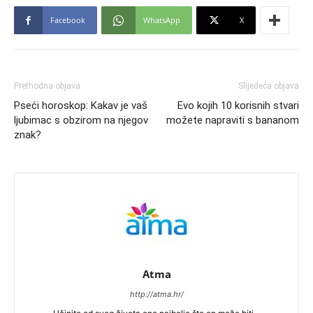
Facebook
WhatsApp
X
Prethodna objava
Slijedeća objava
Pseći horoskop: Kakav je vaš
Evo kojih 10 korisnih stvari
ljubimac s obzirom na njegov
možete napraviti s bananom
znak?
Atma
http://atma.hr/