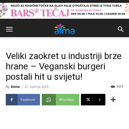
Veliki zaokret u industriji brze
hrane – Veganski burgeri
postali hit u svijetu!
By
Atma
-
22. siječnja 2020.
1517
Facebook
WhatsApp
X