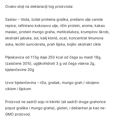
Ovako stoji na deklaraciji tog proizvoda:
Sastav – Voda, izolat proteina graška, prešano ulje canola
repice, rafinirano kokosovo ulje, rižin protein, arome, kakao
maslac, protein mungo graha, metilceluloza, krumpirov škrob,
ekstrakt jabuke, sol, kalij klorid, ocat, koncentrat limunova
soka, lecitin suncokreta, prah šipka, bojilo: ekstrakt cikle
Pljeskavica od 113g daje 250 kcal od čega su masti 18g,
(zasićene 30%), ugljikohidrati 3 g od čega vlakna 2g,
bjelančevine 20g
Izvor bjelančevina – riža, grašak, mungo grah / obojeno
ciklom i šipkom
Proizvod ne sadrži soju ni kikiriki (ali sadrži druge grahorice
poput graška i mungo graha), gluten, i deklariran je kao ne-
GMO proizvod.