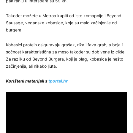
pakiranju u Interspara su 59 kn.
Također možete u Metroa kupiti od iste komapnije i Beyond
Sausage, veganske kobasice, koje su malo začinjenije od
burgera.
Kobasici protein osiguravaju grašak, riža i fava grah, a boja i
sočnost karakteristična za meso također su dobivene iz cikle.
Za razliku od Beyond Burgera, koji je blag, kobasica je nešto
začinjenija, ali nikako ljuta.
Korišteni materijali s
tportal.hr