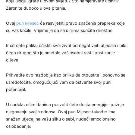
Koju ulogu igrate u ovom svijetu? Što namjeravate učiniti?
Zaronite duboko u ova pitanja.
Ovaj
pun Mjesec
će rasvijetliti pravo značenje prepreka koje
su vas kočile. Vrijeme je da se s njima suočite direktno.
Imat ćete priliku očistiti svoj život od negativnih utjecaja i bilo
čega drugog što je ometalo vaš osobni rast i postizanje
ciljeva.
Prihvatite ovo razdoblje kao priliku da otpustite i ponovno se
usredotočite, omogućujući vam da ostvarite svoj puni
potencijal.
U nadolazećim danima posvetit ćete dosta energije i pažnje
njegovanju svojih odnosa. Ovaj pun Mjesec također ima
snažan utjecaj na vašu sliku o sebi, nudeći emocionalno
oslobađanje.