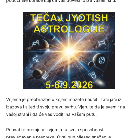
poduzmite korake koji će vas dovesti bliže vašem snu.
Vrijeme je preobrazbe u kojem možete naučiti izaći jači iz
izazova i slijediti svoju pravu svrhu. Vjerujte da je svemir na
vašoj strani i da će vas voditi na vašem putu.
Prihvatite promjene i vjerujte u svoju sposobnost
prevladavanja prepreka. Ovaj pun Mjesec snažan je