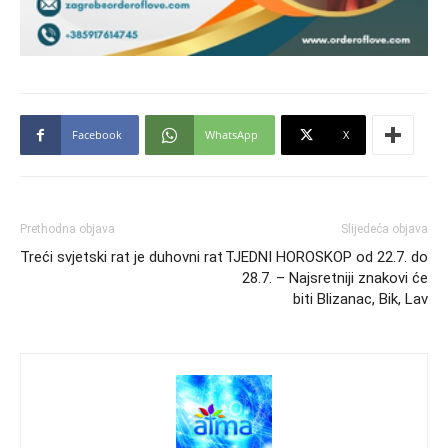
Facebook
WhatsApp
X
Prethodna objava
Slijedeća objava
Treći svjetski rat je duhovni rat
TJEDNI HOROSKOP od 22.7. do
28.7. – Najsretniji znakovi će
biti Blizanac, Bik, Lav