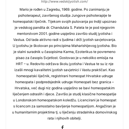
http://www.vedskijyotish.com/
Mario je rođen u Zagrebu, 1969. godine. Po zanimanju je
psihoterapeut, završenog studija Jungove psihoterapije te
homeopatski liječnik. Tijekom svojih putovanja po Indiji upoznao
je vedskog pandita dr. Chandulala S. Patela te je pod njegovim
mentorstvom 2001. godine uspješno završio studij jyotisha i
Vastua. Od tada aktivno radi s ljudima i drži jyotish savjetovanja.
U jyotishu je školovan po principima Maharishijevog jyotisha. Bio
je stalni suradnik u časopisima Karma, Ezoterikus te povremeno
pisao za časopis Svjetlost. Gostovao je u nekoliko emisija na
HRT – u. Redovito održava školu jyotisha i Vastua te su iz nje
izašli mnogi kavalitetni jyotish savjetnici i Vastu praktičari. Kao
homeopatski liječnik, registrirani homeopat Hrvatske udruge
homeopata i podpredsjednik udruge Homeopati bez granica –
Hrvatska, već dugi niz godina uspješno se bavi homeopatskim
liječenjem odraslih i djece. Završio je studij klasične homeopatije
u Londonskom homeopatskom koledžu. Licencirani je homeopat
s licencom za samostalno bavljenje homeopatijom. Angažiran je
u humanitarnim projektima tj. u liječenju stradalnika domovinskog
rata i njihovih obitelji.