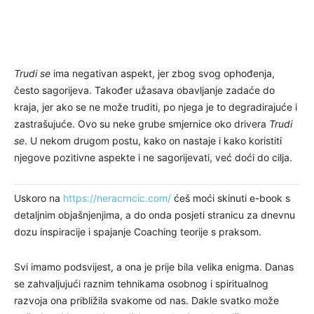
Trudi se
ima negativan aspekt, jer zbog svog ophođenja,
često sagorijeva. Također užasava obavljanje zadaće do
kraja, jer ako se ne može truditi, po njega je to degradirajuće i
zastrašujuće. Ovo su neke grube smjernice oko drivera
Trudi
se
. U nekom drugom postu, kako on nastaje i kako koristiti
njegove pozitivne aspekte i ne sagorijevati, već doći do cilja.
Uskoro na
https://neracrncic.com/
ćeš moći skinuti e-book s
detaljnim objašnjenjima, a do onda posjeti stranicu za dnevnu
dozu inspiracije i spajanje Coaching teorije s praksom.
Svi imamo podsvijest, a ona je prije bila velika enigma. Danas
se zahvaljujući raznim tehnikama osobnog i spiritualnog
razvoja ona približila svakome od nas. Dakle svatko može