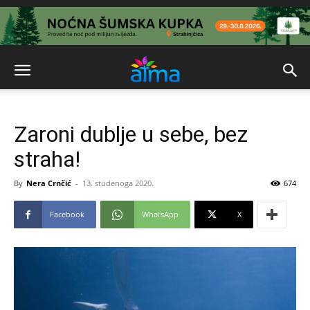
Zaroni dublje u sebe, bez
straha!
By
Nera Crnčić
-
13. studenoga 2020.
674
Facebook
WhatsApp
X