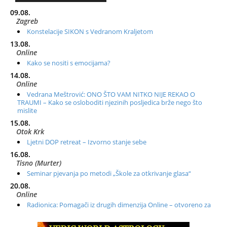
09.08.
Zagreb
Konstelacije SIKON s Vedranom Kraljetom
13.08.
Online
Kako se nositi s emocijama?
14.08.
Online
Vedrana Meštrović: ONO ŠTO VAM NITKO NIJE REKAO O
TRAUMI – Kako se osloboditi njezinih posljedica brže nego što
mislite
15.08.
Otok Krk
Ljetni DOP retreat – Izvorno stanje sebe
16.08.
Tisno (Murter)
Seminar pjevanja po metodi „Škole za otkrivanje glasa“
20.08.
Online
Radionica: Pomagači iz drugih dimenzija Online – otvoreno za
sve
21.08.