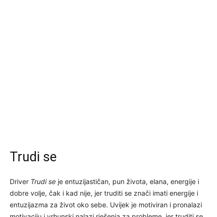
Trudi se
Driver
Trudi se
je entuzijastičan, pun života, elana, energije i
dobre volje, čak i kad nije, jer truditi se znači imati energije i
entuzijazma za život oko sebe. Uvijek je motiviran i pronalazi
motivaciju i vrhunski nalazi rješenja za probleme, jer truditi se