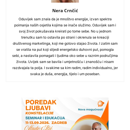
Nera Crnčić
Oduvijek sam znala da je mnoštvo energije, izvan spektra
poimanja naših osjetila kojima se inače služimo. Oduvijek sam i
svoj život pokušavala kreirati po tome sebe. No u jednom
trenutku sam to ostavila po strani i okrenula se kreaciji
društvenog marketinga, koji me gotovo stajao života. I zatim sam
se vratila na put koji slijedi energetsko duhovni put, pomogla
sebi, a nastavila pomagati i ljudima oko sebe u raznim područjima
života. Uvijek sam se bavila i umjetnošću i znanošću i nisam
razdvajala ta polja. I svakime sa kim radim, radim individualno, jer
svaka je duša, energija, tijelo i um poseban.