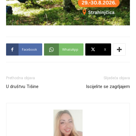
Facebook
WhatsApp
X
Prethodna objava
Slijedeća objava
U društvu Tišine
Iscijelite se zagrljajem