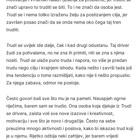
znači upravo to truditi se biti. To i ne znači da osoba jest.
Trudi se
i nema toliko izraženu želju za postizanjem cilja, jer
završen posao znači da se onda nema oko čega taj tren
truditi.
Trudi se
uvijek ide dalje, čak i kad drugi odustanu. Taj driver
žudi za pohvalama, no ne zna ih primiti, niti se zna s njima
nositi.
Trudi se
ulaže puno truda i napora, no više je predan
trudu nego cilju i krajnjem ishodu. Kada nešto i završi tada još
ima tendenciju o tome razmišljati, kako nije li nešto propustio.
Za njega zabava, odmor ne postoje.
Često govori baš sve što mu je na pameti. Neuspjeh ogrne
riječima, barem sam se trudio. Ona osoba koja djeluje iz
Trudi
se
drivera, zaista voli sve nove izazove i kreativnost,
motivaciju i sve što je novo i drugačije. Često na sebe
preuzima mnogo aktivnosti i poslova, kako bi iskazao trud koji
je u njemu. Rijetko odbija neki zahtjev, jer barem vrijedi