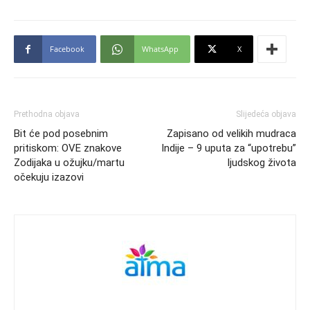
Facebook
WhatsApp
X
Prethodna objava
Slijedeća objava
Bit će pod posebnim
Zapisano od velikih mudraca
pritiskom: OVE znakove
Indije – 9 uputa za “upotrebu”
Zodijaka u ožujku/martu
ljudskog života
očekuju izazovi