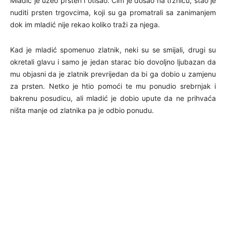
Mladić je uzeo prsten i otišao. Čim je došao na tržnicu, stao je
nuditi prsten trgovcima, koji su ga promatrali sa zanimanjem
dok im mladić nije rekao koliko traži za njega.
Kad je mladić spomenuo zlatnik, neki su se smijali, drugi su
okretali glavu i samo je jedan starac bio dovoljno ljubazan da
mu objasni da je zlatnik prevrijedan da bi ga dobio u zamjenu
za prsten. Netko je htio pomoći te mu ponudio srebrnjak i
bakrenu posudicu, ali mladić je dobio upute da ne prihvaća
ništa manje od zlatnika pa je odbio ponudu.