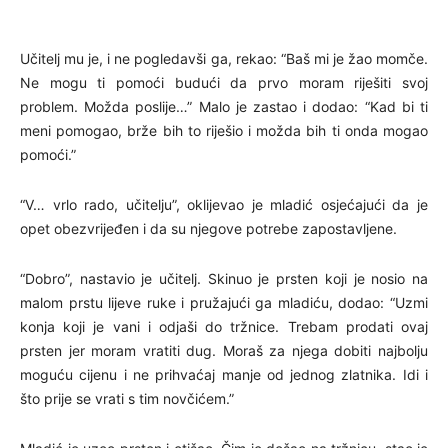
Učitelj mu je, i ne pogledavši ga, rekao: “Baš mi je žao momče.
Ne mogu ti pomoći budući da prvo moram riješiti svoj
problem. Možda poslije…” Malo je zastao i dodao: “Kad bi ti
meni pomogao, brže bih to riješio i možda bih ti onda mogao
pomoći.”
“V… vrlo rado, učitelju”, oklijevao je mladić osjećajući da je
opet obezvrijeđen i da su njegove potrebe zapostavljene.
“Dobro”, nastavio je učitelj. Skinuo je prsten koji je nosio na
malom prstu lijeve ruke i pružajući ga mladiću, dodao: “Uzmi
konja koji je vani i odjaši do tržnice. Trebam prodati ovaj
prsten jer moram vratiti dug. Moraš za njega dobiti najbolju
moguću cijenu i ne prihvaćaj manje od jednog zlatnika. Idi i
što prije se vrati s tim novčićem.”