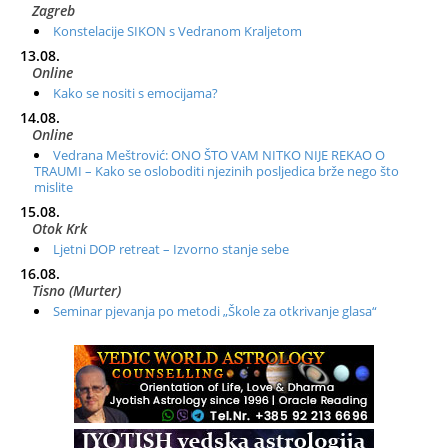
Zagreb
Konstelacije SIKON s Vedranom Kraljetom
13.08.
Online
Kako se nositi s emocijama?
14.08.
Online
Vedrana Meštrović: ONO ŠTO VAM NITKO NIJE REKAO O
TRAUMI – Kako se osloboditi njezinih posljedica brže nego što
mislite
15.08.
Otok Krk
Ljetni DOP retreat – Izvorno stanje sebe
16.08.
Tisno (Murter)
Seminar pjevanja po metodi „Škole za otkrivanje glasa“
20.08.
Online
Radionica: Pomagači iz drugih dimenzija Online – otvoreno za
sve
21.08.
Zagreb+Online