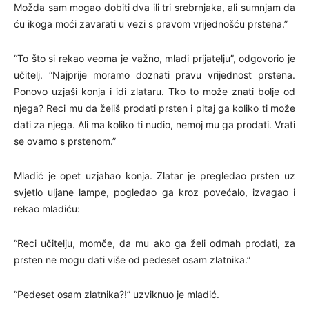
Možda sam mogao dobiti dva ili tri srebrnjaka, ali sumnjam da
ću ikoga moći zavarati u vezi s pravom vrijednošću prstena.”
“To što si rekao veoma je važno, mladi prijatelju”, odgovorio je
učitelj. “Najprije moramo doznati pravu vrijednost prstena.
Ponovo uzjaši konja i idi zlataru. Tko to može znati bolje od
njega? Reci mu da želiš prodati prsten i pitaj ga koliko ti može
dati za njega. Ali ma koliko ti nudio, nemoj mu ga prodati. Vrati
se ovamo s prstenom.”
Mladić je opet uzjahao konja. Zlatar je pregledao prsten uz
svjetlo uljane lampe, pogledao ga kroz povećalo, izvagao i
rekao mladiću:
“Reci učitelju, momče, da mu ako ga želi odmah prodati, za
prsten ne mogu dati više od pedeset osam zlatnika.”
“Pedeset osam zlatnika?!” uzviknuo je mladić.