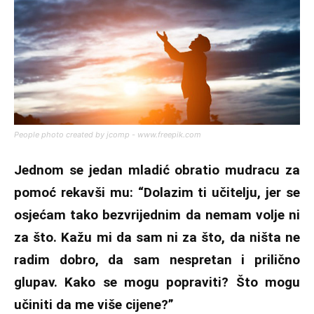
People photo created by jcomp - www.freepik.com
Jednom se jedan mladić obratio mudracu za
pomoć rekavši mu: “Dolazim ti učitelju, jer se
osjećam tako bezvrijednim da nemam volje ni
za što. Kažu mi da sam ni za što, da ništa ne
radim dobro, da sam nespretan i prilično
glupav. Kako se mogu popraviti? Što mogu
učiniti da me više cijene?”