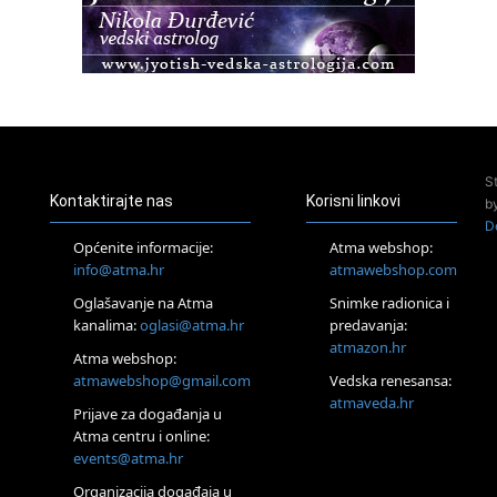
Osnovni ThetaHealing® tečaj, Zagreb i Online
22.08.
Pula
Access BARS®, otpusti stres
23.08.
Pula
Access Energetski Facelift®
24.08.
S
Zagreb
Kontaktirajte nas
Korisni linkovi
b
Pjesma srca / Zagreb
D
Online
Općenite informacije:
Atma webshop:
Tečaj Višeg Vodstva, razvijanja intuicije i Akaša zapisa
info@atma.hr
atmawebshop.com
26.08.
Oglašavanje na Atma
Snimke radionica i
Online
kanalima:
oglasi@atma.hr
predavanja:
Postanite Nositelj Vibracije Nove Zemlje
atmazon.hr
27.08.
Atma webshop:
Visoko
atmawebshop@gmail.com
Vedska renesansa:
Alemka Dauskardt – Jednodnevna radionica sistemskih
atmaveda.hr
Prijave za događanja u
konstelacija
Atma centru i online:
29.08.
events@atma.hr
Zagreb
HOD PO ŽERAVICI – Seminar koji mijenja tijelo, duh i um
Organizacija događaja u