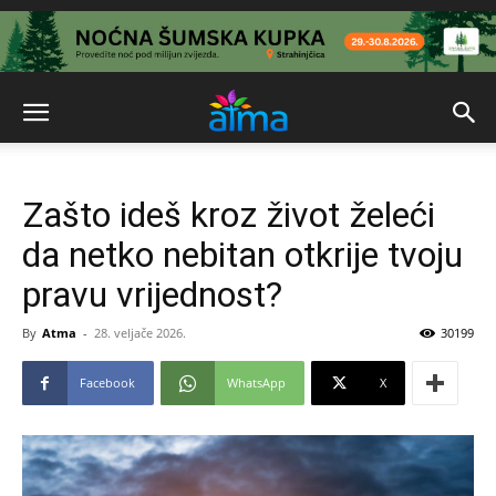
Zašto ideš kroz život želeći
da netko nebitan otkrije tvoju
pravu vrijednost?
By
Atma
-
28. veljače 2026.
30199
Facebook
WhatsApp
X