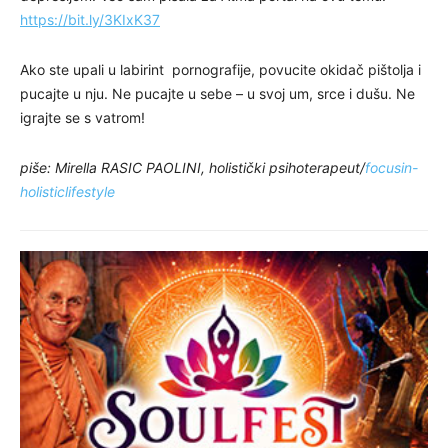
https://bit.ly/3KIxK37
Ako ste upali u labirint pornografije, povucite okidač pištolja i
pucajte u nju. Ne pucajte u sebe – u svoj um, srce i dušu. Ne
igrajte se s vatrom!
piše: Mirella RASIC PAOLINI, holistički psihoterapeut/
focusin-
holisticlifestyle