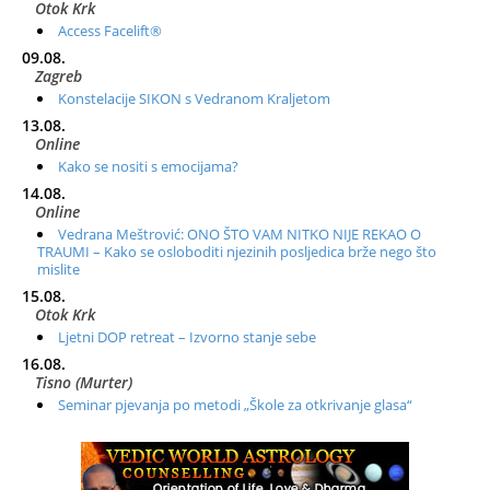
Otok Krk
Access Facelift®
09.08.
Zagreb
Konstelacije SIKON s Vedranom Kraljetom
13.08.
Online
Kako se nositi s emocijama?
14.08.
Online
Vedrana Meštrović: ONO ŠTO VAM NITKO NIJE REKAO O
TRAUMI – Kako se osloboditi njezinih posljedica brže nego što
mislite
15.08.
Otok Krk
Ljetni DOP retreat – Izvorno stanje sebe
16.08.
Tisno (Murter)
Seminar pjevanja po metodi „Škole za otkrivanje glasa“
20.08.
Online
Radionica: Pomagači iz drugih dimenzija Online – otvoreno za
sve