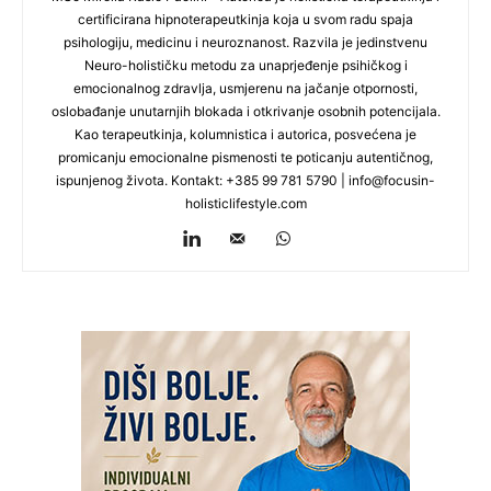
certificirana hipnoterapeutkinja koja u svom radu spaja
psihologiju, medicinu i neuroznanost. Razvila je jedinstvenu
Neuro-holističku metodu za unaprjeđenje psihičkog i
emocionalnog zdravlja, usmjerenu na jačanje otpornosti,
oslobađanje unutarnjih blokada i otkrivanje osobnih potencijala.
Kao terapeutkinja, kolumnistica i autorica, posvećena je
promicanju emocionalne pismenosti te poticanju autentičnog,
ispunjenog života. Kontakt: +385 99 781 5790 |
info@focusin-
holisticlifestyle.com