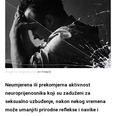
Image by rawpixel.com
on Freepik
Neumjerena ili prekomjerna aktivnost
neuroprijenosnika koji su zaduženi za
seksualno uzbuđenje, nakon nekog vremena
može umanjiti prirodne reflekse i navike i