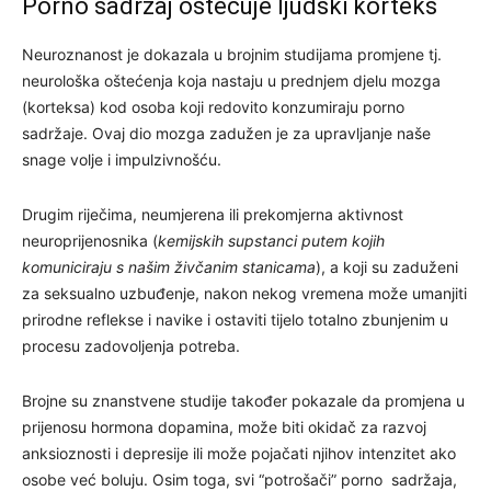
Porno sadržaj oštećuje ljudski korteks
Neuroznanost je dokazala u brojnim studijama promjene tj.
neurološka oštećenja koja nastaju u prednjem djelu mozga
(korteksa) kod osoba koji redovito konzumiraju porno
sadržaje. Ovaj dio mozga zadužen je za upravljanje naše
snage volje i impulzivnošću.
Drugim riječima, neumjerena ili prekomjerna aktivnost
neuroprijenosnika (
kemijskih supstanci putem kojih
komuniciraju s našim živčanim stanicama
), a koji su zaduženi
za seksualno uzbuđenje, nakon nekog vremena može umanjiti
prirodne reflekse i navike i ostaviti tijelo totalno zbunjenim u
procesu zadovoljenja potreba.
Brojne su znanstvene studije također pokazale da promjena u
prijenosu hormona dopamina, može biti okidač za razvoj
anksioznosti i depresije ili može pojačati njihov intenzitet ako
osobe već boluju. Osim toga, svi “potrošači” porno sadržaja,