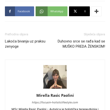
Facebook
WhatsApp
X
Prethodna objava
Slijedeća objava
Lakoća bivanja uz praksu
Duhovno srce se rađa kad se
zenyoge
MUŠKO PREDA ŽENSKOM!
Mirella Rasic Paolini
https://focusin-holisticlifestyle.com
MSc Mirella Rasic Paolini - Autorica je holistička terapeutkinja i