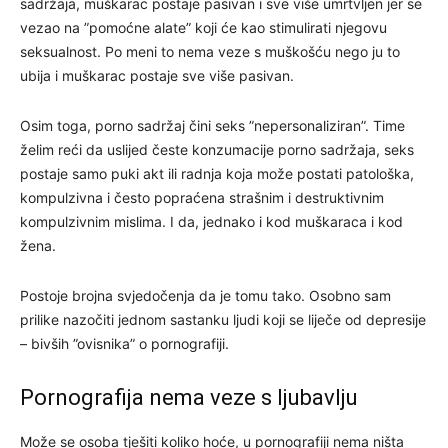
sadržaja, muškarac postaje pasivan i sve više umrtvljen jer se
vezao na ”pomoćne alate” koji će kao stimulirati njegovu
seksualnost. Po meni to nema veze s muškošću nego ju to
ubija i muškarac postaje sve više pasivan.
Osim toga, porno sadržaj čini seks ”nepersonaliziran”. Time
želim reći da uslijed česte konzumacije porno sadržaja, seks
postaje samo puki akt ili radnja koja može postati patološka,
kompulzivna i često popraćena strašnim i destruktivnim
kompulzivnim mislima. I da, jednako i kod muškaraca i kod
žena.
Postoje brojna svjedočenja da je tomu tako. Osobno sam
prilike nazočiti jednom sastanku ljudi koji se liječe od depresije
– bivših ”ovisnika” o pornografiji.
Pornografija nema veze s ljubavlju
Može se osoba tješiti koliko hoće, u pornografiji nema ništa