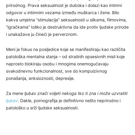
prirodnog. Prava seksualnost je duboka i dolazi kao intimni
odgovor u intimnim vezama između muškarca i žene. Bilo
kakva umjetna “stimulacija” seksualnosti u slikama, filmovima,
“igračkama” toliko je destruktivna da ide protiv ljudske prirode
i unakažava ju čineći je perverznom.
Meni je fokus na posljedice koje se manifestiraju kao različita
patološka mentalna stanja – od strašnih opsesivnih misli koje
naprosto blokiraju osobu i mnogima onemogućavaju
svakodnevnu funkcionalnost, sve do kompulzivnog
ponašanja, anksioznosti, depresije.
Za mene
ljubav znači voljeti nekoga tko ti zna i može uzvratiti
ljubav
. Dakle, pornografija je definitivno nešto neprirodno i
patološko u srži ljudske seksualnosti.