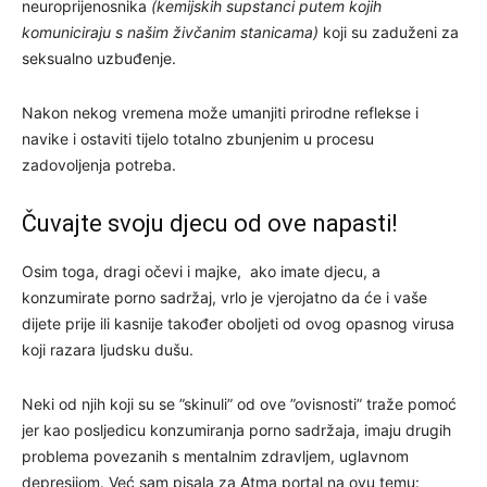
neuroprijenosnika
(kemijskih supstanci putem kojih
komuniciraju s našim živčanim stanicama)
koji su zaduženi za
seksualno uzbuđenje.
Nakon nekog vremena može umanjiti prirodne reflekse i
navike i ostaviti tijelo totalno zbunjenim u procesu
zadovoljenja potreba.
Čuvajte svoju djecu od ove napasti!
Osim toga, dragi očevi i majke, ako imate djecu, a
konzumirate porno sadržaj, vrlo je vjerojatno da će i vaše
dijete prije ili kasnije također oboljeti od ovog opasnog virusa
koji razara ljudsku dušu.
Neki od njih koji su se ”skinuli” od ove ”ovisnosti” traže pomoć
jer kao posljedicu konzumiranja porno sadržaja, imaju drugih
problema povezanih s mentalnim zdravljem, uglavnom
depresijom. Već sam pisala za Atma portal na ovu temu: