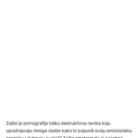
Zašto je pornografija toliko destruktivna navika koju
upražnjavaju mnoge osobe kako bi popunili svoju emocionalnu
prazninu i duhovnu pustoš? Zašto smatram da je posebno