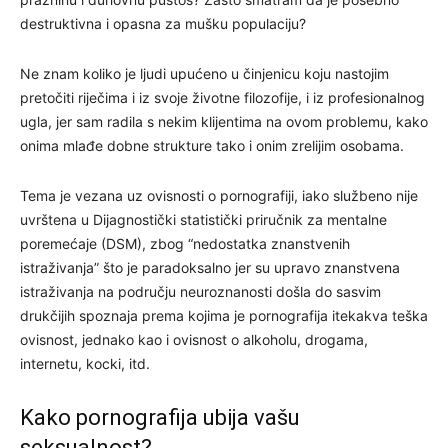
destruktivna i opasna za mušku populaciju?
Ne znam koliko je ljudi upućeno u činjenicu koju nastojim
pretočiti riječima i iz svoje životne filozofije, i iz profesionalnog
ugla, jer sam radila s nekim klijentima na ovom problemu, kako
onima mlađe dobne strukture tako i onim zrelijim osobama.
Tema je vezana uz ovisnosti o pornografiji, iako službeno nije
uvrštena u Dijagnostički statistički priručnik za mentalne
poremećaje (DSM), zbog “nedostatka znanstvenih
istraživanja” što je paradoksalno jer su upravo znanstvena
istraživanja na području neuroznanosti došla do sasvim
drukčijih spoznaja prema kojima je pornografija itekakva teška
ovisnost, jednako kao i ovisnost o alkoholu, drogama,
internetu, kocki, itd.
Kako pornografija ubija vašu
seksualnost?