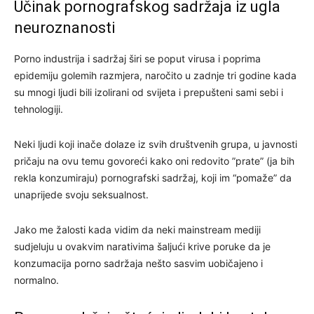
Učinak pornografskog sadržaja iz ugla
neuroznanosti
Porno industrija i sadržaj širi se poput virusa i poprima
epidemiju golemih razmjera, naročito u zadnje tri godine kada
su mnogi ljudi bili izolirani od svijeta i prepušteni sami sebi i
tehnologiji.
Neki ljudi koji inače dolaze iz svih društvenih grupa, u javnosti
pričaju na ovu temu govoreći kako oni redovito ”prate” (ja bih
rekla konzumiraju) pornografski sadržaj, koji im “pomaže” da
unaprijede svoju seksualnost.
Jako me žalosti kada vidim da neki mainstream mediji
sudjeluju u ovakvim narativima šaljući krive poruke da je
konzumacija porno sadržaja nešto sasvim uobičajeno i
normalno.