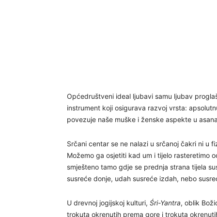
Općedruštveni ideal ljubavi samu ljubav proglaš
instrument koji osigurava razvoj vrsta: apsolutn
povezuje naše muške i ženske aspekte u asanam
Srčani centar se ne nalazi u srčanoj čakri ni u f
Možemo ga osjetiti kad um i tijelo rasteretimo 
smješteno tamo gdje se prednja strana tijela su
susreće donje, udah susreće izdah, nebo susreće
U drevnoj jogijskoj kulturi,
Śri-Yantra
, oblik Boži
trokuta okrenutih prema gore i trokuta okrenutih