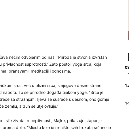
ava nečim odvojenim od nas. “Priroda je stvorila izvrstan
u privlačnost suprotnosti.” Zato postoji yoga srca, koja
09
a, pranayami, meditaciji i odnosima.
13
izičkom srcu, već u blizini srca, s njegove desne strane.
od napora. To se prirodno događa tijekom yoge. “Srce je
sreće sa stražnjom, lijeva se susreće s desnom, ono gornje
14
 zemlju, a duh se utjelovljuje.”
ce, sile života, receptivnosti, Majke, prikazuje stapanje
 prema dolje. “Mjesto koje je sjecište svih trokuta srčano je