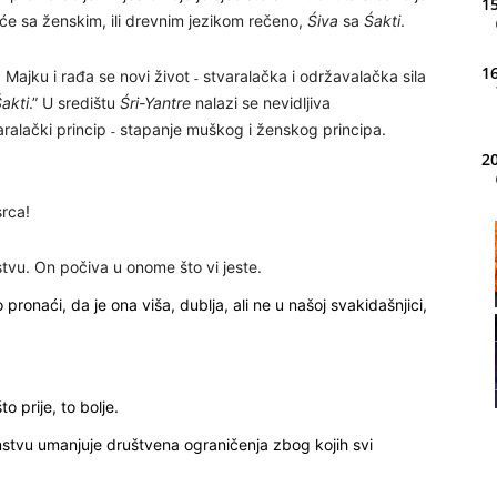
15
će sa ženskim, ili drevnim jezikom rečeno,
Śiva
sa
Śakti
.
16
a Majku i rađa se novi život ˗ stvaralačka i održavalačka sila
akti
.” U središtu
Śri-Yantre
nalazi se nevidljiva
varalački princip ˗ stapanje muškog i ženskog principa.
20
rca!
21
ustvu. On počiva u onome što vi jeste.
 pronaći, da je ona viša, dublja, ali ne u našoj svakidašnjici,
22
 prije, to bolje.
anstvu umanjuje društvena ograničenja zbog kojih svi
23