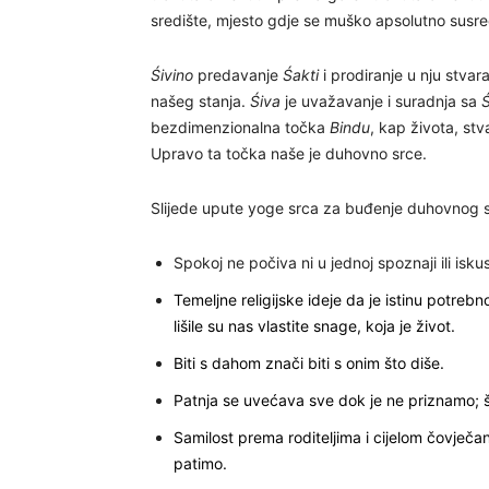
središte, mjesto gdje se muško apsolutno susre
Śivino
predavanje
Śakti
i prodiranje u nju stvar
našeg stanja.
Śiva
je uvažavanje i suradnja sa
Ś
bezdimenzionalna točka
Bindu
, kap života, st
Upravo ta točka naše je duhovno srce.
Slijede upute yoge srca za buđenje duhovnog s
Spokoj ne počiva ni u jednoj spoznaji ili isk
Temeljne religijske ideje da je istinu potrebno
lišile su nas vlastite snage, koja je život.
Biti s dahom znači biti s onim što diše.
Patnja se uvećava sve dok je ne priznamo; što
Samilost prema roditeljima i cijelom čovječ
patimo.