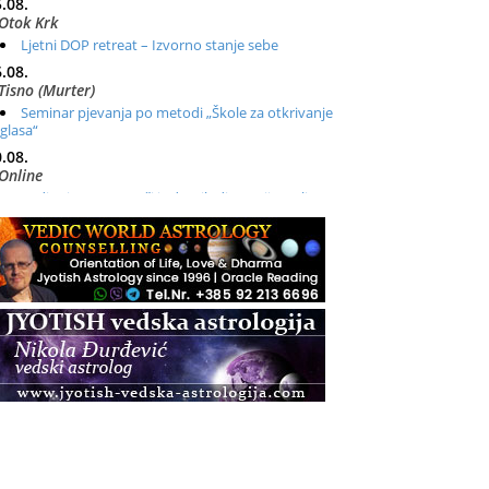
.08.
Otok Krk
Ljetni DOP retreat – Izvorno stanje sebe
.08.
Tisno (Murter)
Seminar pjevanja po metodi „Škole za otkrivanje
glasa“
.08.
Online
Radionica: Pomagači iz drugih dimenzija Online –
otvoreno za sve
.08.
Zagreb+Online
Osnovni ThetaHealing® tečaj, Zagreb i Online
.08.
Zagreb
Osnovna radionica za izscjeljivanje pranom (Basic
Pranic Healing course)
Pula
Access BARS®, otpusti stres
.08.
Pula
Access Energetski Facelift®