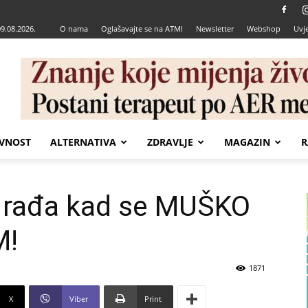
09.08.2026.
O nama
Oglašavajte se na ATMI
Newsletter
Webshop
Uvje
VNOST
ALTERNATIVA
ZDRAVLJE
MAGAZIN
R
 rađa kad se MUŠKO
M!
1871
X
Viber
Print