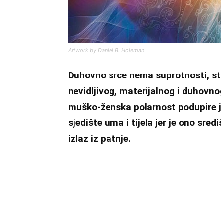
Artwork by Daniel B. Holeman
Duhovno srce nema suprotnosti, sto
nevidljivog, materijalnog i duhovno
muško-ženska polarnost podupire jed
sjedište uma i tijela jer je ono sre
izlaz iz patnje.