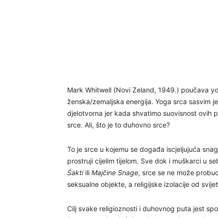
Mark Whitwell (Novi Zeland, 1949.) poučava yog
ženska/zemaljska energija. Yoga srca sasvim je 
djelotvorna jer kada shvatimo suovisnost ovih 
srce. Ali, što je to duhovno srce?
To je srce u kojemu se događa iscjeljujuća snaga
prostruji cijelim tijelom. Sve dok i muškarci u 
Śakti
ili
Majčine Snage
, srce se ne može probud
seksualne objekte, a religijske izolacije od svije
Cilj svake religioznosti i duhovnog puta jest s