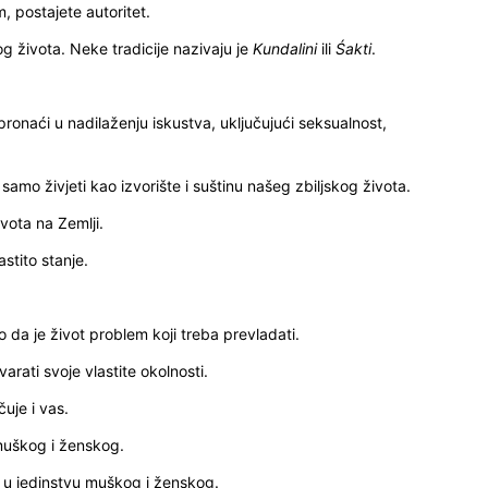
, postajete autoritet.
24
og života. Neke tradicije nazivaju je
Kundalini
ili
Śakti
.
 pronaći u nadilaženju iskustva, uključujući seksualnost,
25
mo živjeti kao izvorište i suštinu našeg zbiljskog života.
ivota na Zemlji.
26
astito stanje.
27
da je život problem koji treba prevladati.
varati svoje vlastite okolnosti.
28
uje i vas.
muškog i ženskog.
29
u u jedinstvu muškog i ženskog.