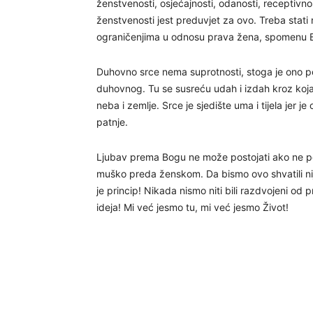
ženstvenosti, osjećajnosti, odanosti, receptiv
ženstvenosti jest preduvjet za ovo. Treba stati 
ograničenjima u odnosu prava žena, spomenu
Duhovno srce nema suprotnosti, stoga je ono port
duhovnog. Tu se susreću udah i izdah kroz koja
neba i zemlje. Srce je sjedište uma i tijela jer j
patnje.
Ljubav prema Bogu ne može postojati ako ne pos
muško preda ženskom. Da bismo ovo shvatili ni
je princip! Nikada nismo niti bili razdvojeni od p
ideja! Mi već jesmo tu, mi već jesmo Život!