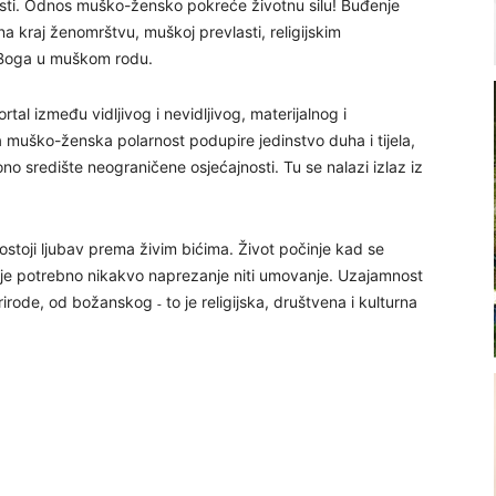
nosti. Odnos muško-žensko pokreće životnu silu! Buđenje
na kraj ženomrštvu, muškoj prevlasti, religijskim
 Boga u muškom rodu.
al između vidljivog i nevidljivog, materijalnog i
 muško-ženska polarnost podupire jedinstvo duha i tijela,
e ono središte neograničene osjećajnosti. Tu se nalazi izlaz iz
toji ljubav prema živim bićima. Život počinje kad se
je potrebno nikakvo naprezanje niti umovanje. Uzajamnost
rirode, od božanskog ˗ to je religijska, društvena i kulturna