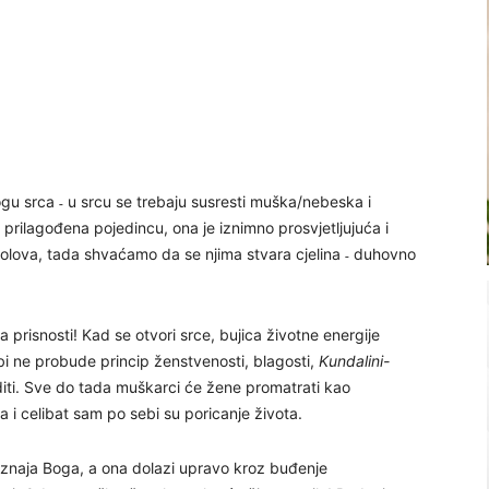
u srca ˗ u srcu se trebaju susresti muška/nebeska i
prilagođena pojedincu, ona je iznimno prosvjetljujuća i
polova, tada shvaćamo da se njima stvara cjelina ˗ duhovno
 prisnosti! Kad se otvori srce, bujica životne energije
sebi ne probude princip ženstvenosti, blagosti,
Kundalini-
iti. Sve do tada muškarci će žene promatrati kao
ta i celibat sam po sebi su poricanje života.
poznaja Boga, a ona dolazi upravo kroz buđenje