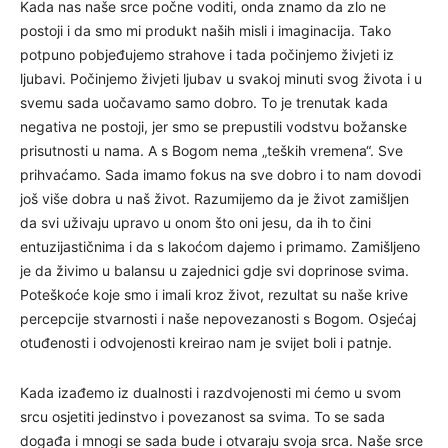
Kada nas naše srce počne voditi, onda znamo da zlo ne
postoji i da smo mi produkt naših misli i imaginacija. Tako
potpuno pobjeđujemo strahove i tada počinjemo živjeti iz
ljubavi. Počinjemo živjeti ljubav u svakoj minuti svog života i u
svemu sada uočavamo samo dobro. To je trenutak kada
negativa ne postoji, jer smo se prepustili vodstvu božanske
prisutnosti u nama. A s Bogom nema „teških vremena“. Sve
prihvaćamo. Sada imamo fokus na sve dobro i to nam dovodi
još više dobra u naš život. Razumijemo da je život zamišljen
da svi uživaju upravo u onom što oni jesu, da ih to čini
entuzijastičnima i da s lakoćom dajemo i primamo. Zamišljeno
je da živimo u balansu u zajednici gdje svi doprinose svima.
Poteškoće koje smo i imali kroz život, rezultat su naše krive
percepcije stvarnosti i naše nepovezanosti s Bogom. Osjećaj
otuđenosti i odvojenosti kreirao nam je svijet boli i patnje.
Kada izađemo iz dualnosti i razdvojenosti mi ćemo u svom
srcu osjetiti jedinstvo i povezanost sa svima. To se sada
događa i mnogi se sada bude i otvaraju svoja srca. Naše srce