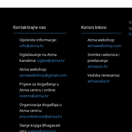
23.08.
Pula
Access Energetski Facelift®
24.08.
S
Zagreb
Kontaktirajte nas
Korisni linkovi
b
Pjesma srca / Zagreb
D
Online
Općenite informacije:
Atma webshop:
Tečaj Višeg Vodstva, razvijanja intuicije i Akaša zapisa
info@atma.hr
atmawebshop.com
26.08.
Oglašavanje na Atma
Snimke radionica i
Online
kanalima:
oglasi@atma.hr
predavanja:
Postanite Nositelj Vibracije Nove Zemlje
atmazon.hr
27.08.
Atma webshop:
Visoko
atmawebshop@gmail.com
Vedska renesansa:
Alemka Dauskardt – Jednodnevna radionica sistemskih
atmaveda.hr
Prijave za događanja u
konstelacija
Atma centru i online:
29.08.
events@atma.hr
Zagreb
HOD PO ŽERAVICI – Seminar koji mijenja tijelo, duh i um
Organizacija događaja u
SoulFest – Festival glazbe, mudrosti i zajedništva
Atma centru:
30.08.
ena.milinković@atma.hr
Zagreb
Slanje knjiga Bhagavad-
Access BARS® edukacija otpusti stres
gita:
paketi@atma.hr