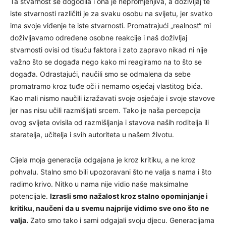
Ta stvarnost se dogodila i ona je nepromjenjiva, a doživljaj te
iste stvarnosti različiti je za svaku osobu na svijetu, jer svatko
ima svoje viđenje te iste stvarnosti. Promatrajući „realnost“ mi
doživljavamo određene osobne reakcije i naš doživljaj
stvarnosti ovisi od tisuću faktora i zato zapravo nikad ni nije
važno što se događa nego kako mi reagiramo na to što se
događa. Odrastajući, naučili smo se odmalena da sebe
promatramo kroz tuđe oči i nemamo osjećaj vlastitog bića.
Kao mali nismo naučili izražavati svoje osjećaje i svoje stavove
jer nas nisu učili razmišljati srcem. Tako je naša percepcija
ovog svijeta ovisila od razmišljanja i stavova naših roditelja ili
staratelja, učitelja i svih autoriteta u našem životu.
Cijela moja generacija odgajana je kroz kritiku, a ne kroz
pohvalu. Stalno smo bili upozoravani što ne valja s nama i što
radimo krivo. Nitko u nama nije vidio naše maksimalne
potencijale.
Izrasli smo nažalost kroz stalno opominjanje i
kritiku, naučeni da u svemu najprije vidimo sve ono što ne
valja.
Zato smo tako i sami odgajali svoju djecu. Generacijama