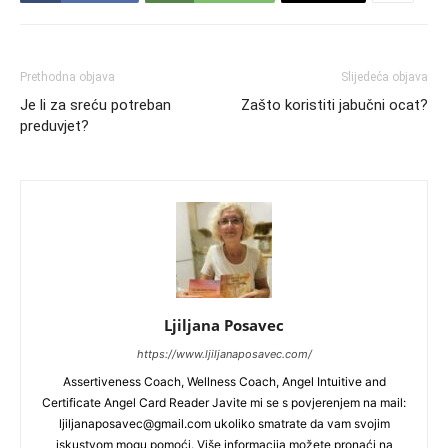
Prethodna objava
Slijedeća objava
Je li za sreću potreban
Zašto koristiti jabučni ocat?
preduvjet?
Ljiljana Posavec
https://www.ljiljanaposavec.com/
Assertiveness Coach, Wellness Coach, Angel Intuitive and
Certificate Angel Card Reader Javite mi se s povjerenjem na mail:
ljiljanaposavec@gmail.com
ukoliko smatrate da vam svojim
iskustvom mogu pomoći. Više informacija možete pronaći na