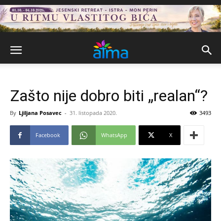
Zašto nije dobro biti „realan“?
By
Ljiljana Posavec
-
31. listopada 2020.
3493
Facebook
WhatsApp
X