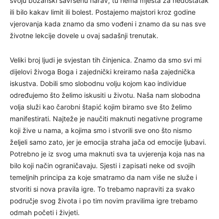
svoju božanski savršenu narav, tu nema mjesta za nedostatak
ili bilo kakav limit ili bolest. Postajemo majstori kroz godine
vjerovanja kada znamo da smo vođeni i znamo da su nas sve
životne lekcije dovele u ovaj sadašnji trenutak.
Veliki broj ljudi je svjestan tih činjenica. Znamo da smo svi mi
dijelovi živoga Boga i zajednički kreiramo naša zajednička
iskustva. Dobili smo slobodnu volju kojom kao individue
određujemo što želimo iskusiti u životu. Naša nam slobodna
volja služi kao čarobni štapić kojim biramo sve što želimo
manifestirati. Najteže je naučiti maknuti negativne programe
koji žive u nama, a kojima smo i stvorili sve ono što nismo
željeli samo zato, jer je emocija straha jača od emocije ljubavi.
Potrebno je iz svog uma maknuti sva ta uvjerenja koja nas na
bilo koji način ograničavaju. Sjesti i zapisati neke od svojih
temeljnih principa za koje smatramo da nam više ne služe i
stvoriti si nova pravila igre. To trebamo napraviti za svako
područje svog života i po tim novim pravilima igre trebamo
odmah početi i živjeti.