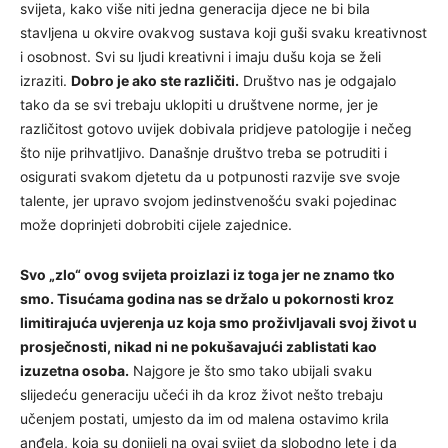
svijeta, kako više niti jedna generacija djece ne bi bila
stavljena u okvire ovakvog sustava koji guši svaku kreativnost
i osobnost. Svi su ljudi kreativni i imaju dušu koja se želi
izraziti.
Dobro je ako ste različiti.
Društvo nas je odgajalo
tako da se svi trebaju uklopiti u društvene norme, jer je
različitost gotovo uvijek dobivala pridjeve patologije i nečeg
što nije prihvatljivo. Današnje društvo treba se potruditi i
osigurati svakom djetetu da u potpunosti razvije sve svoje
talente, jer upravo svojom jedinstvenošću svaki pojedinac
može doprinjeti dobrobiti cijele zajednice.
Svo „zlo“ ovog svijeta proizlazi iz toga jer ne znamo tko
smo. Tisućama godina nas se držalo u pokornosti kroz
limitirajuća uvjerenja uz koja smo proživljavali svoj život u
prosječnosti, nikad ni ne pokušavajući zablistati kao
izuzetna osoba.
Najgore je što smo tako ubijali svaku
slijedeću generaciju učeći ih da kroz život nešto trebaju
učenjem postati, umjesto da im od malena ostavimo krila
anđela, koja su donijeli na ovaj svijet da slobodno lete i da