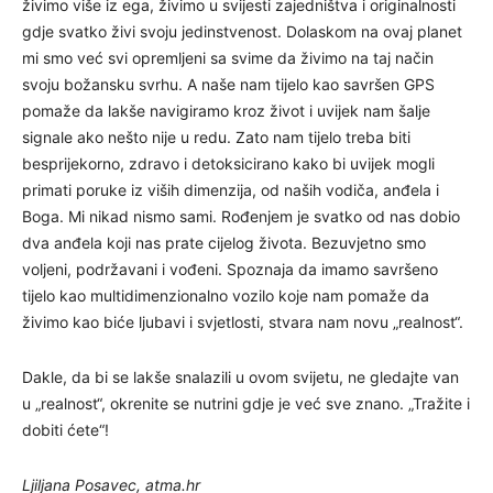
živimo više iz ega, živimo u svijesti zajedništva i originalnosti
gdje svatko živi svoju jedinstvenost. Dolaskom na ovaj planet
mi smo već svi opremljeni sa svime da živimo na taj način
svoju božansku svrhu. A naše nam tijelo kao savršen GPS
pomaže da lakše navigiramo kroz život i uvijek nam šalje
signale ako nešto nije u redu. Zato nam tijelo treba biti
besprijekorno, zdravo i detoksicirano kako bi uvijek mogli
primati poruke iz viših dimenzija, od naših vodiča, anđela i
Boga. Mi nikad nismo sami. Rođenjem je svatko od nas dobio
dva anđela koji nas prate cijelog života. Bezuvjetno smo
voljeni, podržavani i vođeni. Spoznaja da imamo savršeno
tijelo kao multidimenzionalno vozilo koje nam pomaže da
živimo kao biće ljubavi i svjetlosti, stvara nam novu „realnost“.
Dakle, da bi se lakše snalazili u ovom svijetu, ne gledajte van
u „realnost“, okrenite se nutrini gdje je već sve znano. „Tražite i
dobiti ćete“!
Ljiljana Posavec, atma.hr