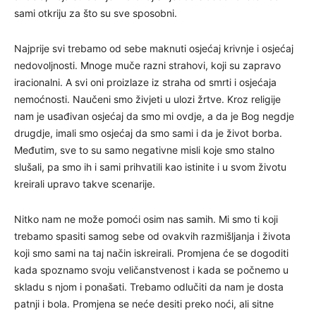
sami otkriju za što su sve sposobni.
Najprije svi trebamo od sebe maknuti osjećaj krivnje i osjećaj
nedovoljnosti. Mnoge muče razni strahovi, koji su zapravo
iracionalni. A svi oni proizlaze iz straha od smrti i osjećaja
nemoćnosti. Naučeni smo živjeti u ulozi žrtve. Kroz religije
nam je usađivan osjećaj da smo mi ovdje, a da je Bog negdje
drugdje, imali smo osjećaj da smo sami i da je život borba.
Međutim, sve to su samo negativne misli koje smo stalno
slušali, pa smo ih i sami prihvatili kao istinite i u svom životu
kreirali upravo takve scenarije.
Nitko nam ne može pomoći osim nas samih. Mi smo ti koji
trebamo spasiti samog sebe od ovakvih razmišljanja i života
koji smo sami na taj način iskreirali. Promjena će se dogoditi
kada spoznamo svoju veličanstvenost i kada se počnemo u
skladu s njom i ponašati. Trebamo odlučiti da nam je dosta
patnji i bola. Promjena se neće desiti preko noći, ali sitne