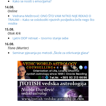
Kako se nositi s emocijama?
14.08.
Online
Vedrana Meštrović: ONO ŠTO VAM NITKO NIJE REKAO O
TRAUMI – Kako se osloboditi njezinih posljedica brže nego što
mislite
15.08.
Otok Krk
Ljetni DOP retreat – Izvorno stanje sebe
16.08.
Tisno (Murter)
Seminar pjevanja po metodi „Škole za otkrivanje glasa“
20.08.
Online
Radionica: Pomagači iz drugih dimenzija Online – otvoreno za
sve
21.08.
Zagreb+Online
Osnovni ThetaHealing® tečaj, Zagreb i Online
22.08.
Pula
Access BARS®, otpusti stres