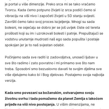
je portal u više dimenzije. Preko srca mi se tako vraćamo
Tvorcu. Kada ćemo potpuno živjeti iz srca podići ćemo si
vibraciju na viši nivo i započeti živjeti u 5D stanju svijesti.
Završiti ćemo tako svoj proces iscjeljenja. Mnogi su sada
bolesni, ne osjećaju se dobro jer se još uvijek čiste od tereta
prošlosti koji su im i uzrokovali bolesti i patnje. Prepuštajući se
vodstvu unutarnje mudrosti naš ego sada popušta i postaje
spokojan jer je to naš svjestan odabir.
Počinjemo sada sve raditi iz zadovoljstva, unoseći ljubav u
sve što radimo i zato povratno i mi primamo sve što nam
treba. Sposobni smo bezuslovno davati te svojim djelima sve
više djelujemo kako bi i Bog djelovao. Postajemo svoja najbolja
verzija.
Kada smo povezani sa božanskim, ostvarujemo svoju
životnu svrhu i tada pomažemo da planet Zemlja s lakoćom
prijeđe na viši nivo postojanja.
U višim dimenzijama, ne