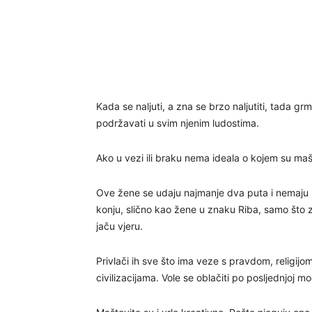
Kada se naljuti, a zna se brzo naljutiti, tada grmi
podržavati u svim njenim ludostima.
Ako u vezi ili braku nema ideala o kojem su maš
Ove žene se udaju najmanje dva puta i nemaju p
konju, slično kao žene u znaku Riba, samo što za 
jaču vjeru.
Privlači ih sve što ima veze s pravdom, religij
civilizacijama. Vole se oblačiti po posljednjoj mod