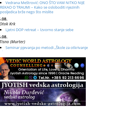
Vedrana Meštrović: ONO ŠTO VAM NITKO NIJE
REKAO O TRAUMI – Kako se osloboditi njezinih
posljedica brže nego što mislite
.08.
Otok Krk
Ljetni DOP retreat – Izvorno stanje sebe
.08.
Tisno (Murter)
Seminar pjevanja po metodi „Škole za otkrivanje
glasa“
.08.
Online
Radionica: Pomagači iz drugih dimenzija Online –
otvoreno za sve
.08.
Zagreb+Online
Osnovni ThetaHealing® tečaj, Zagreb i Online
.08.
Pula
Access BARS®, otpusti stres
.08.
Pula
Access Energetski Facelift®