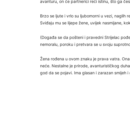
avanturu, on će partnerici reći istinu, što ga 
Brzo se ljute i vrlo su ljubomorni u vezi, naglih 
Sviđaju mu se lijepe žene, uvijek nasmijane, ko
(Događa se da pošteni i pravedni Strijelac pođ
nemoralu, poroku i pretvara se u svoju suprotno
Žena rođena u ovom znaku je prava vatra. Ona n
neće. Nestalne je prirode, avanturističkog duha
god da se pojavi. Ima glasan i zarazan smijeh i