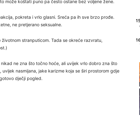
često može koštati puno pa često ostane bez voljene žene.
reakcija, pokreta i vrlo glasni. Sreća pa ih sve brzo prođe.
15
ketne, ne pretjerano seksualne.
16
e životnom stranputicom. Tada se okreće razvratu,
st.)
ikad ne zna što točno hoće, ali uvijek vrlo dobro zna što
20
, uvijek nasmijana, jake karizme koja se širi prostorom gdje
 gotovo dječji pogled.
21
22
23