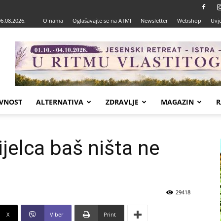
06.08.2026.
O nama
Oglašavajte se na ATMI
Newsletter
Webshop
Uvje
VNOST
ALTERNATIVA
ZDRAVLJE
MAGAZIN
R
jelca baš ništa ne
29418
X
Viber
Print