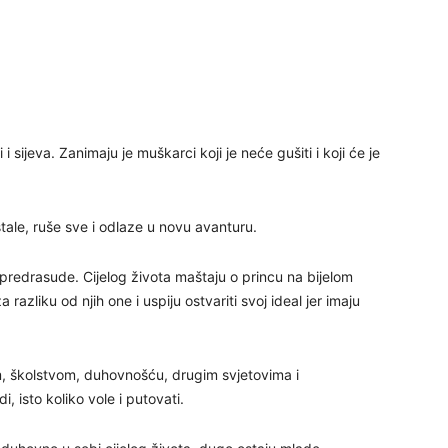
24
26
 i sijeva. Zanimaju je muškarci koji je neće gušiti i koji će je
27
tale, ruše sve i odlaze u novu avanturu.
redrasude. Cijelog života maštaju o princu na bijelom
29
razliku od njih one i uspiju ostvariti svoj ideal jer imaju
om, školstvom, duhovnošću, drugim svjetovima i
30
i, isto koliko vole i putovati.
31