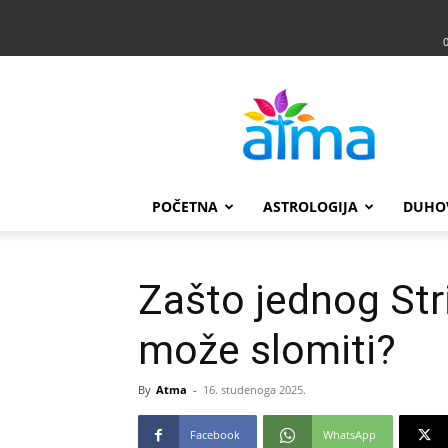
Atma
POČETNA
ASTROLOGIJA
DUHO
Zašto jednog Stri
može slomiti?
By
Atma
-
16. studenoga 2025.
Facebook
WhatsApp