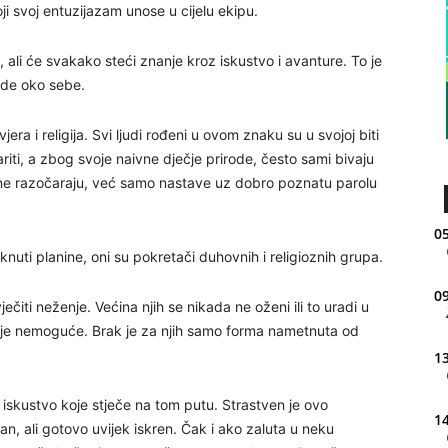
oji svoj entuzijazam unose u cijelu ekipu.
 ali će svakako steći znanje kroz iskustvo i avanture. To je
ljude oko sebe.
era i religija. Svi ljudi rođeni u ovom znaku su u svojoj biti
riti, a zbog svoje naivne dječje prirode, često sami bivaju
 ne razočaraju, već samo nastave uz dobro poznatu parolu
05
ti planine, oni su pokretači duhovnih i religioznih grupa.
09
iti neženje. Većina njih se nikada ne oženi ili to uradi u
je nemoguće. Brak je za njih samo forma nametnuta od
13
je iskustvo koje stječe na tom putu. Strastven je ovo
14
an, ali gotovo uvijek iskren. Čak i ako zaluta u neku