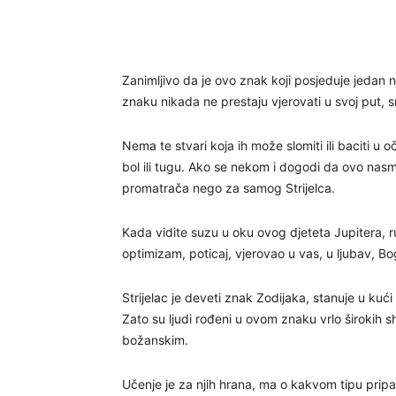
Zanimljivo da je ovo znak koji posjeduje jedan 
znaku nikada ne prestaju vjerovati u svoj put, sno
Nema te stvari koja ih može slomiti ili baciti u o
bol ili tugu. Ako se nekom i dogodi da ovo nasmij
promatrača nego za samog Strijelca.
Kada vidite suzu u oku ovog djeteta Jupitera, ruš
optimizam, poticaj, vjerovao u vas, u ljubav, Bo
Strijelac je deveti znak Zodijaka, stanuje u kući f
Zato su ljudi rođeni u ovom znaku vrlo širokih sh
božanskim.
Učenje je za njih hrana, ma o kakvom tipu pripadn