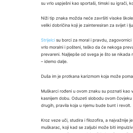
su vrlo uspješni kao sportaši, timski su igrači, k
Niži tip znaka možda neće završiti visoke škole,
veliki dobričina koji je zainteresiran za svijet i 
Strijelci
su borci za moral i pravdu, zagovornici vj
vrlo moralni i pošteni, teško da će nekoga preva
prevareni. Najljepše od svega je što se nikada
– idemo dalje.
Duša im je protkana karizmom koja može pomaknu
Muškarci rođeni u ovom znaku su poznati kao vječ
kasnijem dobu. Oduzeti slobodu ovom čovjeku 
drugih, pravila koja u njemu bude bunt i revolt.
Kroz veze uči, studira i filozofira, a najvažnije 
muškarac, koji kad se zaljubi može biti impulziv