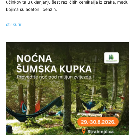
učinkovita u uklanjanju šest različitih kemikalija iz zraka, među
kojima su aceton i benzin.
stil.kurir