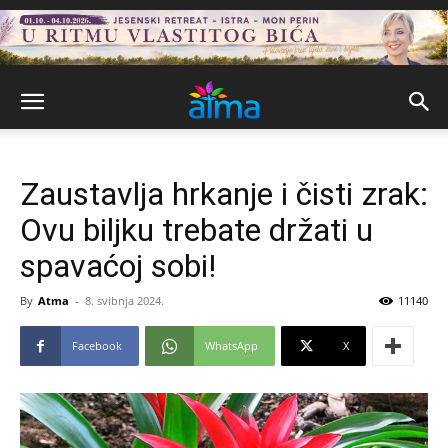
Zaustavlja hrkanje i čisti zrak:
Ovu biljku trebate držati u
spavaćoj sobi!
By
Atma
-
8. svibnja 2024.
11140
Facebook
WhatsApp
X