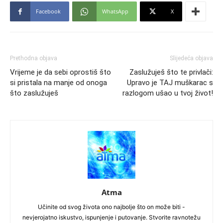
Facebook
WhatsApp
X
Prethodna objava
Slijedeća objava
Vrijeme je da sebi oprostiš što
Zaslužuješ što te privlači:
si pristala na manje od onoga
Upravo je TAJ muškarac s
što zaslužuješ
razlogom ušao u tvoj život!
Atma
Učinite od svog života ono najbolje što on može biti -
nevjerojatno iskustvo, ispunjenje i putovanje. Stvorite ravnotežu