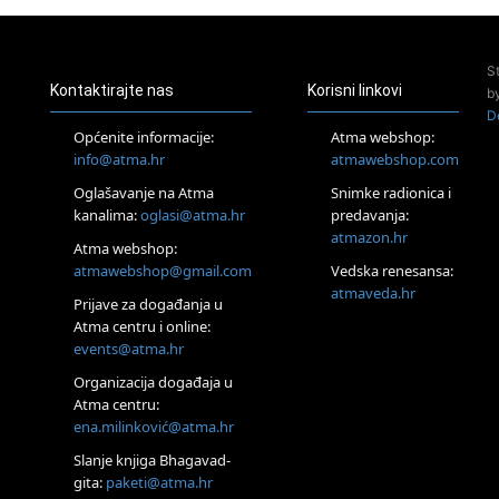
Pula
Access Energetski Facelift®
24.08.
S
Zagreb
Kontaktirajte nas
Korisni linkovi
b
Pjesma srca / Zagreb
D
Online
Općenite informacije:
Atma webshop:
Tečaj Višeg Vodstva, razvijanja intuicije i Akaša zapisa
info@atma.hr
atmawebshop.com
26.08.
Oglašavanje na Atma
Snimke radionica i
Online
kanalima:
oglasi@atma.hr
predavanja:
Postanite Nositelj Vibracije Nove Zemlje
atmazon.hr
27.08.
Atma webshop:
Visoko
atmawebshop@gmail.com
Vedska renesansa:
Alemka Dauskardt – Jednodnevna radionica sistemskih
atmaveda.hr
Prijave za događanja u
konstelacija
Atma centru i online:
29.08.
events@atma.hr
Zagreb
HOD PO ŽERAVICI – Seminar koji mijenja tijelo, duh i um
Organizacija događaja u
SoulFest – Festival glazbe, mudrosti i zajedništva
Atma centru:
30.08.
ena.milinković@atma.hr
Zagreb
Slanje knjiga Bhagavad-
Access BARS® edukacija otpusti stres
gita:
paketi@atma.hr
31.08.