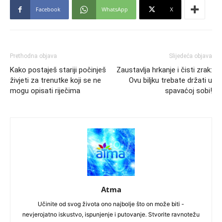
Facebook
WhatsApp
X
Prethodna objava
Slijedeća objava
Kako postaješ stariji počinješ
Zaustavlja hrkanje i čisti zrak:
živjeti za trenutke koji se ne
Ovu biljku trebate držati u
mogu opisati riječima
spavaćoj sobi!
Atma
Učinite od svog života ono najbolje što on može biti -
nevjerojatno iskustvo, ispunjenje i putovanje. Stvorite ravnotežu