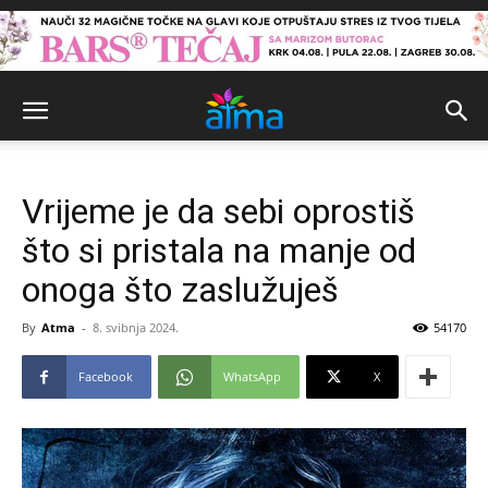
Vrijeme je da sebi oprostiš
što si pristala na manje od
onoga što zaslužuješ
By
Atma
-
8. svibnja 2024.
54170
Facebook
WhatsApp
X