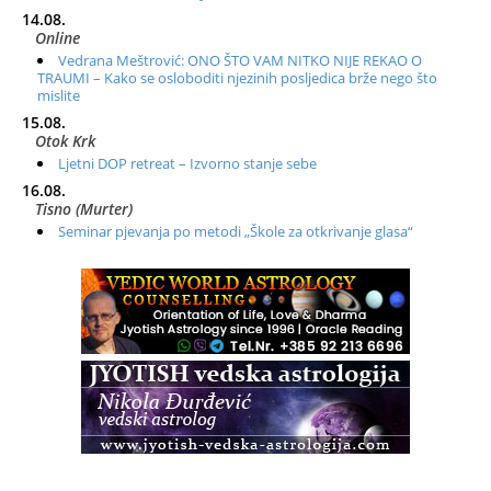
14.08.
Online
Vedrana Meštrović: ONO ŠTO VAM NITKO NIJE REKAO O
TRAUMI – Kako se osloboditi njezinih posljedica brže nego što
mislite
15.08.
Otok Krk
Ljetni DOP retreat – Izvorno stanje sebe
16.08.
Tisno (Murter)
Seminar pjevanja po metodi „Škole za otkrivanje glasa“
20.08.
Online
Radionica: Pomagači iz drugih dimenzija Online – otvoreno za
sve
21.08.
Zagreb+Online
Osnovni ThetaHealing® tečaj, Zagreb i Online
22.08.
Pula
Access BARS®, otpusti stres
23.08.