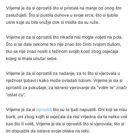
Vrijeme je da si oprostiš što si pristala na manje od onog što
zaslužuješ. Što si pustila duhove u svoje srce; što si ljubila
usne koje su bila oružje dok si mislila da su ruže.
Vrijeme je da si oprostiš što nikada nisi mogla voljeti na pola.
Što si se dala nekome tko nije znao što činiti tvojom dušom,
tko se nije znao nositi s težinom svojih kosti zbog osjećaja
kojeg si imala unutar sebe.
Vrijeme je da si oprostiš za nadanje, za to što si vjerovala u
nježnost ljubavi i kako može ovladati tobom. Vrijeme je da si
oprostiš za pokušaje, za iskreno vjerovanje da “volim te” znači
“ostat ću”.
Vrijeme je da si
oprostiš
što su te ljudi napustili. Oni koji se nisu
borili, oni zbog kojih si osjećala da nisi vrijedna da te netko voli
kao što ti voliš. Vrijeme je da si oprostiš što si vjerovala, što si
im dopustila da ostave svoje otiske na tebi.