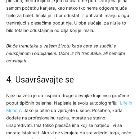
plesača, među kojima je jedina bila crne puti. Odbijena je na
samom početku karijere, kao netko tko nema odgovarajuće
tijelo za balet. Imala je izbor odustati ili prihvatiti manju ulogu
trenirajući s plesačima poput nje. U oba slučaja, za nju je to
bilo totalno odustajanje od cilja koji je imala.
Bit će trenutaka u vašem životu kada ćete se suočiti s
neuspjehom i odbijanjem. Učite iz tih trenutaka, ali nemojte
odustajati.
4. Usavršavajte se
Njezina želja je da inspirira druge djevojke koje nisu građene
poput tipičnih balerina. Napisala je svoju autobiografiju
“Life in
Motion”
. Jako je bitno da vjerujete u sebe. Posebno, kada
dođete na profesionalnu razinu, morate se stalno
unapređivati. Ima toliko plesača ima koji se natječu i vi se
morate istaknuti. Ako vi ne vjerujete da ste vrijedni toga, neće