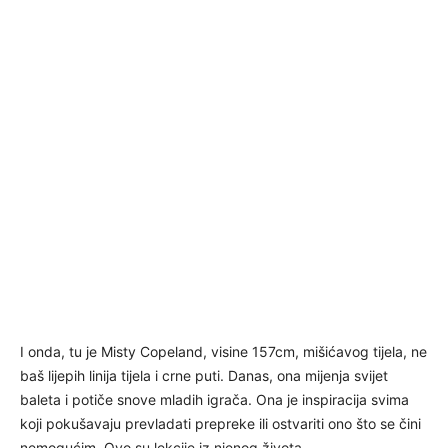
I onda, tu je Misty Copeland, visine 157cm, mišićavog tijela, ne
baš lijepih linija tijela i crne puti. Danas, ona mijenja svijet
baleta i potiče snove mladih igrača. Ona je inspiracija svima
koji pokušavaju prevladati prepreke ili ostvariti ono što se čini
nemogućim. Ovo su lekcije iz njenog života.