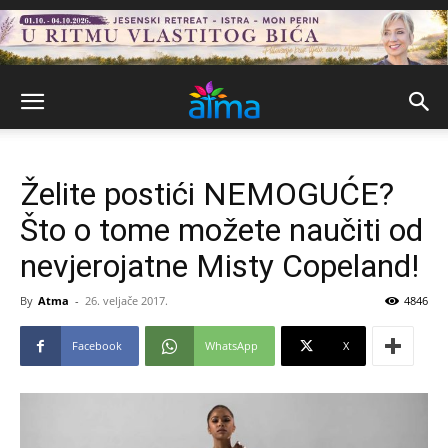
Želite postići NEMOGUĆE?
Što o tome možete naučiti od
nevjerojatne Misty Copeland!
By
Atma
-
26. veljače 2017.
4846
Facebook
WhatsApp
X