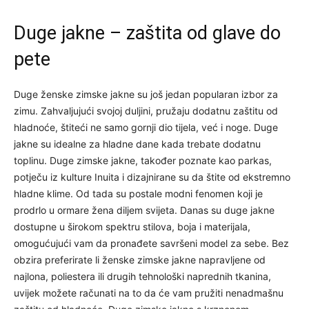
Duge jakne – zaštita od glave do
pete
Duge ženske zimske jakne su još jedan popularan izbor za
zimu. Zahvaljujući svojoj duljini, pružaju dodatnu zaštitu od
hladnoće, štiteći ne samo gornji dio tijela, već i noge. Duge
jakne su idealne za hladne dane kada trebate dodatnu
toplinu. Duge zimske jakne, također poznate kao parkas,
potječu iz kulture Inuita i dizajnirane su da štite od ekstremno
hladne klime. Od tada su postale modni fenomen koji je
prodrlo u ormare žena diljem svijeta. Danas su duge jakne
dostupne u širokom spektru stilova, boja i materijala,
omogućujući vam da pronađete savršeni model za sebe. Bez
obzira preferirate li ženske zimske jakne napravljene od
najlona, poliestera ili drugih tehnološki naprednih tkanina,
uvijek možete računati na to da će vam pružiti nenadmašnu