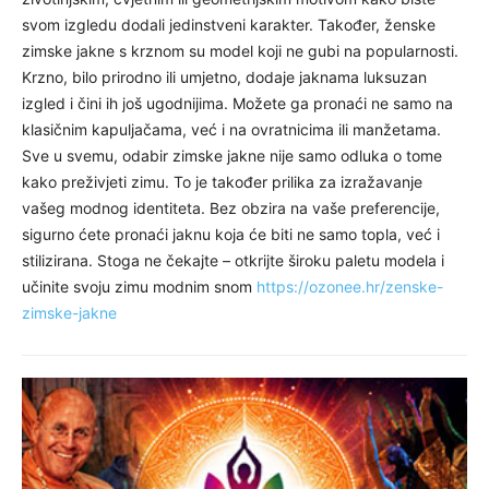
svom izgledu dodali jedinstveni karakter. Također, ženske
zimske jakne s krznom su model koji ne gubi na popularnosti.
Krzno, bilo prirodno ili umjetno, dodaje jaknama luksuzan
izgled i čini ih još ugodnijima. Možete ga pronaći ne samo na
klasičnim kapuljačama, već i na ovratnicima ili manžetama.
Sve u svemu, odabir zimske jakne nije samo odluka o tome
kako preživjeti zimu. To je također prilika za izražavanje
vašeg modnog identiteta. Bez obzira na vaše preferencije,
sigurno ćete pronaći jaknu koja će biti ne samo topla, već i
stilizirana. Stoga ne čekajte – otkrijte široku paletu modela i
učinite svoju zimu modnim snom
https://ozonee.hr/zenske-
zimske-jakne