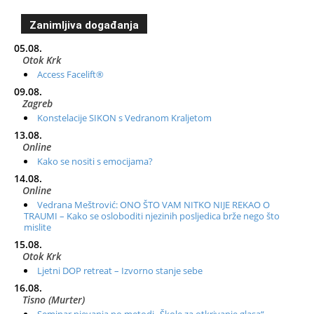
Zanimljiva događanja
05.08.
Otok Krk
Access Facelift®
09.08.
Zagreb
Konstelacije SIKON s Vedranom Kraljetom
13.08.
Online
Kako se nositi s emocijama?
14.08.
Online
Vedrana Meštrović: ONO ŠTO VAM NITKO NIJE REKAO O
TRAUMI – Kako se osloboditi njezinih posljedica brže nego što
mislite
15.08.
Otok Krk
Ljetni DOP retreat – Izvorno stanje sebe
16.08.
Tisno (Murter)
Seminar pjevanja po metodi „Škole za otkrivanje glasa“