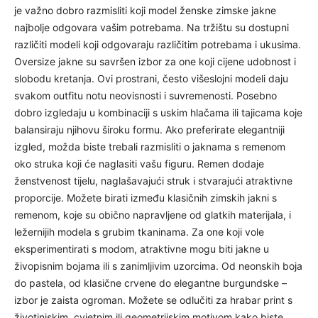
je važno dobro razmisliti koji model ženske zimske jakne
najbolje odgovara vašim potrebama. Na tržištu su dostupni
različiti modeli koji odgovaraju različitim potrebama i ukusima.
Oversize jakne su savršen izbor za one koji cijene udobnost i
slobodu kretanja. Ovi prostrani, često višeslojni modeli daju
svakom outfitu notu neovisnosti i suvremenosti. Posebno
dobro izgledaju u kombinaciji s uskim hlačama ili tajicama koje
balansiraju njihovu široku formu. Ako preferirate elegantniji
izgled, možda biste trebali razmisliti o jaknama s remenom
oko struka koji će naglasiti vašu figuru. Remen dodaje
ženstvenost tijelu, naglašavajući struk i stvarajući atraktivne
proporcije. Možete birati između klasičnih zimskih jakni s
remenom, koje su obično napravljene od glatkih materijala, i
ležernijih modela s grubim tkaninama. Za one koji vole
eksperimentirati s modom, atraktivne mogu biti jakne u
živopisnim bojama ili s zanimljivim uzorcima. Od neonskih boja
do pastela, od klasične crvene do elegantne burgundske –
izbor je zaista ogroman. Možete se odlučiti za hrabar print s
životinjskim, cvjetnim ili geometrijskim motivom kako biste