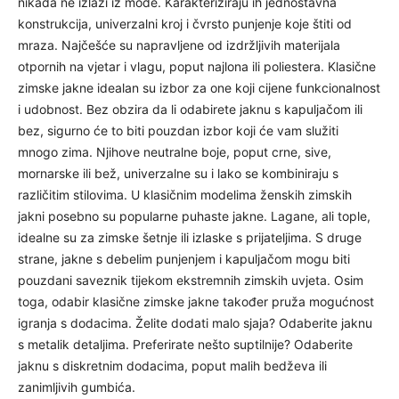
nikada ne izlazi iz mode. Karakteriziraju ih jednostavna
konstrukcija, univerzalni kroj i čvrsto punjenje koje štiti od
mraza. Najčešće su napravljene od izdržljivih materijala
otpornih na vjetar i vlagu, poput najlona ili poliestera. Klasične
zimske jakne idealan su izbor za one koji cijene funkcionalnost
i udobnost. Bez obzira da li odabirete jaknu s kapuljačom ili
bez, sigurno će to biti pouzdan izbor koji će vam služiti
mnogo zima. Njihove neutralne boje, poput crne, sive,
mornarske ili bež, univerzalne su i lako se kombiniraju s
različitim stilovima. U klasičnim modelima ženskih zimskih
jakni posebno su popularne puhaste jakne. Lagane, ali tople,
idealne su za zimske šetnje ili izlaske s prijateljima. S druge
strane, jakne s debelim punjenjem i kapuljačom mogu biti
pouzdani saveznik tijekom ekstremnih zimskih uvjeta. Osim
toga, odabir klasične zimske jakne također pruža mogućnost
igranja s dodacima. Želite dodati malo sjaja? Odaberite jaknu
s metalik detaljima. Preferirate nešto suptilnije? Odaberite
jaknu s diskretnim dodacima, poput malih bedževa ili
zanimljivih gumbića.