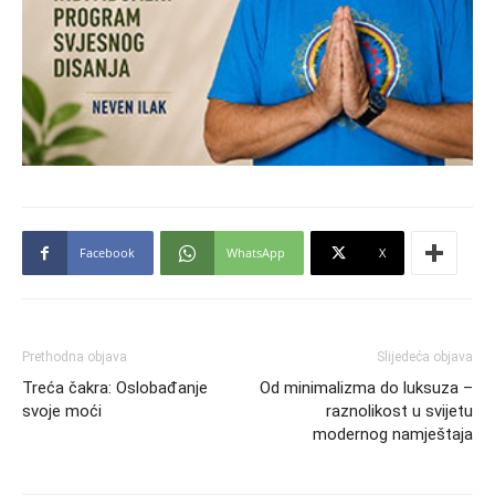
Facebook
WhatsApp
X
Prethodna objava
Slijedeća objava
Treća čakra: Oslobađanje
Od minimalizma do luksuza –
svoje moći
raznolikost u svijetu
modernog namještaja