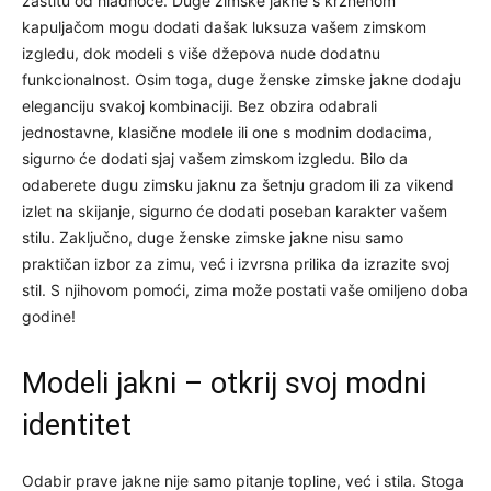
zaštitu od hladnoće. Duge zimske jakne s krznenom
kapuljačom mogu dodati dašak luksuza vašem zimskom
izgledu, dok modeli s više džepova nude dodatnu
funkcionalnost. Osim toga, duge ženske zimske jakne dodaju
eleganciju svakoj kombinaciji. Bez obzira odabrali
jednostavne, klasične modele ili one s modnim dodacima,
sigurno će dodati sjaj vašem zimskom izgledu. Bilo da
odaberete dugu zimsku jaknu za šetnju gradom ili za vikend
izlet na skijanje, sigurno će dodati poseban karakter vašem
stilu. Zaključno, duge ženske zimske jakne nisu samo
praktičan izbor za zimu, već i izvrsna prilika da izrazite svoj
stil. S njihovom pomoći, zima može postati vaše omiljeno doba
godine!
Modeli jakni – otkrij svoj modni
identitet
Odabir prave jakne nije samo pitanje topline, već i stila. Stoga