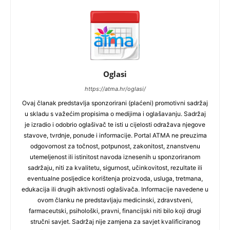
Oglasi
https://atma.hr/oglasi/
Ovaj članak predstavlja sponzorirani (plaćeni) promotivni sadržaj
u skladu s važećim propisima o medijima i oglašavanju. Sadržaj
je izradio i odobrio oglašivač te isti u cijelosti odražava njegove
stavove, tvrdnje, ponude i informacije. Portal ATMA ne preuzima
odgovornost za točnost, potpunost, zakonitost, znanstvenu
utemeljenost ili istinitost navoda iznesenih u sponzoriranom
sadržaju, niti za kvalitetu, sigurnost, učinkovitost, rezultate ili
eventualne posljedice korištenja proizvoda, usluga, tretmana,
edukacija ili drugih aktivnosti oglašivača. Informacije navedene u
ovom članku ne predstavljaju medicinski, zdravstveni,
farmaceutski, psihološki, pravni, financijski niti bilo koji drugi
stručni savjet. Sadržaj nije zamjena za savjet kvalificiranog