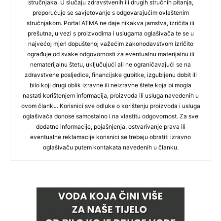
stručnjaka. U slučaju zdravstvenih ili drugih stručnih pitanja,
preporučuje se savjetovanje s odgovarajućim ovlaštenim
stručnjakom. Portal ATMA ne daje nikakva jamstva, izričita ili
prešutna, u vezi s proizvodima i uslugama oglašivača te se u
najvećoj mjeri dopuštenoj važećim zakonodavstvom izričito
ograđuje od svake odgovornosti za eventualnu materijalnu ili
nematerijalnu štetu, uključujući ali ne ograničavajući se na
zdravstvene posljedice, financijske gubitke, izgubljenu dobit ili
bilo koji drugi oblik izravne ili neizravne štete koja bi mogla
nastati korištenjem informacija, proizvoda ili usluga navedenih u
ovom članku. Korisnici sve odluke o korištenju proizvoda i usluga
oglašivača donose samostalno i na vlastitu odgovornost. Za sve
dodatne informacije, pojašnjenja, ostvarivanje prava ili
eventualne reklamacije korisnici se trebaju obratiti izravno
oglašivaču putem kontakata navedenih u članku.