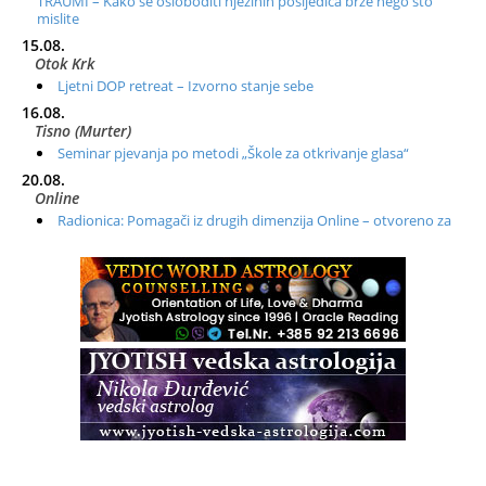
TRAUMI – Kako se osloboditi njezinih posljedica brže nego što
mislite
15.08.
Otok Krk
Ljetni DOP retreat – Izvorno stanje sebe
16.08.
Tisno (Murter)
Seminar pjevanja po metodi „Škole za otkrivanje glasa“
20.08.
Online
Radionica: Pomagači iz drugih dimenzija Online – otvoreno za
sve
21.08.
Zagreb+Online
Osnovni ThetaHealing® tečaj, Zagreb i Online
22.08.
Pula
Access BARS®, otpusti stres
23.08.
Pula
Access Energetski Facelift®
24.08.
Zagreb