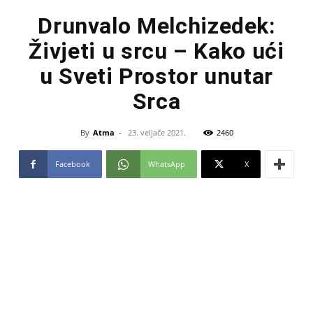
Drunvalo Melchizedek:
Živjeti u srcu – Kako ući
u Sveti Prostor unutar
Srca
By
Atma
-
23. veljače 2021.
2460
Facebook
WhatsApp
X