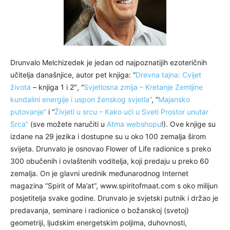
Drunvalo Melchizedek je jedan od najpoznatijih ezoteričnih
učitelja današnjice, autor pet knjiga: “
Drevna tajna: Cvijet
života
– knjiga 1 i 2″, “
Svjetlosna zmija – Kretanje Zemljine
kundalini energije i uspon ženskog svjetla”
, “
Majansko
putovanje”
i “
Živjeti u srcu – Kako ući u Sveti Prostor unutar
Srca”
(sve možete naručiti u
Atma webshopu
!). Ove knjige su
izdane na 29 jezika i dostupne su u oko 100 zemalja širom
svijeta. Drunvalo je osnovao Flower of Life radionice s preko
300 obučenih i ovlaštenih voditelja, koji predaju u preko 60
zemalja. On je glavni urednik međunarodnog Internet
magazina “Spirit of Ma’at”, www.spiritofmaat.com s oko milijun
posjetitelja svake godine. Drunvalo je svjetski putnik i držao je
predavanja, seminare i radionice o božanskoj (svetoj)
geometriji, ljudskim energetskim poljima, duhovnosti,