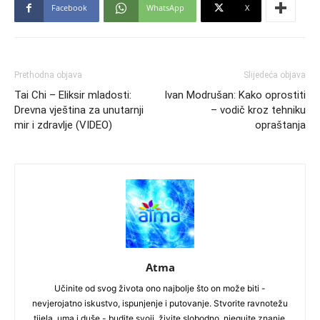
Facebook
WhatsApp
X
Prethodna objava
Slijedeća objava
Tai Chi – Eliksir mladosti:
Ivan Modrušan: Kako oprostiti
Drevna vještina za unutarnji
– vodič kroz tehniku
mir i zdravlje (VIDEO)
opraštanja
Atma
Učinite od svog života ono najbolje što on može biti -
nevjerojatno iskustvo, ispunjenje i putovanje. Stvorite ravnotežu
tijela, uma i duše - budite svoji, živite slobodno, njegujte znanje,