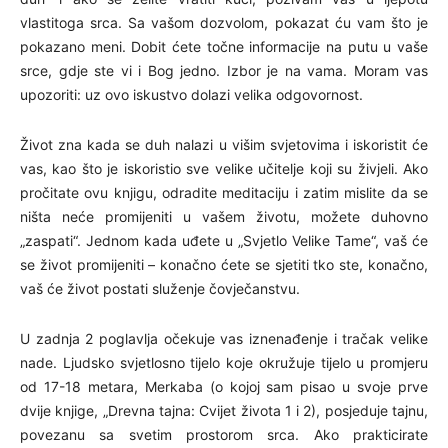
vlastitoga srca. Sa vašom dozvolom, pokazat ću vam što je
pokazano meni. Dobit ćete točne informacije na putu u vaše
srce, gdje ste vi i Bog jedno. Izbor je na vama. Moram vas
upozoriti: uz ovo iskustvo dolazi velika odgovornost.
Život zna kada se duh nalazi u višim svjetovima i iskoristit će
vas, kao što je iskoristio sve velike učitelje koji su živjeli. Ako
pročitate ovu knjigu, odradite meditaciju i zatim mislite da se
ništa neće promijeniti u vašem životu, možete duhovno
„zaspati“. Jednom kada uđete u „Svjetlo Velike Tame“, vaš će
se život promijeniti – konačno ćete se sjetiti tko ste, konačno,
vaš će život postati služenje čovječanstvu.
U zadnja 2 poglavlja očekuje vas iznenađenje i tračak velike
nade. Ljudsko svjetlosno tijelo koje okružuje tijelo u promjeru
od 17-18 metara, Merkaba (o kojoj sam pisao u svoje prve
dvije knjige, „Drevna tajna: Cvijet života 1 i 2), posjeduje tajnu,
povezanu sa svetim prostorom srca. Ako prakticirate