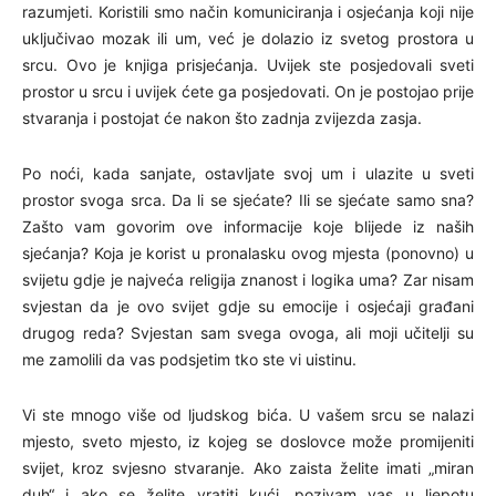
razumjeti. Koristili smo način komuniciranja i osjećanja koji nije
uključivao mozak ili um, već je dolazio iz svetog prostora u
srcu. Ovo je knjiga prisjećanja. Uvijek ste posjedovali sveti
prostor u srcu i uvijek ćete ga posjedovati. On je postojao prije
stvaranja i postojat će nakon što zadnja zvijezda zasja.
Po noći, kada sanjate, ostavljate svoj um i ulazite u sveti
prostor svoga srca. Da li se sjećate? Ili se sjećate samo sna?
Zašto vam govorim ove informacije koje blijede iz naših
sjećanja? Koja je korist u pronalasku ovog mjesta (ponovno) u
svijetu gdje je najveća religija znanost i logika uma? Zar nisam
svjestan da je ovo svijet gdje su emocije i osjećaji građani
drugog reda? Svjestan sam svega ovoga, ali moji učitelji su
me zamolili da vas podsjetim tko ste vi uistinu.
Vi ste mnogo više od ljudskog bića. U vašem srcu se nalazi
mjesto, sveto mjesto, iz kojeg se doslovce može promijeniti
svijet, kroz svjesno stvaranje. Ako zaista želite imati „miran
duh“ i ako se želite vratiti kući, pozivam vas u ljepotu