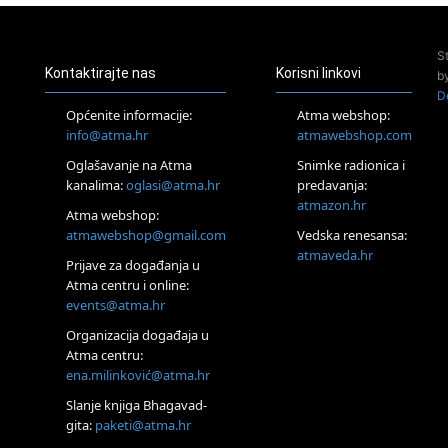
Pjesma srca / Zagreb
Online
S
Tečaj Višeg Vodstva, razvijanja intuicije i Akaša zapisa
Kontaktirajte nas
Korisni linkovi
b
26.08.
D
Online
Općenite informacije:
Atma webshop:
Postanite Nositelj Vibracije Nove Zemlje
info@atma.hr
atmawebshop.com
27.08.
Oglašavanje na Atma
Snimke radionica i
Visoko
kanalima:
oglasi@atma.hr
predavanja:
Alemka Dauskardt – Jednodnevna radionica sistemskih
konstelacija
atmazon.hr
Atma webshop:
29.08.
atmawebshop@gmail.com
Vedska renesansa:
Zagreb
atmaveda.hr
Prijave za događanja u
HOD PO ŽERAVICI – Seminar koji mijenja tijelo, duh i um
SoulFest – Festival glazbe, mudrosti i zajedništva
Atma centru i online:
events@atma.hr
Radoboj
Noćna šumska kupka
Organizacija događaja u
30.08.
Atma centru:
Zagreb
ena.milinković@atma.hr
Access BARS® edukacija otpusti stres
Slanje knjiga Bhagavad-
31.08.
gita:
paketi@atma.hr
Zagreb