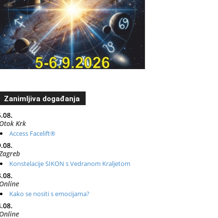
Zanimljiva događanja
.08.
Otok Krk
Access Facelift®
.08.
Zagreb
Konstelacije SIKON s Vedranom Kraljetom
.08.
Online
Kako se nositi s emocijama?
.08.
Online