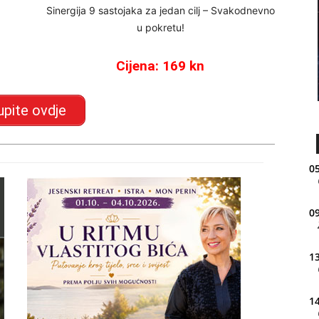
Sinergija 9 sastojaka za jedan cilj – Svakodnevno
u pokretu!
Cijena: 169 kn
upite ovdje
05
09
13
14