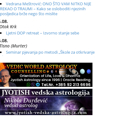
Vedrana Meštrović: ONO ŠTO VAM NITKO NIJE
REKAO O TRAUMI – Kako se osloboditi njezinih
posljedica brže nego što mislite
.08.
Otok Krk
Ljetni DOP retreat – Izvorno stanje sebe
.08.
Tisno (Murter)
Seminar pjevanja po metodi „Škole za otkrivanje
glasa“
.08.
Online
Radionica: Pomagači iz drugih dimenzija Online –
otvoreno za sve
.08.
Zagreb+Online
Osnovni ThetaHealing® tečaj, Zagreb i Online
.08.
Pula
Access BARS®, otpusti stres
.08.
Pula