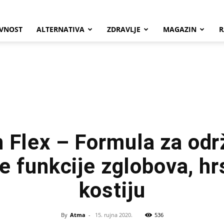
VNOST
ALTERNATIVA
ZDRAVLJE
MAGAZIN
R
n Flex – Formula za odr
 funkcije zglobova, hr
kostiju
By
Atma
-
15. rujna 2020.
536