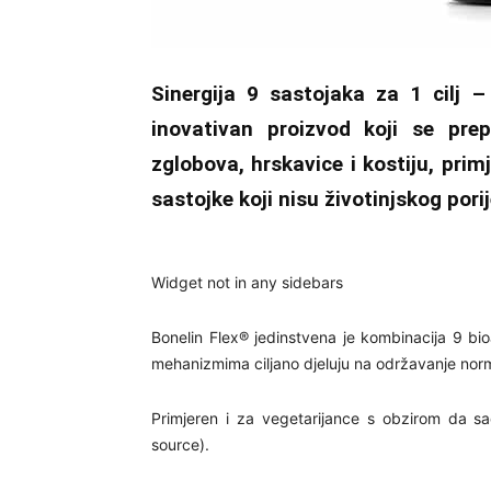
Sinergija 9 sastojaka za 1 cilj 
inovativan proizvod koji se pre
zglobova, hrskavice i kostiju, prim
sastojke koji nisu životinjskog porij
Widget not in any sidebars
Bonelin Flex® jedinstvena je kombinacija 9 bioa
mehanizmima ciljano djeluju na održavanje norma
Primjeren i za vegetarijance s obzirom da sadr
source).