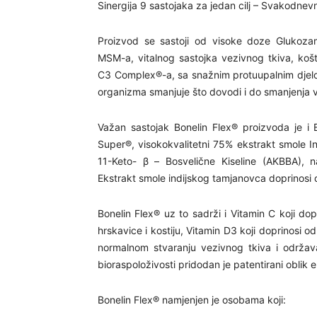
Sinergija 9 sastojaka za jedan cilj – Svakodnev
Proizvod se sastoji od visoke doze Glukozam
MSM-a, vitalnog sastojka vezivnog tkiva, koš
C3 Complex®-a, sa snažnim protuupalnim djelov
organizma smanjuje što dovodi i do smanjenja v
Važan sastojak Bonelin Flex® proizvoda je i 
Super®, visokokvalitetni 75% ekstrakt smole I
11-Keto- β – Bosvelične Kiseline (AKBBA), na
Ekstrakt smole indijskog tamjanovca doprinosi 
Bonelin Flex® uz to sadrži i Vitamin C koji d
hrskavice i kostiju, Vitamin D3 koji doprinosi 
normalnom stvaranju vezivnog tkiva i održava
bioraspoloživosti pridodan je patentirani oblik
Bonelin Flex® namjenjen je osobama koji: