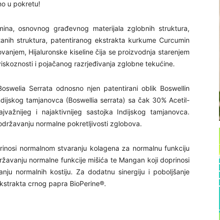
no u pokretu!
ina, osnovnog građevnog materijala zglobnih struktura,
tanih struktura, patentiranog ekstrakta kurkume Curcumin
anjem, Hijaluronske kiseline čija se proizvodnja starenjem
iskoznosti i pojačanog razrjeđivanja zglobne tekućine.
Boswelia Serrata odnosno njen patentirani oblik Boswellin
ndijskog tamjanovca (Boswellia serrata) sa čak 30% Acetil-
jvažnijeg i najaktivnijeg sastojka Indijskog tamjanovca.
održavanju normalne pokretljivosti zglobova.
oprinosi normalnom stvaranju kolagena za normalnu funkciju
održavanju normalne funkcije mišića te Mangan koji doprinosi
nju normalnih kostiju. Za dodatnu sinergiju i poboljšanje
 ekstrakta crnog papra BioPerine®.