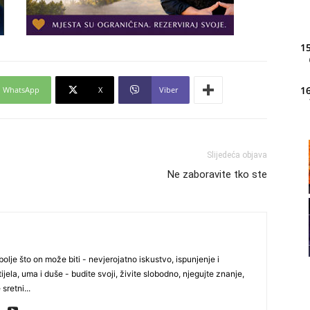
15
16
WhatsApp
X
Viber
20
Slijedeća objava
Ne zaboravite tko ste
21
22
olje što on može biti - nevjerojatno iskustvo, ispunjenje i
ijela, uma i duše - budite svoji, živite slobodno, njegujte znanje,
23
 sretni...