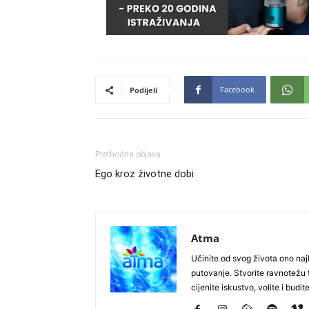
Facebook
Podijeli
Prethodna objava
Ego kroz životne dobi
Atma
Učinite od svog života ono najb
putovanje. Stvorite ravnotežu t
cijenite iskustvo, volite i budite