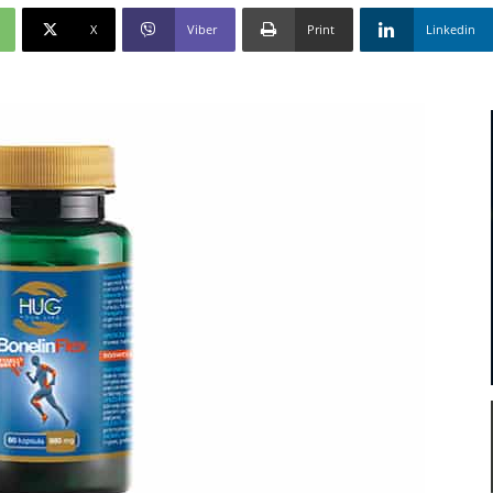
X
Viber
Print
Linkedin