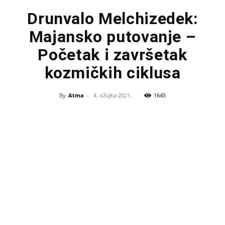
Drunvalo Melchizedek:
Majansko putovanje –
Početak i završetak
kozmičkih ciklusa
By
Atma
-
4. ožujka 2021.
1645