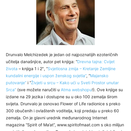
Drunvalo Melchizedek je jedan od najpoznatijih ezoteričnih
učitelja današnjice, autor pet knjiga: “
Drevna tajna: Cvijet
života
– knjiga 1 i 2″, “
Svjetlosna zmija – Kretanje Zemljine
kundalini energije i uspon ženskog svjetla”
, “
Majansko
putovanje”
i “
Živjeti u srcu – Kako ući u Sveti Prostor unutar
Srca”
(sve možete naručiti u
Atma webshopu
!). Ove knjige su
izdane na 29 jezika i dostupne su u oko 100 zemalja širom
svijeta. Drunvalo je osnovao Flower of Life radionice s preko
300 obučenih i ovlaštenih voditelja, koji predaju u preko 60
zemalja. On je glavni urednik međunarodnog Internet
magazina “Spirit of Ma’at”, www.spiritofmaat.com s oko milijun