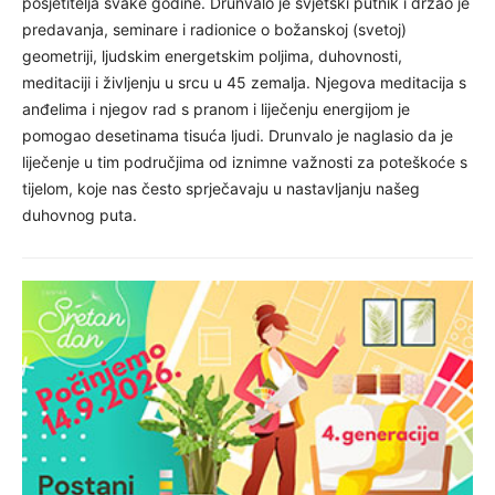
posjetitelja svake godine. Drunvalo je svjetski putnik i držao je
predavanja, seminare i radionice o božanskoj (svetoj)
geometriji, ljudskim energetskim poljima, duhovnosti,
meditaciji i življenju u srcu u 45 zemalja. Njegova meditacija s
anđelima i njegov rad s pranom i liječenju energijom je
pomogao desetinama tisuća ljudi. Drunvalo je naglasio da je
liječenje u tim područjima od iznimne važnosti za poteškoće s
tijelom, koje nas često sprječavaju u nastavljanju našeg
duhovnog puta.