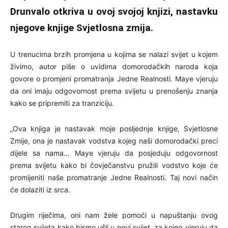
Drunvalo otkriva u ovoj svojoj knjizi, nastavku
njegove knjige Svjetlosna zmija.
U trenucima brzih promjena u kojima se nalazi svijet u kojem
živimo, autor piše o uvidima domorodačkih naroda koja
govore o promjeni promatranja Jedne Realnosti. Maye vjeruju
da oni imaju odgovornost prema svijetu u prenošenju znanja
kako se pripremiti za tranziciju.
„Ova knjiga je nastavak moje posljednje knjige, Svjetlosne
Zmije, ona je nastavak vodstva kojeg naši domorodački preci
dijele sa nama… Maye vjeruju da posjeduju odgovornost
prema svijetu kako bi čovječanstvu pružili vodstvo koje će
promijeniti naše promatranje Jedne Realnosti. Taj novi način
će dolaziti iz srca.
Drugim riječima, oni nam žele pomoći u napuštanju ovog
starog svijeta kako bismo ušli u novi svijet, za kojeg vjeruju da