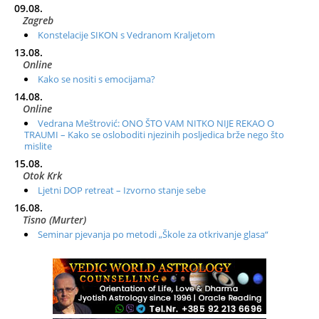
09.08.
Zagreb
Konstelacije SIKON s Vedranom Kraljetom
13.08.
Online
Kako se nositi s emocijama?
14.08.
Online
Vedrana Meštrović: ONO ŠTO VAM NITKO NIJE REKAO O
TRAUMI – Kako se osloboditi njezinih posljedica brže nego što
mislite
15.08.
Otok Krk
Ljetni DOP retreat – Izvorno stanje sebe
16.08.
Tisno (Murter)
Seminar pjevanja po metodi „Škole za otkrivanje glasa“
20.08.
Online
Radionica: Pomagači iz drugih dimenzija Online – otvoreno za
sve
21.08.