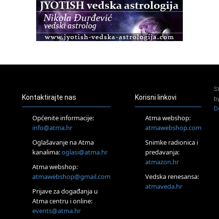
Zagreb+Online
Osnovni ThetaHealing® tečaj, Zagreb i Online
22.08.
Pula
Access BARS®, otpusti stres
23.08.
Pula
Access Energetski Facelift®
24.08.
S
Zagreb
Kontaktirajte nas
Korisni linkovi
b
Pjesma srca / Zagreb
D
Online
Općenite informacije:
Atma webshop:
Tečaj Višeg Vodstva, razvijanja intuicije i Akaša zapisa
info@atma.hr
atmawebshop.com
26.08.
Oglašavanje na Atma
Snimke radionica i
Online
kanalima:
oglasi@atma.hr
predavanja:
Postanite Nositelj Vibracije Nove Zemlje
atmazon.hr
27.08.
Atma webshop:
Visoko
atmawebshop@gmail.com
Vedska renesansa:
Alemka Dauskardt – Jednodnevna radionica sistemskih
atmaveda.hr
Prijave za događanja u
konstelacija
Atma centru i online:
29.08.
events@atma.hr
Zagreb