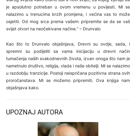
je apsolutno potreban u ovom vremenu u povijesti. Mi se
nalazimo u trenucima brzih promjena, i većina vas to može
osjetiti. Od mog srca prema vašem: pripremite se da se vaš
svijet otvori na neočekivane načine.“ – Drunvalo
Kao što to Drunvalo objašnjava, Drevni su ovdje, sada, i
spremni su podijeliti sa vama inicijaciju u drevni način
tumačenja naših svakodnevnih života, izvan onoga što nam je
nametnulo društvo, religija, vlada i naše obitelji. Mi se nalazimo
u razdoblju tranzicije. Postoji neispričana pozitivna strana ovih
proročanstava. Mi se možemo pripremiti. Ova knjiga nam
objašnjava kako.
UPOZNAJ AUTORA