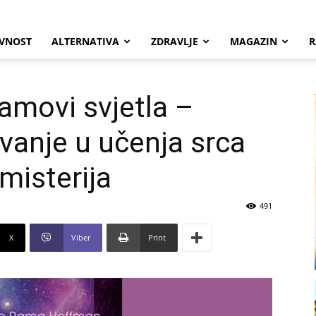
VNOST
ALTERNATIVA
ZDRAVLJE
MAGAZIN
R
amovi svjetla –
ovanje u učenja srca
misterija
491
X
Viber
Print