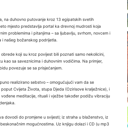
jata, na duhovno putovanje kroz 13 egipatskih svetih
to mjesto predstavlja portal ka drevnoj mudrosti koja
 problemima i pitanjima – sa ljubavlju, svrhom, novcem i
ja i našeg božanskog podrijetla.
rede koji su kroz povijest bili poznati samo nekolicini,
tu kao sa saveznicima i duhovnim vodičima. Na primjer,
bidu povezuje se sa prisjećanjem.
– potpuno realizirano sebstvo – omogućujući vam da se
oput Cvijeta Života, stupa Djeda (Ozirisove kralježnice), i
vođene meditacije, rituali i vježbe također podižu vibraciju
odenjaka.
a dovodi do promjene u svijesti; iz straha u blaženstvo, iz
ma beskonačnim mogućnostima. Uz knjigu dolazi i CD (u mp3