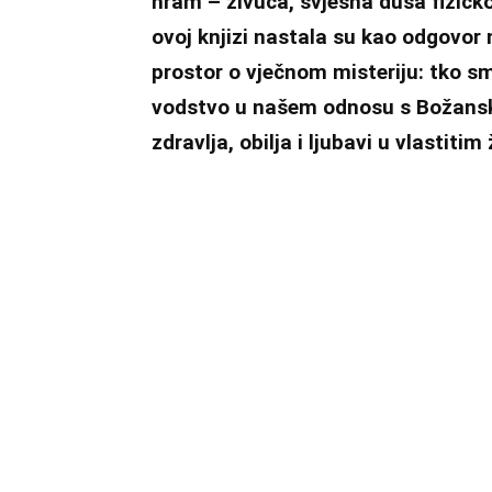
hram – živuća, svjesna duša fizičk
ovoj knjizi nastala su kao odgovor 
prostor o vječnom misteriju: tko s
vodstvo u našem odnosu s Božanski
zdravlja, obilja i ljubavi u vlastitim