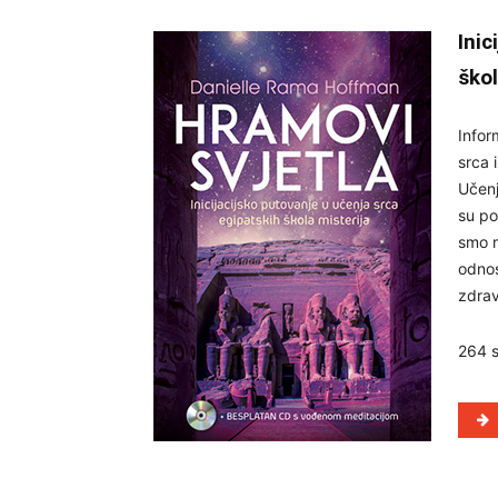
Inic
škol
Infor
srca 
Učenj
su po
smo m
odnos
zdravl
264 s