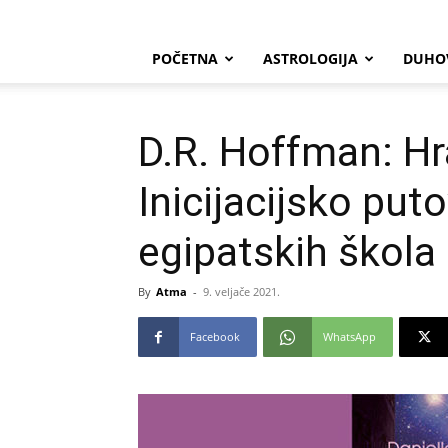
POČETNA
ASTROLOGIJA
DUHO
D.R. Hoffman: Hr
Inicijacijsko put
egipatskih škola 
By
Atma
-
9. veljače 2021.
Facebook
WhatsApp