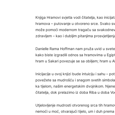
Knjiga Hramovi svjetla vodi čitatelja, kao inici
hramova – putovanje u otvoreno srce. Svako sve
može pomoći modernom tragaču sa svakodnevnim
zdravljem – kao i dubljim pitanjima prosvjetljen
Danielle Rama Hoffman nam pruža uvid u svete ob
kako biste izgradili odnos sa hramovima u Egip
hram u Sakari povezuje se sa obiljem; hram u A
Inicijacije u ovoj knjizi bude intuiciju i sahu 
povežete sa mudrošću i snagom svetih simbola p
ka tijelom, našim energetskim dvojnikom. Njene 
čitatelja, dok prelazimo iz doba Riba u doba V
Utjelovljenje mudrosti otvorenog srca tih hramov
nemoći u moć, otvarajući tijelo, um i duh pre