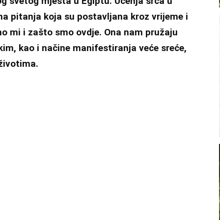
og svetog mjesta u Egiptu. Učenja srca u
na pitanja koja su postavljana kroz vrijeme i
mo mi i zašto smo ovdje. Ona nam pružaju
m, kao i načine manifestiranja veće sreće,
 životima.