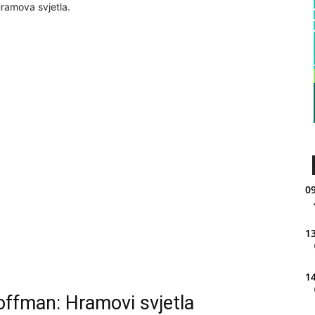
Hramova svjetla.
09
13
14
offman: Hramovi svjetla