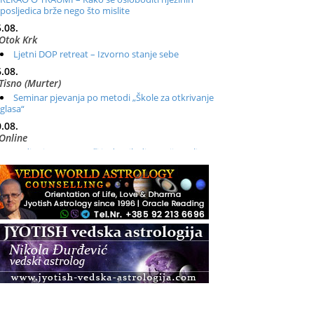
posljedica brže nego što mislite
.08.
Otok Krk
Ljetni DOP retreat – Izvorno stanje sebe
.08.
Tisno (Murter)
Seminar pjevanja po metodi „Škole za otkrivanje
glasa“
.08.
Online
Radionica: Pomagači iz drugih dimenzija Online –
otvoreno za sve
.08.
Zagreb+Online
Osnovni ThetaHealing® tečaj, Zagreb i Online
.08.
Pula
Access BARS®, otpusti stres
.08.
Pula
Access Energetski Facelift®
.08.