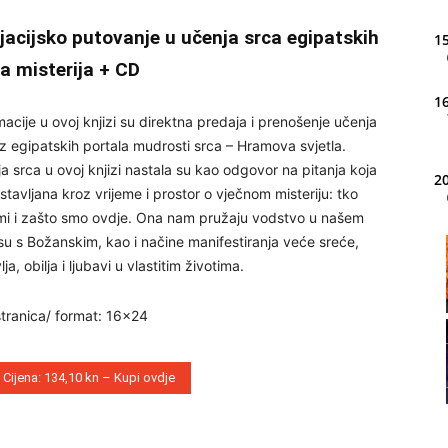
ijacijsko putovanje u učenja srca egipatskih
15
a misterija + CD
16
macije u ovoj knjizi su direktna predaja i prenošenje učenja
iz egipatskih portala mudrosti srca – Hramova svjetla.
a srca u ovoj knjizi nastala su kao odgovor na pitanja koja
20
stavljana kroz vrijeme i prostor o vječnom misteriju: tko
i i zašto smo ovdje. Ona nam pružaju vodstvo u našem
u s Božanskim, kao i načine manifestiranja veće sreće,
21
ja, obilja i ljubavi u vlastitim životima.
tranica/ format: 16×24
22
Cijena: 134,10 kn – Kupi ovdje
23
24