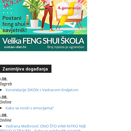
Zanimljiva događanja
.08.
Zagreb
Konstelacije SIKON s Vedranom Kraljetom
.08.
Online
Kako se nositi s emocijama?
.08.
Online
Vedrana Meštrović: ONO ŠTO VAM NITKO NIJE
REKAO O TRAUMI – Kako se osloboditi njezinih