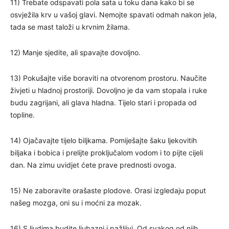
11) Trebate odspavati pola sata u toku dana kako bi se
osvježila krv u vašoj glavi. Nemojte spavati odmah nakon jela,
tada se mast taloži u krvnim žilama.
12) Manje sjedite, ali spavajte dovoljno.
13) Pokušajte više boraviti na otvorenom prostoru. Naučite
živjeti u hladnoj prostoriji. Dovoljno je da vam stopala i ruke
budu zagrijani, ali glava hladna. Tijelo stari i propada od
topline.
14) Ojačavajte tijelo biljkama. Pomiješajte šaku ljekovitih
biljaka i bobica i prelijte proključalom vodom i to pijte cijeli
dan. Na zimu uvidjet ćete prave prednosti ovoga.
15) Ne zaboravite orašaste plodove. Orasi izgledaju poput
našeg mozga, oni su i moćni za mozak.
16) S ljudima budite ljubazni i pažljivi. Od svakog od njih,