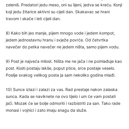
zeleniš. Predatori jedu meso, oni su lijeni, jedva se kreću. Konji
koji jedu žitarice aktivni su cijeli dan. Skakavac se hrani
travom i skače i leti cijeli dan.
8) Kako bih jeo manje, pijem mnogo vode i jedem kompot,
jedem jednostavnu hranu i svježe povrće. Od četvrtka
navečer do petka navečer ne jedem ništa, samo pijem vodu.
9) Post je najveća milost. Ništa me ne jača i ne pomlađuje kao
post. Kosti postaju lakše, poput ptice, srce postaje veselo.
Poslije svakog velikog posta ja sam nekoliko godina mlađi.
10) Sunce izlazi i zalazi za vas. Rad prestaje nakon zalaska
sunca. Kada se naviknete na ovo tijelo i um će vam postati
jači. Mozak će se bolje odmoriti i razbistriti za san. Tako rade
monasi i vojnici i zato imaju snagu da služe.