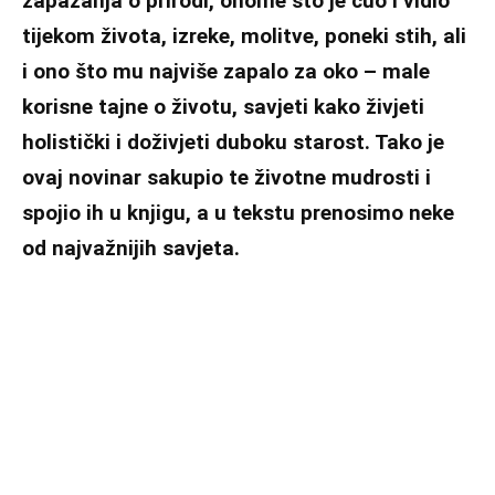
zapažanja o prirodi, onome što je čuo i vidio
tijekom života, izreke, molitve, poneki stih, ali
i ono što mu najviše zapalo za oko – male
korisne tajne o životu, savjeti kako živjeti
holistički i doživjeti duboku starost. Tako je
ovaj novinar sakupio te životne mudrosti i
spojio ih u knjigu, a u tekstu prenosimo neke
od najvažnijih savjeta.