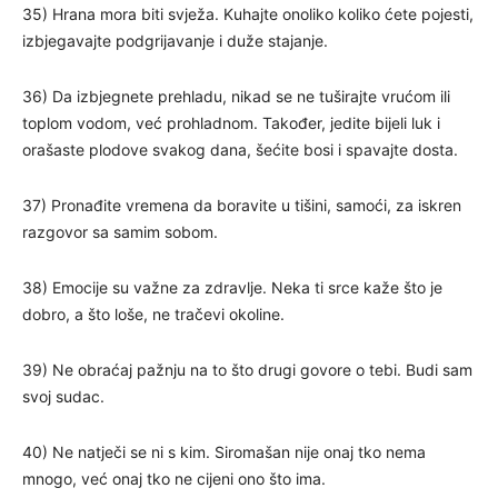
35) Hrana mora biti svježa. Kuhajte onoliko koliko ćete pojesti,
izbjegavajte podgrijavanje i duže stajanje.
36) Da izbjegnete prehladu, nikad se ne tuširajte vrućom ili
toplom vodom, već prohladnom. Također, jedite bijeli luk i
orašaste plodove svakog dana, šećite bosi i spavajte dosta.
37) Pronađite vremena da boravite u tišini, samoći, za iskren
razgovor sa samim sobom.
38) Emocije su važne za zdravlje. Neka ti srce kaže što je
dobro, a što loše, ne tračevi okoline.
39) Ne obraćaj pažnju na to što drugi govore o tebi. Budi sam
svoj sudac.
40) Ne natječi se ni s kim. Siromašan nije onaj tko nema
mnogo, već onaj tko ne cijeni ono što ima.