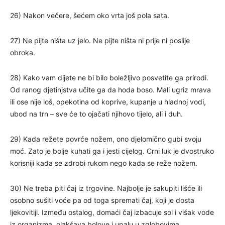
26) Nakon večere, šećem oko vrta još pola sata.
27) Ne pijte ništa uz jelo. Ne pijte ništa ni prije ni poslije
obroka.
28) Kako vam dijete ne bi bilo boležljivo posvetite ga prirodi.
Od ranog djetinjstva učite ga da hoda boso. Mali ugriz mrava
ili ose nije loš, opekotina od koprive, kupanje u hladnoj vodi,
ubod na trn – sve će to ojačati njihovo tijelo, ali i duh.
29) Kada režete povrće nožem, ono djelomično gubi svoju
moć. Zato je bolje kuhati ga i jesti cijelog. Crni luk je dvostruko
korisniji kada se zdrobi rukom nego kada se reže nožem.
30) Ne treba piti čaj iz trgovine. Najbolje je sakupiti lišće ili
osobno sušiti voće pa od toga spremati čaj, koji je dosta
ljekovitiji. Između ostalog, domaći čaj izbacuje sol i višak vode
iz organizma, olakšava bolove i upalu u zglobovima.