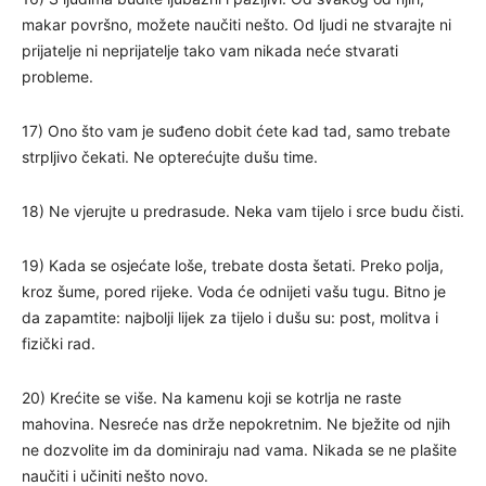
makar površno, možete naučiti nešto. Od ljudi ne stvarajte ni
prijatelje ni neprijatelje tako vam nikada neće stvarati
probleme.
17) Ono što vam je suđeno dobit ćete kad tad, samo trebate
strpljivo čekati. Ne opterećujte dušu time.
18) Ne vjerujte u predrasude. Neka vam tijelo i srce budu čisti.
19) Kada se osjećate loše, trebate dosta šetati. Preko polja,
kroz šume, pored rijeke. Voda će odnijeti vašu tugu. Bitno je
da zapamtite: najbolji lijek za tijelo i dušu su: post, molitva i
fizički rad.
20) Krećite se više. Na kamenu koji se kotrlja ne raste
mahovina. Nesreće nas drže nepokretnim. Ne bježite od njih
ne dozvolite im da dominiraju nad vama. Nikada se ne plašite
naučiti i učiniti nešto novo.