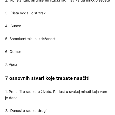
2. Konstantan, ali umjeren fizički rad, navika da mnogo šećete
3. Čista voda i čist zrak
4. Sunce
5. Samokontrola, suzdržanost
6. Odmor
7. Vjera
7 osnovnih stvari koje trebate naučiti
1. Pronađite radost u životu. Radost u svakoj minuti koja vam
je dana.
2. Donosite radost drugima.