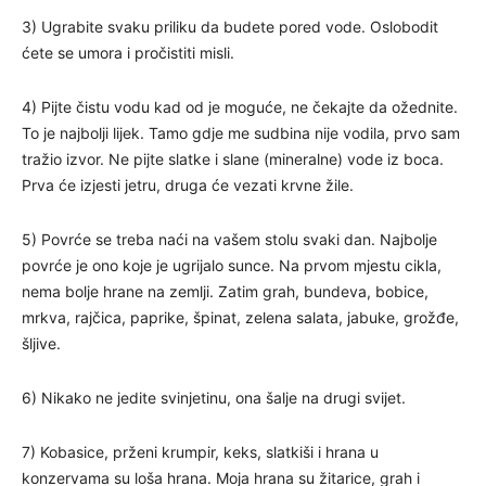
3) Ugrabite svaku priliku da budete pored vode. Oslobodit
ćete se umora i pročistiti misli.
4) Pijte čistu vodu kad od je moguće, ne čekajte da ožednite.
To je najbolji lijek. Tamo gdje me sudbina nije vodila, prvo sam
tražio izvor. Ne pijte slatke i slane (mineralne) vode iz boca.
Prva će izjesti jetru, druga će vezati krvne žile.
5) Povrće se treba naći na vašem stolu svaki dan. Najbolje
povrće je ono koje je ugrijalo sunce. Na prvom mjestu cikla,
nema bolje hrane na zemlji. Zatim grah, bundeva, bobice,
mrkva, rajčica, paprike, špinat, zelena salata, jabuke, grožđe,
šljive.
6) Nikako ne jedite svinjetinu, ona šalje na drugi svijet.
7) Kobasice, prženi krumpir, keks, slatkiši i hrana u
konzervama su loša hrana. Moja hrana su žitarice, grah i