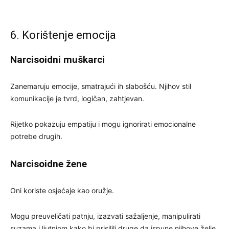
6. Korištenje emocija
Narcisoidni muškarci
Zanemaruju emocije, smatrajući ih slabošću. Njihov stil
komunikacije je tvrd, logičan, zahtjevan.
Rijetko pokazuju empatiju i mogu ignorirati emocionalne
potrebe drugih.
Narcisoidne žene
Oni koriste osjećaje kao oružje.
Mogu preuveličati patnju, izazvati sažaljenje, manipulirati
suzama i ljutnjom kako bi prisilili druge da ispune njihove želje.