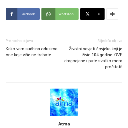
Facebook
WhatsApp
X
Prethodna objava
Slijedeća objava
Kako vam sudbina oduzima
Životni savjeti čovjeka koji je
one koje više ne trebate
živio 104 godine: OVE
dragocjene upute svatko mora
pročitati!
Atma