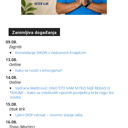
Zanimljiva događanja
09.08.
Zagreb
Konstelacije SIKON s Vedranom Kraljetom
13.08.
Online
Kako se nositi s emocijama?
14.08.
Online
Vedrana Meštrović: ONO ŠTO VAM NITKO NIJE REKAO O
TRAUMI – Kako se osloboditi njezinih posljedica brže nego što
mislite
15.08.
Otok Krk
Ljetni DOP retreat – Izvorno stanje sebe
16.08.
Tisno (Murter)