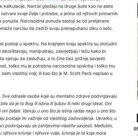
ve kalkulacije. Narcisi gledaju na druge ljude kao na alate
 ostvare svoje želje i potrebe, a jedna od njihovih primarnih
ka ponuda. Narcisoidna ponuda sastoji se od pretjerane
 pomaže narcisu da zadrži svoju prenapuhanu sliku o sebi.
t postoji u spektru. Na krajnjem kraju spektra su zloćudni
i iskorištavaju, manipuliraju, zasvjetljuju i lažu kako bi
a vjeruju da zaslužuju, a to čine bez grižnje savjesti.
nost, toliko mu je potrebna narcisoidna opskrba i toliko mu
m vlastitoj volji, ili kao što je M. Scott Peck napisao u
ja. Sve odrasle osobe koje su mentalno zdrave podvrgavaju
 da je to Bog ili istina ili ljubav ili neki drugi ideal. Oni
oni željeli. Vjeruju u ono što je istina radije nego u ono što
rebaju postaje im važnije od vlastitog zadovoljenja. Ukratko, u
inci podvrgavaju se zahtjevima vlastite savjesti. Međutim,
09
jihove krivnje i njihove volje, krivnja je ta koja mora