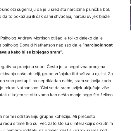
22
siholozi sugeriraju da je u središtu narcizma psihička bol,
lo da to pokazuju ili čak sami shvaćaju, narcisi uvijek bježe
. Psiholog Andrew Morrison otišao je toliko daleko da je
23
e psiholog Donald Nathanson napisao da je
“narcisoidnost
avaju kako bi se izbjegao sram”
.
24
a negativnu procjenu sebe. Često je ta negativna procjena
ivanja naše obitelji, grupe vršnjaka ili društva u cjelini. Za
o da smo postupili na neprikladan način, sram se javlja kada
je rekao Nathanson: “Čini se da sram uvijek uključuje više-
tak u kojem se otkrivamo kao nešto manje nego što želimo
25
h normi i održavanju grupne kohezije. Ali prečesto
26
u redu s time tko su, već zato što su u interakciji s okrutnim
ni ili nemarni roditelji, na primjer, čest su uzrok srama kod