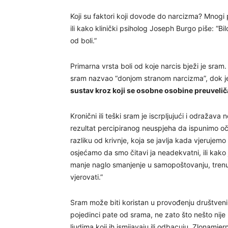
Koji su faktori koji dovode do narcizma? Mnogi p
ili kako klinički psiholog Joseph Burgo piše: “Bi
od boli.”
Primarna vrsta boli od koje narcis bježi je sram
sram nazvao “donjom stranom narcizma”, dok j
sustav kroz koji se osobne osobine preuvelič
Kronični ili teški sram je iscrpljujući i odražav
rezultat percipiranog neuspjeha da ispunimo oček
razliku od krivnje, koja se javlja kada vjerujem
osjećamo da smo čitavi ja neadekvatni, ili kako 
manje naglo smanjenje u samopoštovanju, trenu
vjerovati.”
Sram može biti koristan u provođenju društveni
pojedinci pate od srama, ne zato što nešto nije 
ljudima koji ih ismijavaju ili odbacuju. Zlonamjer