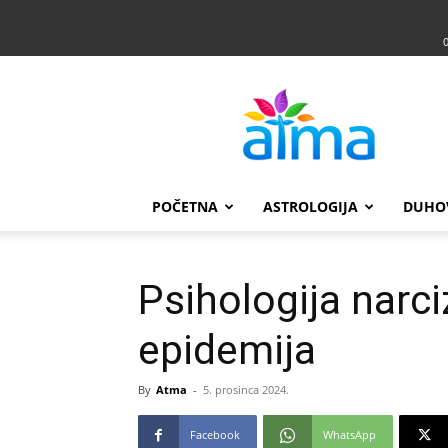
Atma
POČETNA
ASTROLOGIJA
DUHO
Psihologija nar
epidemija
By
Atma
-
5. prosinca 2024.
Facebook
WhatsApp