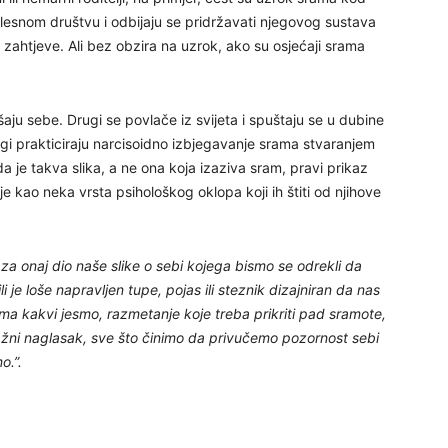
27
bolesnom društvu i odbijaju se pridržavati njegovog sustava
 zahtjeve. Ali bez obzira na uzrok, ako su osjećaji srama
29
šaju sebe. Drugi se povlače iz svijeta i spuštaju se u dubine
gi prakticiraju narcisoidno izbjegavanje srama stvaranjem
a je takva slika, a ne ona koja izaziva sram, pravi prikaz
e kao neka vrsta psihološkog oklopa koji ih štiti od njihove
 za onaj dio naše slike o sebi kojega bismo se odrekli da
li je loše napravljen tupe, pojas ili steznik dizajniran da nas
30
ma kakvi jesmo, razmetanje koje treba prikriti pad sramote,
lažni naglasak, sve što činimo da privučemo pozornost sebi
31
o.”.
28