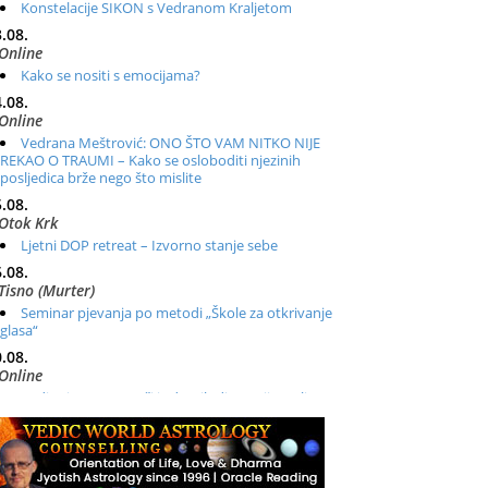
Konstelacije SIKON s Vedranom Kraljetom
.08.
Online
Kako se nositi s emocijama?
.08.
Online
Vedrana Meštrović: ONO ŠTO VAM NITKO NIJE
REKAO O TRAUMI – Kako se osloboditi njezinih
posljedica brže nego što mislite
.08.
Otok Krk
Ljetni DOP retreat – Izvorno stanje sebe
.08.
Tisno (Murter)
Seminar pjevanja po metodi „Škole za otkrivanje
glasa“
.08.
Online
Radionica: Pomagači iz drugih dimenzija Online –
otvoreno za sve
.08.
Zagreb+Online
Osnovni ThetaHealing® tečaj, Zagreb i Online