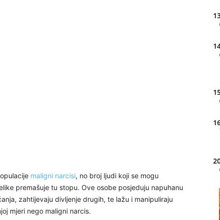
13
14
15
16
20
populacije
maligni narcisi
, no broj ljudi koji se mogu
 uvelike premašuje tu stopu. Ove osobe posjeduju napuhanu
21
ja, zahtijevaju divljenje drugih, te lažu i manipuliraju
joj mjeri nego maligni narcis.