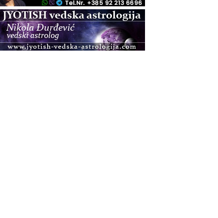
.08.
Zagreb
Osnovna radionica za izscjeljivanje pranom (Basic
Pranic Healing course)
Pula
Access BARS®, otpusti stres
.08.
Pula
Access Energetski Facelift®
.08.
Zagreb
Pjesma srca / Zagreb
Online
Tečaj Višeg Vodstva, razvijanja intuicije i Akaša
zapisa
.08.
Online
Upisi u program Profesionalni hipnoterapeut —
nova generacija kreće 25.08. 2026.
.08.
Online
Postanite Nositelj Vibracije Nove Zemlje