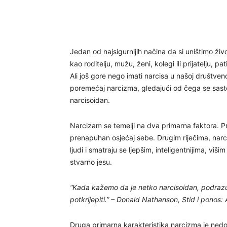
Jedan od najsigurnijih načina da si uništimo život
kao roditelju, mužu, ženi, kolegi ili prijatelju,
Ali još gore nego imati narcisa u našoj društveno
poremećaj narcizma, gledajući od čega se sastoji
narcisoidan.
Narcizam se temelji na dva primarna faktora. Pr
prenapuhan osjećaj sebe. Drugim riječima, narc
ljudi i smatraju se ljepšim, inteligentnijima, viš
stvarno jesu.
“Kada kažemo da je netko narcisoidan, podrazu
potkrijepiti.” – Donald Nathanson, Stid i ponos:
Druga primarna karakteristika narcizma je ned