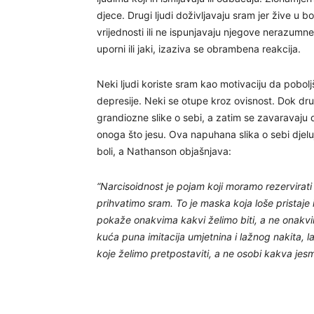
djece. Drugi ljudi doživljavaju sram jer žive u 
vrijednosti ili ne ispunjavaju njegove nerazumne
uporni ili jaki, izaziva se obrambena reakcija.
Neki ljudi koriste sram kao motivaciju da pobolj
depresije. Neki se otupe kroz ovisnost. Dok dru
grandiozne slike o sebi, a zatim se zavaravaju d
onoga što jesu. Ova napuhana slika o sebi djeluj
boli, a Nathanson objašnjava:
“Narcisoidnost je pojam koji moramo rezervirati
prihvatimo sram. To je maska ​​koja loše pristaje i
pokaže onakvima kakvi želimo biti, a ne onakvi
kuća puna imitacija umjetnina i lažnog nakita, 
koje želimo pretpostaviti, a ne osobi kakva jesm