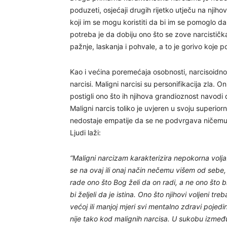
poduzeti, osjećaji drugih rijetko utječu na njiho
koji im se mogu koristiti da bi im se pomoglo da
potreba je da dobiju ono što se zove narcistič
pažnje, laskanja i pohvale, a to je gorivo koje
Kao i većina poremećaja osobnosti, narcisoidnos
narcisi. Maligni narcisi su personifikacija zla. On
postigli ono što ih njihova grandioznost navodi d
Maligni narcis toliko je uvjeren u svoju superior
nedostaje empatije da se ne podvrgava ničemu osi
Ljudi laži:
“Maligni narcizam karakterizira nepokorna vol
se na ovaj ili onaj način nečemu višem od sebe, bilo
rade ono što Bog želi da on radi, a ne ono što bi 
bi željeli da je istina. Ono što njihovi voljeni t
većoj ili manjoj mjeri svi mentalno zdravi pojed
nije tako kod malignih narcisa. U sukobu između n