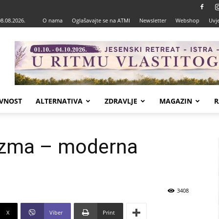
08.08.2026.
O nama
Oglašavajte se na ATMI
Newsletter
Webshop
Uvje
VNOST
ALTERNATIVA
ZDRAVLJE
MAGAZIN
R
cizma – moderna
3408
X
Viber
Print