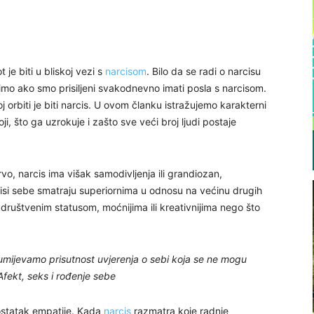
 je biti u bliskoj vezi s
narcisom
. Bilo da se radi o narcisu
 patimo ako smo prisiljeni svakodnevno imati posla s narcisom.
j orbiti je biti narcis. U ovom članku istražujemo karakterni
, što ga uzrokuje i zašto sve veći broj ljudi postaje
vo, narcis ima višak samodivljenja ili grandiozan,
isi sebe smatraju superiornima u odnosu na većinu drugih
im društvenim statusom, moćnijima ili kreativnijima nego što
mijevamo prisutnost uvjerenja o sebi koja se ne mogu
 Afekt, seks i rođenje sebe
ostatak empatije. Kada
narcis
razmatra koje radnje