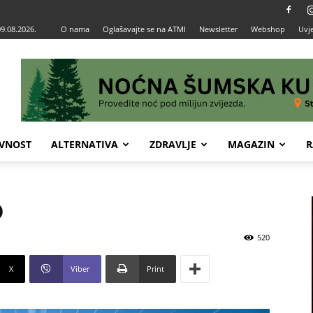
09.08.2026.
O nama
Oglašavajte se na ATMI
Newsletter
Webshop
Uvje
VNOST
ALTERNATIVA
ZDRAVLJE
MAGAZIN
R
o
520
X
Viber
Print