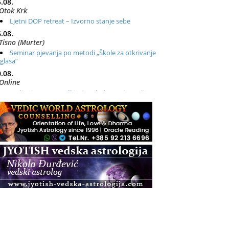
.08.
Otok Krk
Ljetni DOP retreat – Izvorno stanje sebe
.08.
Tisno (Murter)
Seminar pjevanja po metodi „Škole za otkrivanje
glasa“
.08.
Online
Radionica: Pomagači iz drugih dimenzija Online –
otvoreno za sve
.08.
Zagreb+Online
Osnovni ThetaHealing® tečaj, Zagreb i Online
.08.
Zagreb
Osnovna radionica za izscjeljivanje pranom (Basic
Pranic Healing course)
Pula
Access BARS®, otpusti stres
.08.
Pula
Access Energetski Facelift®