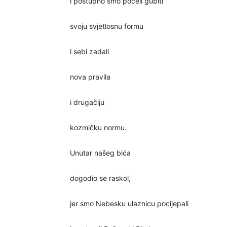
i postupno smo počeli gubiti
svoju svjetlosnu formu
i sebi zadali
nova pravila
i drugačiju
kozmičku normu.
Unutar našeg bića
dogodio se raskol,
jer smo Nebesku ulaznicu pocijepali