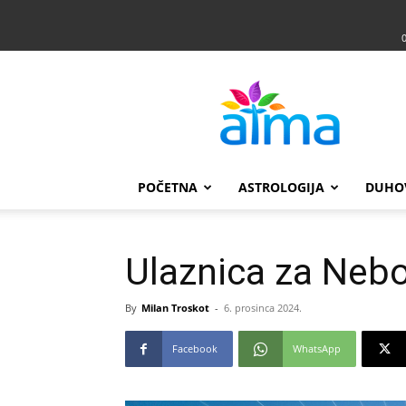
Atma
POČETNA
ASTROLOGIJA
DUHO
Ulaznica za Neb
By
Milan Troskot
-
6. prosinca 2024.
Facebook
WhatsApp