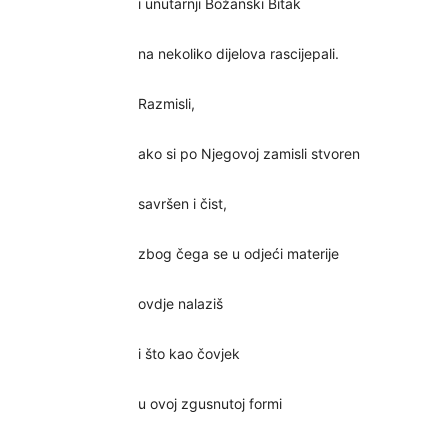
i unutarnji Božanski Bitak
na nekoliko dijelova rascijepali.
Razmisli,
ako si po Njegovoj zamisli stvoren
savršen i čist,
zbog čega se u odjeći materije
ovdje nalaziš
i što kao čovjek
u ovoj zgusnutoj formi