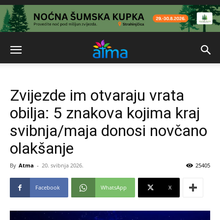
Zvijezde im otvaraju vrata
obilja: 5 znakova kojima kraj
svibnja/maja donosi novčano
olakšanje
By
Atma
-
20. svibnja 2026.
25405
Facebook
WhatsApp
X