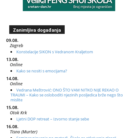
Zanimljiva događanja
09.08.
Zagreb
Konstelacije SIKON s Vedranom Kraljetom
13.08.
Online
Kako se nositi s emocijama?
14.08.
Online
Vedrana Meštrović: ONO ŠTO VAM NITKO NIJE REKAO O
TRAUMI – Kako se osloboditi njezinih posljedica brže nego što
mislite
15.08.
Otok Krk
Ljetni DOP retreat – Izvorno stanje sebe
16.08.
Tisno (Murter)
Seminar pjevanja po metodi „Škole za otkrivanje glasa“