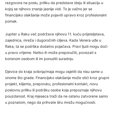
razgovora na poslu, priliku da predstave ideju ili situaciju u
kojoj se njihovo znanje jasnije vidi. To je važno jer se
financijsko olakšanje može pojaviti upravo kroz profesionalni
pomak.
Jupiter u Raku već podržava njihovu 11. kuću prijateljstava,
zajednica, mreža i dugoročnih ciljeva. Kada Venera uđe u
Raka, ta se podrška dodatno pojačava. Pravi ljudi mogu doći
u pravo vrijeme. Netko ih može preporučiti, povezati s
korisnom osobom ili im ponuditi suradnju.
Djevice do kraja svibnja/maja mogu osjetiti da nisu same u
onome što grade. Financijsko olakšanje može stići kroz grupni
projekt, klijenta, preporuku, profesionalni kontakt, novu
poslovnu priliku ili podršku osobe koja prepoznaje njihovu
pouzdanost. Kraj mjeseca traži da ne ostanu zatvorene samo
u poznatom, nego da prihvate širu mrežu mogućnosti.