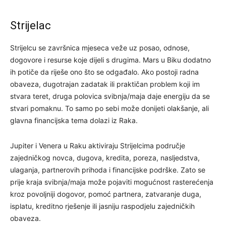
Strijelac
Strijelcu se završnica mjeseca veže uz posao, odnose,
dogovore i resurse koje dijeli s drugima. Mars u Biku dodatno
ih potiče da riješe ono što se odgađalo. Ako postoji radna
obaveza, dugotrajan zadatak ili praktičan problem koji im
stvara teret, druga polovica svibnja/maja daje energiju da se
stvari pomaknu. To samo po sebi može donijeti olakšanje, ali
glavna financijska tema dolazi iz Raka.
Jupiter i Venera u Raku aktiviraju Strijelcima područje
zajedničkog novca, dugova, kredita, poreza, nasljedstva,
ulaganja, partnerovih prihoda i financijske podrške. Zato se
prije kraja svibnja/maja može pojaviti mogućnost rasterećenja
kroz povoljniji dogovor, pomoć partnera, zatvaranje duga,
isplatu, kreditno rješenje ili jasniju raspodjelu zajedničkih
obaveza.