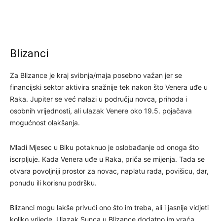
Blizanci
Za Blizance je kraj svibnja/maja posebno važan jer se
financijski sektor aktivira snažnije tek nakon što Venera uđe u
Raka. Jupiter se već nalazi u području novca, prihoda i
osobnih vrijednosti, ali ulazak Venere oko 19.5. pojačava
mogućnost olakšanja.
Mladi Mjesec u Biku potaknuo je oslobađanje od onoga što
iscrpljuje. Kada Venera uđe u Raka, priča se mijenja. Tada se
otvara povoljniji prostor za novac, naplatu rada, povišicu, dar,
ponudu ili korisnu podršku.
Blizanci mogu lakše privući ono što im treba, ali i jasnije vidjeti
koliko vrijede. Ulazak Sunca u Blizance dodatno im vraća