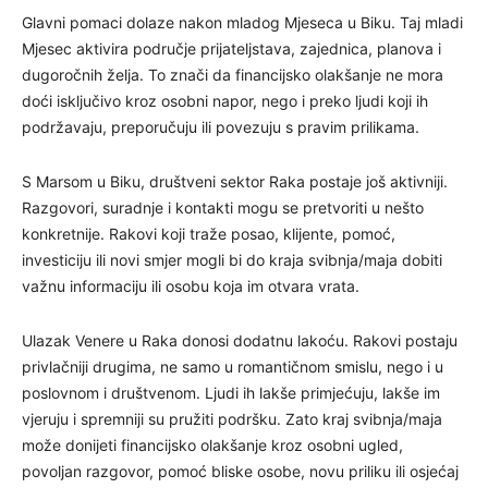
Glavni pomaci dolaze nakon mladog Mjeseca u Biku. Taj mladi
Mjesec aktivira područje prijateljstava, zajednica, planova i
dugoročnih želja. To znači da financijsko olakšanje ne mora
doći isključivo kroz osobni napor, nego i preko ljudi koji ih
podržavaju, preporučuju ili povezuju s pravim prilikama.
S Marsom u Biku, društveni sektor Raka postaje još aktivniji.
Razgovori, suradnje i kontakti mogu se pretvoriti u nešto
konkretnije. Rakovi koji traže posao, klijente, pomoć,
investiciju ili novi smjer mogli bi do kraja svibnja/maja dobiti
važnu informaciju ili osobu koja im otvara vrata.
Ulazak Venere u Raka donosi dodatnu lakoću. Rakovi postaju
privlačniji drugima, ne samo u romantičnom smislu, nego i u
poslovnom i društvenom. Ljudi ih lakše primjećuju, lakše im
vjeruju i spremniji su pružiti podršku. Zato kraj svibnja/maja
može donijeti financijsko olakšanje kroz osobni ugled,
povoljan razgovor, pomoć bliske osobe, novu priliku ili osjećaj