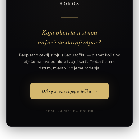
HOROS
Koja planeta ti stvara
najveći unutarnji otpor?
Besplatno otkrij svoju slijepu točku — planet koji tiho
utječe na sve ostalo u tvojoj karti. Treba ti samo
datum, mjesto i vrijeme rođenja.
Otkrij svoju slijepu točku →
BESPLATNO · HOROS.HR