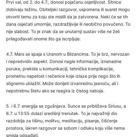
Prvi val, od 2. do 4.7., donosi pojačanu osjetljivost. Sitnice
dobivaju težinu. Obiteljski razgovor, uspomena ili susret mogu
otvoriti temu za koju ste mislili da je zatvorena. Neki će se tih
dana osjećati umornije, razdražljivije ili neobično povučeno. To
nije slabost. To je znak da se unutarnji sustav više ne želi
prilagođavati onome što ga iscrpljuje.
4.7. Mars se spaja s Uranom u Blizancima. To je brz, nervozan
i nepredvidiv aspekt. Donosi nagle informacije, iznenadne
poruke, prekide u komunikaciji, tehničke komplikacije,
prometnu napetost i rečenice koje izlaze prije nego što ih
stignemo ublažiti. Može donijeti izvanrednu jasnoću, ali i
nepotrebnu štetu ako se reagira iz čistog naboja.
5. i 6.7. energija se zgušnjava. Sunce se približava Siriusu, a
6.7. u 13:55 dolazi središnji trenutak. To je najvažniji dio
razdoblja za tišinu, molitvu, meditaciju, pisanje, čišćenje
prostora, iskren razgovor sa sobom i odluku koju više nema
smisla odgađati.