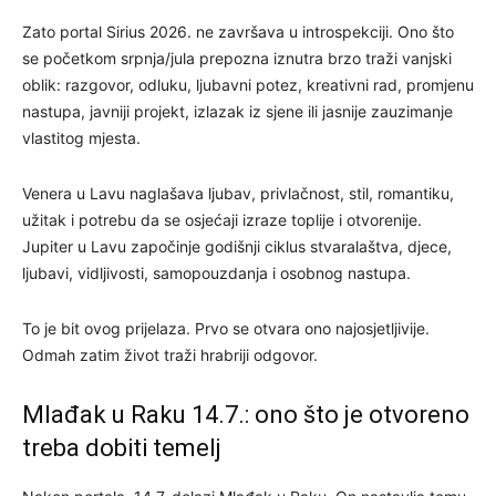
Zato portal Sirius 2026. ne završava u introspekciji. Ono što
se početkom srpnja/jula prepozna iznutra brzo traži vanjski
oblik: razgovor, odluku, ljubavni potez, kreativni rad, promjenu
nastupa, javniji projekt, izlazak iz sjene ili jasnije zauzimanje
vlastitog mjesta.
Venera u Lavu naglašava ljubav, privlačnost, stil, romantiku,
užitak i potrebu da se osjećaji izraze toplije i otvorenije.
Jupiter u Lavu započinje godišnji ciklus stvaralaštva, djece,
ljubavi, vidljivosti, samopouzdanja i osobnog nastupa.
To je bit ovog prijelaza. Prvo se otvara ono najosjetljivije.
Odmah zatim život traži hrabriji odgovor.
Mlađak u Raku 14.7.: ono što je otvoreno
treba dobiti temelj