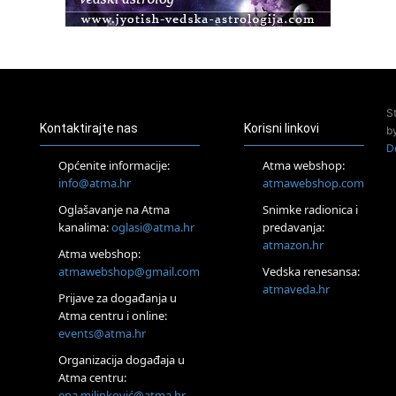
Pula
Access BARS®, otpusti stres
23.08.
Pula
Access Energetski Facelift®
24.08.
S
Zagreb
Kontaktirajte nas
Korisni linkovi
b
Pjesma srca / Zagreb
D
Online
Općenite informacije:
Atma webshop:
Tečaj Višeg Vodstva, razvijanja intuicije i Akaša zapisa
info@atma.hr
atmawebshop.com
26.08.
Oglašavanje na Atma
Snimke radionica i
Online
kanalima:
oglasi@atma.hr
predavanja:
Postanite Nositelj Vibracije Nove Zemlje
atmazon.hr
27.08.
Atma webshop:
Visoko
atmawebshop@gmail.com
Vedska renesansa:
Alemka Dauskardt – Jednodnevna radionica sistemskih
atmaveda.hr
Prijave za događanja u
konstelacija
Atma centru i online:
29.08.
events@atma.hr
Zagreb
HOD PO ŽERAVICI – Seminar koji mijenja tijelo, duh i um
Organizacija događaja u
SoulFest – Festival glazbe, mudrosti i zajedništva
Atma centru:
30.08.
ena.milinković@atma.hr