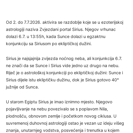
Od 2. do 7.7.2026. aktivira se razdoblje koje se u ezoterijskoj
astrologiji naziva Zvjezdani portal Sirius. Njegov vrhunac
dolazi 6.7. u 13:55h, kada Sunce dolazi u egzaktnu
konjunkciju sa Siriusom po ekliptičkoj dužini.
Sirius je najsjajnija zvijezda noćnog neba, ali konjunkcija 6.7.
ne znači da se Sunce i Sirius vide jedno uz drugo na nebu.
Riječ je o astrološkoj konjunkciji po ekliptičkoj dužini: Sunce i
Sirius dijele istu ekliptičku dužinu, dok je Sirius gotovo 40°
južnije od Sunca.
U starom Egiptu Sirius je imao iznimno mjesto. Njegovo
pojavljivanje na nebu povezivalo se s poplavom Nila,
plodnošću, obnovom zemlje i početkom novog ciklusa. U
suvremenoj duhovnoj astrologiji ostao je vezan uz ideju višeg
znanja, unutarnjeg vodstva, posvećenja i trenutka u kojem