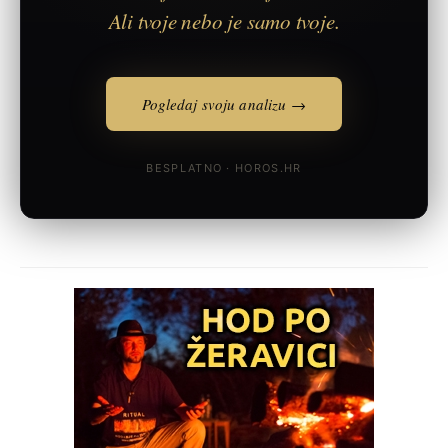
Ali tvoje nebo je samo tvoje.
Pogledaj svoju analizu →
BESPLATNO · HOROS.HR