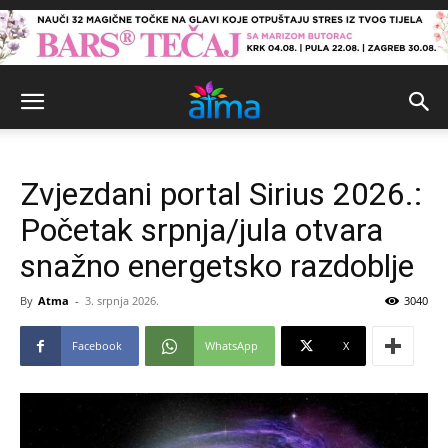
Zvjezdani portal Sirius 2026.:
Početak srpnja/jula otvara
snažno energetsko razdoblje
By
Atma
-
3. srpnja 2026.
3040
Facebook
WhatsApp
X