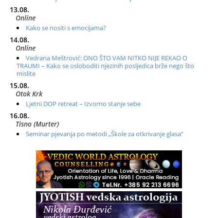
13.08.
Online
Kako se nositi s emocijama?
14.08.
Online
Vedrana Meštrović: ONO ŠTO VAM NITKO NIJE REKAO O
TRAUMI – Kako se osloboditi njezinih posljedica brže nego što
mislite
15.08.
Otok Krk
Ljetni DOP retreat – Izvorno stanje sebe
16.08.
Tisno (Murter)
Seminar pjevanja po metodi „Škole za otkrivanje glasa“
20.08.
Online
Radionica: Pomagači iz drugih dimenzija Online – otvoreno za
sve
21.08.
Zagreb+Online
Osnovni ThetaHealing® tečaj, Zagreb i Online
22.08.