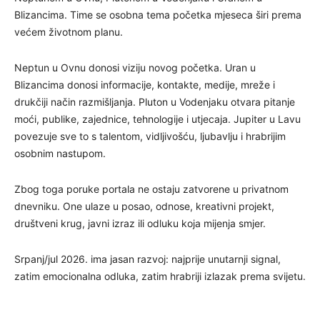
Blizancima. Time se osobna tema početka mjeseca širi prema
većem životnom planu.
Neptun u Ovnu donosi viziju novog početka. Uran u
Blizancima donosi informacije, kontakte, medije, mreže i
drukčiji način razmišljanja. Pluton u Vodenjaku otvara pitanje
moći, publike, zajednice, tehnologije i utjecaja. Jupiter u Lavu
povezuje sve to s talentom, vidljivošću, ljubavlju i hrabrijim
osobnim nastupom.
Zbog toga poruke portala ne ostaju zatvorene u privatnom
dnevniku. One ulaze u posao, odnose, kreativni projekt,
društveni krug, javni izraz ili odluku koja mijenja smjer.
Srpanj/jul 2026. ima jasan razvoj: najprije unutarnji signal,
zatim emocionalna odluka, zatim hrabriji izlazak prema svijetu.