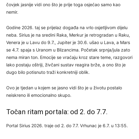
čovjek jasnije vidi ono što je prije toga osjećao samo kao
nemir.
Godine 2026. taj se prijelaz događa na vrlo osjetljivom dijelu
neba. Sirius je na sredini Raka, Merkur je retrogradan u Raku,
Venera je u Lavu do 9.7., Jupiter je 30.6. ušao u Lava, a Mars
se 4.7. spaja s Uranom u Blizancima. Početak srpnja/jula zato
nema miran ton. Emocije se vraćaju kroz stare teme, razgovori
lako postaju oštriji, živčani sustav reagira brže, a ono što je
dugo bilo potisnuto traži konkretniji oblik.
Ovo je tjedan u kojem se jasno vidi što je u životu postalo
neiskreno ili emocionalno skupo.
Točan ritam portala: od 2. do 7.7.
Portal Sirius 2026. traje od 2. do 7.7. Vrhunac je 6.7. u 13:55.