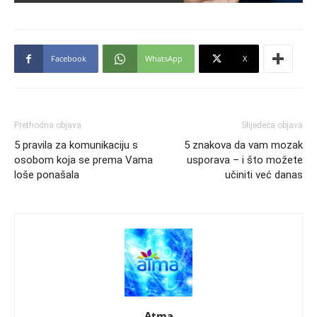
Facebook
WhatsApp
X
Prethodna objava
Slijedeća objava
5 pravila za komunikaciju s
5 znakova da vam mozak
osobom koja se prema Vama
usporava – i što možete
loše ponašala
učiniti već danas
Atma