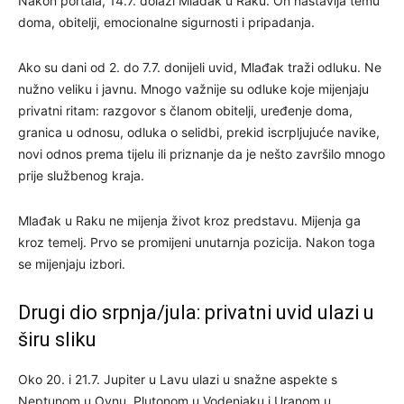
Nakon portala, 14.7. dolazi Mlađak u Raku. On nastavlja temu
doma, obitelji, emocionalne sigurnosti i pripadanja.
Ako su dani od 2. do 7.7. donijeli uvid, Mlađak traži odluku. Ne
nužno veliku i javnu. Mnogo važnije su odluke koje mijenjaju
privatni ritam: razgovor s članom obitelji, uređenje doma,
granica u odnosu, odluka o selidbi, prekid iscrpljujuće navike,
novi odnos prema tijelu ili priznanje da je nešto završilo mnogo
prije službenog kraja.
Mlađak u Raku ne mijenja život kroz predstavu. Mijenja ga
kroz temelj. Prvo se promijeni unutarnja pozicija. Nakon toga
se mijenjaju izbori.
Drugi dio srpnja/jula: privatni uvid ulazi u
širu sliku
Oko 20. i 21.7. Jupiter u Lavu ulazi u snažne aspekte s
Neptunom u Ovnu, Plutonom u Vodenjaku i Uranom u