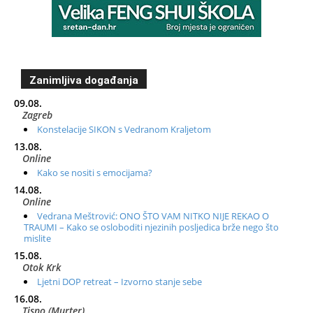
Zanimljiva događanja
09.08.
Zagreb
Konstelacije SIKON s Vedranom Kraljetom
13.08.
Online
Kako se nositi s emocijama?
14.08.
Online
Vedrana Meštrović: ONO ŠTO VAM NITKO NIJE REKAO O
TRAUMI – Kako se osloboditi njezinih posljedica brže nego što
mislite
15.08.
Otok Krk
Ljetni DOP retreat – Izvorno stanje sebe
16.08.
Tisno (Murter)