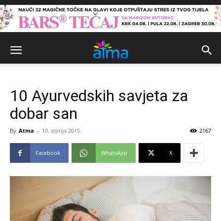
10 Ayurvedskih savjeta za
dobar san
By
Atma
-
10. srpnja 2015.
2167
Facebook
WhatsApp
X