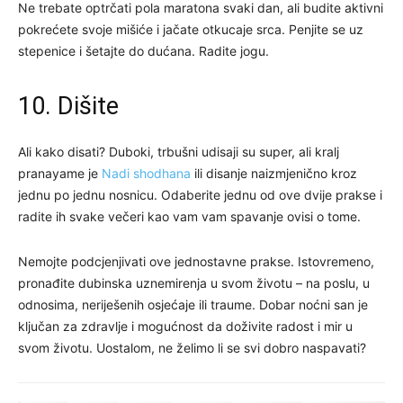
Ne trebate optrčati pola maratona svaki dan, ali budite aktivni
pokrećete svoje mišiće i jačate otkucaje srca. Penjite se uz
stepenice i šetajte do dućana. Radite jogu.
10. Dišite
Ali kako disati? Duboki, trbušni udisaji su super, ali kralj
pranayame je
Nadi shodhana
ili disanje naizmjenično kroz
jednu po jednu nosnicu. Odaberite jednu od ove dvije prakse i
radite ih svake večeri kao vam vam spavanje ovisi o tome.
Nemojte podcjenjivati ​​ove jednostavne prakse. Istovremeno,
pronađite dubinska uznemirenja u svom životu – na poslu, u
odnosima, neriješenih osjećaje ili traume. Dobar noćni san je
ključan za zdravlje i mogućnost da doživite radost i mir u
svom životu. Uostalom, ne želimo li se svi dobro naspavati?