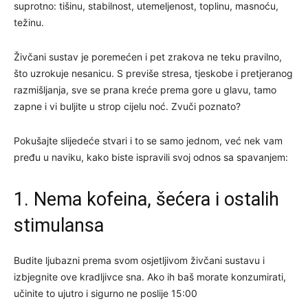
suprotno: tišinu, stabilnost, utemeljenost, toplinu, masnoću,
težinu.
Živčani sustav je poremećen i pet zrakova ne teku pravilno,
što uzrokuje nesanicu. S previše stresa, tjeskobe i pretjeranog
razmišljanja, sve se prana kreće prema gore u glavu, tamo
zapne i vi buljite u strop cijelu noć. Zvuči poznato?
Pokušajte slijedeće stvari i to se samo jednom, već nek vam
pređu u naviku, kako biste ispravili svoj odnos sa spavanjem:
1. Nema kofeina, šećera i ostalih
stimulansa
Budite ljubazni prema svom osjetljivom živčani sustavu i
izbjegnite ove kradljivce sna. Ako ih baš morate konzumirati,
učinite to ujutro i sigurno ne poslije 15:00