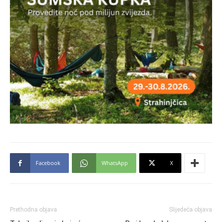
Facebook
WhatsApp
X
Prethodna objava
Slijedeća objava