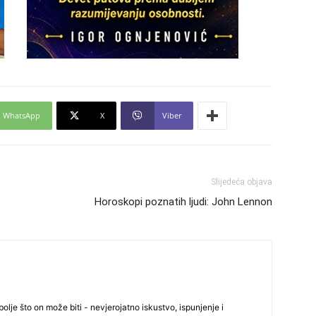
24
26
WhatsApp
X
Viber
27
Slijedeća objava
29
Horoskopi poznatih ljudi: John Lennon
30
olje što on može biti - nevjerojatno iskustvo, ispunjenje i
31