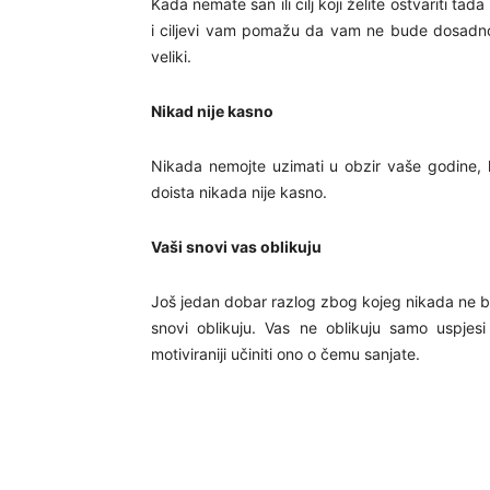
Kada nemate san ili cilj koji želite ostvariti ta
i ciljevi vam pomažu da vam ne bude dosadno u 
veliki.
Nikad nije kasno
Nikada nemojte uzimati u obzir vaše godine, 
doista nikada nije kasno.
Vaši snovi vas oblikuju
Još jedan dobar razlog zbog kojeg nikada ne bist
snovi oblikuju. Vas ne oblikuju samo uspjesi 
motiviraniji učiniti ono o čemu sanjate.