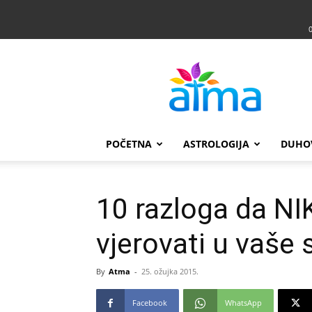
Atma
POČETNA
ASTROLOGIJA
DUHO
10 razloga da N
vjerovati u vaše
By
Atma
-
25. ožujka 2015.
Facebook
WhatsApp