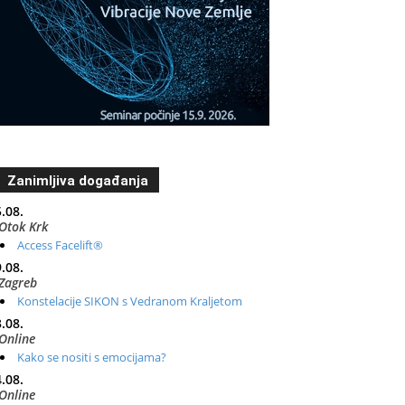
Zanimljiva događanja
.08.
Otok Krk
Access Facelift®
.08.
Zagreb
Konstelacije SIKON s Vedranom Kraljetom
.08.
Online
Kako se nositi s emocijama?
.08.
Online