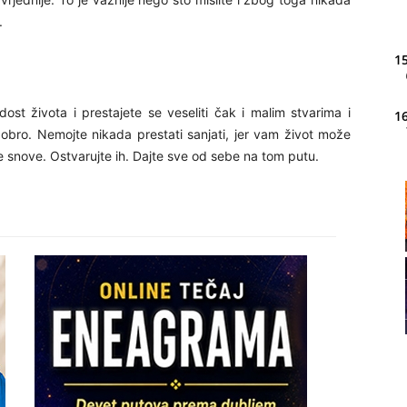
.
15
st života i prestajete se veseliti čak i malim stvarima i
16
dobro. Nemojte nikada prestati sanjati, jer vam život može
še snove. Ostvarujte ih. Dajte sve od sebe na tom putu.
20
21
22
23