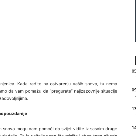
05
činjenica. Kada radite na ostvarenju vaših snova, tu nema
09
 samo da vam pomažu da “pregurate” najizazovnije situacije
zadovoljnijima.
13
amopouzdanije
14
ših snova mogu vam pomoći da svijet vidite iz sasvim druge
rjednije. To je važnije nego što mislite i zbog toga nikada