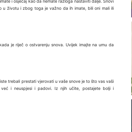
da imate i osjećaj kao da nemate razloga nastaviti dalje. Snovi
životu i zbog toga je važno da ih imate, bili oni mali ili
kada je riječ o ostvarenju snova. Uvijek imajte na umu da
e trebali prestati vjerovati u vaše snove je to što vas vaši
već i neuspjesi i padovi. Iz njih učite, postajete bolji i