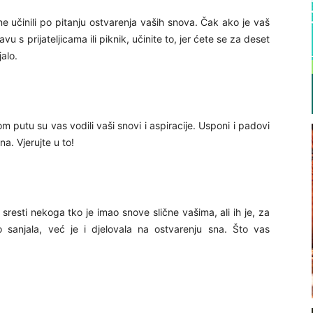
 ne učinili po pitanju ostvarenja vaših snova. Čak ako je vaš
u s prijateljicama ili piknik, učinite to, jer ćete se za deset
alo.
m putu su vas vodili vaši snovi i aspiracije. Usponi i padovi
a. Vjerujte u to!
sresti nekoga tko je imao snove slične vašima, ali ih je, za
 sanjala, već je i djelovala na ostvarenju sna. Što vas