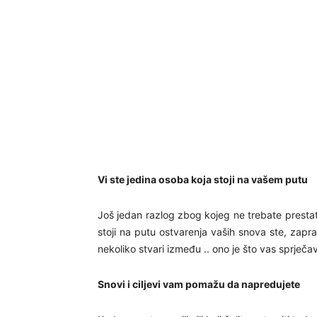
Vi ste jedina osoba koja stoji na vašem putu
Još jedan razlog zbog kojeg ne trebate prestati 
stoji na putu ostvarenja vaših snova ste, zapr
nekoliko stvari između .. ono je što vas sprječa
Snovi i ciljevi vam pomažu da napredujete