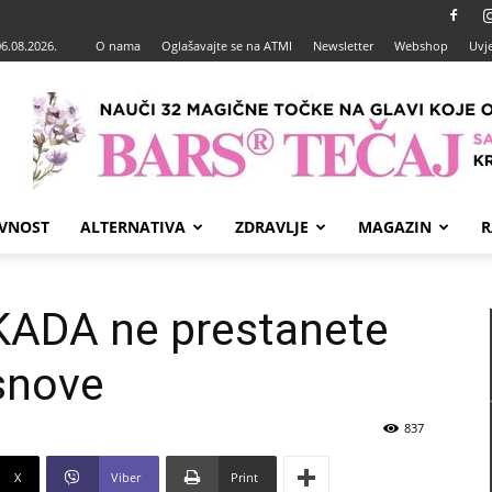
06.08.2026.
O nama
Oglašavajte se na ATMI
Newsletter
Webshop
Uvje
VNOST
ALTERNATIVA
ZDRAVLJE
MAGAZIN
R
IKADA ne prestanete
 snove
837
X
Viber
Print