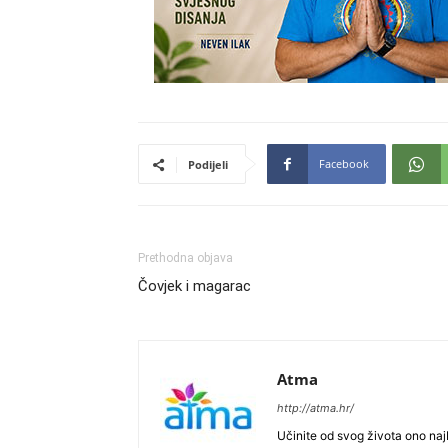
Facebook
Podijeli
Prethodna objava
Čovjek i magarac
Atma
http://atma.hr/
Učinite od svog života ono najb