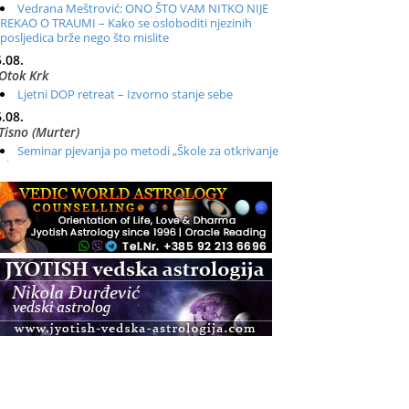
Vedrana Meštrović: ONO ŠTO VAM NITKO NIJE
REKAO O TRAUMI – Kako se osloboditi njezinih
posljedica brže nego što mislite
.08.
Otok Krk
Ljetni DOP retreat – Izvorno stanje sebe
.08.
Tisno (Murter)
Seminar pjevanja po metodi „Škole za otkrivanje
glasa“
.08.
Online
Radionica: Pomagači iz drugih dimenzija Online –
otvoreno za sve
.08.
Zagreb+Online
Osnovni ThetaHealing® tečaj, Zagreb i Online
.08.
Pula
Access BARS®, otpusti stres
.08.
Pula
Access Energetski Facelift®