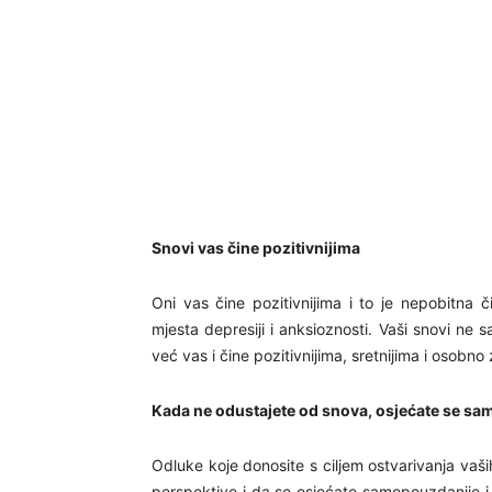
Snovi vas čine pozitivnijima
Oni vas čine pozitivnijima i to je nepobitna 
mjesta depresiji i anksioznosti. Vaši snovi ne
već vas i čine pozitivnijima, sretnijima i osobno 
Kada ne odustajete od snova, osjećate se s
Odluke koje donosite s ciljem ostvarivanja va
perspektive i da se osjećate samopouzdanije i v