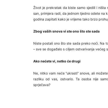
Život je prekratak da biste samo sjedili i ništa
san, primjera radi, da jednom tjedno odete na kav
godina zapitati kako je vrijeme tako brzo prohuj
Zbog vaših snova vi ste ono što ste sada
Niste postali ono što ste sada preko noći. Na to
– sve se događalo s ciljem ostvarivanja većeg sn
Ako nećete vi, netko će drugi
Ne, nitko vam neće “ukrasti” snove, ali možete 
razliku od vas, ostvario. Ta osoba nije samo
sprječava?