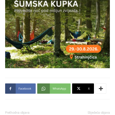
Facebook
WhatsApp
X
Prethodna objava
Slijedeća objava