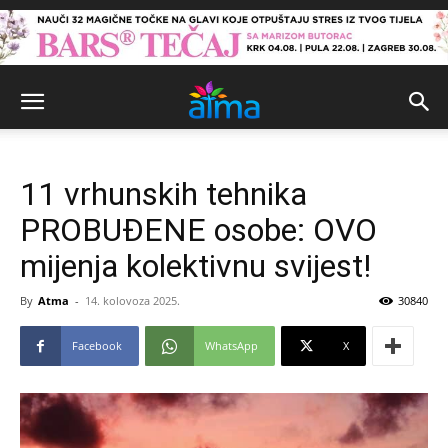
11 vrhunskih tehnika
PROBUĐENE osobe: OVO
mijenja kolektivnu svijest!
By
Atma
-
14. kolovoza 2025.
30840
Facebook
WhatsApp
X