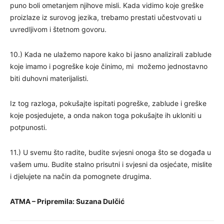
puno boli ometanjem njihove misli. Kada vidimo koje greške
proizlaze iz surovog jezika, trebamo prestati učestvovati u
uvredljivom i štetnom govoru.
10.) Kada ne ulažemo napore kako bi jasno analizirali zablude
koje imamo i pogreške koje činimo, mi možemo jednostavno
biti duhovni materijalisti.
Iz tog razloga, pokušajte ispitati pogreške, zablude i greške
koje posjedujete, a onda nakon toga pokušajte ih ukloniti u
potpunosti.
11.) U svemu što radite, budite svjesni onoga što se događa u
vašem umu. Budite stalno prisutni i svjesni da osjećate, mislite
i djelujete na način da pomognete drugima.
ATMA – Pripremila: Suzana Dulčić