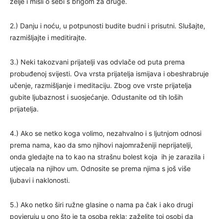
želje i misli o sebi s brigom za druge.
2.) Danju i noću, u potpunosti budite budni i prisutni. Slušajte,
razmišljajte i meditirajte.
3.) Neki takozvani prijatelji vas odvlače od puta prema
probuđenoj svijesti. Ova vrsta prijatelja ismijava i obeshrabruje
učenje, razmišljanje i meditaciju. Zbog ove vrste prijatelja
gubite ljubaznost i suosjećanje. Odustanite od tih loših
prijatelja.
4.) Ako se netko koga volimo, nezahvalno i s ljutnjom odnosi
prema nama, kao da smo njihovi najomraženiji neprijatelji,
onda gledajte na to kao na strašnu bolest koja ih je zarazila i
utjecala na njihov um. Odnosite se prema njima s još više
ljubavi i naklonosti.
5.) Ako netko širi ružne glasine o nama pa čak i ako drugi
povjeruju u ono što je ta osoba rekla; zaželite toj osobi da