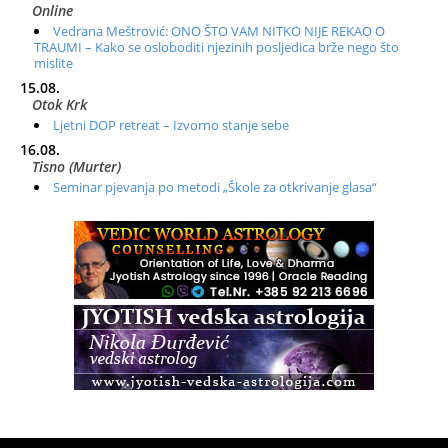
Online
Vedrana Meštrović: ONO ŠTO VAM NITKO NIJE REKAO O
TRAUMI – Kako se osloboditi njezinih posljedica brže nego što
mislite
15.08.
Otok Krk
Ljetni DOP retreat – Izvorno stanje sebe
16.08.
Tisno (Murter)
Seminar pjevanja po metodi „Škole za otkrivanje glasa“
20.08.
Online
Radionica: Pomagači iz drugih dimenzija Online – otvoreno za
sve
21.08.
Zagreb+Online
Osnovni ThetaHealing® tečaj, Zagreb i Online
22.08.
Pula
Access BARS®, otpusti stres
23.08.
Pula