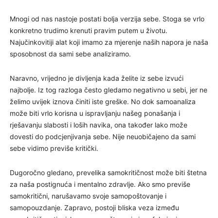
Mnogi od nas nastoje postati bolja verzija sebe. Stoga se vrlo
konkretno trudimo krenuti pravim putem u životu.
Najučinkovitiji alat koji imamo za mjerenje naših napora je naša
sposobnost da sami sebe analiziramo.
Naravno, vrijedno je divljenja kada želite iz sebe izvući
najbolje. Iz tog razloga često gledamo negativno u sebi, jer ne
želimo uvijek iznova činiti iste greške. No dok samoanaliza
može biti vrlo korisna u ispravljanju našeg ponašanja i
rješavanju slabosti i loših navika, ona također lako može
dovesti do podcjenjivanja sebe. Nije neuobičajeno da sami
sebe vidimo previše kritički.
Dugoročno gledano, prevelika samokritičnost može biti štetna
za naša postignuća i mentalno zdravlje. Ako smo previše
samokritični, narušavamo svoje samopoštovanje i
samopouzdanje. Zapravo, postoji bliska veza između