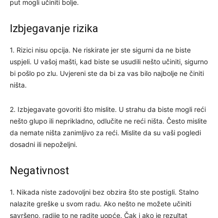
put mogli učiniti bolje.
Izbjegavanje rizika
1. Rizici nisu opcija. Ne riskirate jer ste sigurni da ne biste
uspjeli. U vašoj mašti, kad biste se usudili nešto učiniti, sigurno
bi pošlo po zlu. Uvjereni ste da bi za vas bilo najbolje ne činiti
ništa.
2. Izbjegavate govoriti što mislite. U strahu da biste mogli reći
nešto glupo ili neprikladno, odlučite ne reći ništa. Često mislite
da nemate ništa zanimljivo za reći. Mislite da su vaši pogledi
dosadni ili nepoželjni.
Negativnost
1. Nikada niste zadovoljni bez obzira što ste postigli. Stalno
nalazite greške u svom radu. Ako nešto ne možete učiniti
savršeno, radije to ne radite uopće. Čak i ako je rezultat