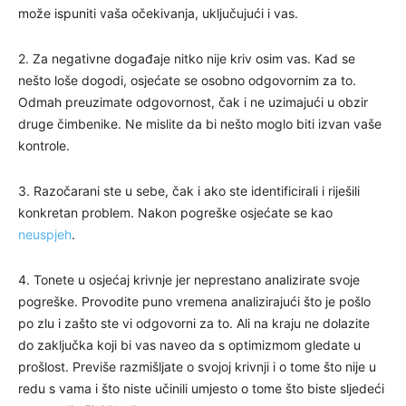
može ispuniti vaša očekivanja, uključujući i vas.
2. Za negativne događaje nitko nije kriv osim vas. Kad se
nešto loše dogodi, osjećate se osobno odgovornim za to.
Odmah preuzimate odgovornost, čak i ne uzimajući u obzir
druge čimbenike. Ne mislite da bi nešto moglo biti izvan vaše
kontrole.
3. Razočarani ste u sebe, čak i ako ste identificirali i riješili
konkretan problem. Nakon pogreške osjećate se kao
neuspjeh
.
4. Tonete u osjećaj krivnje jer neprestano analizirate svoje
pogreške. Provodite puno vremena analizirajući što je pošlo
po zlu i zašto ste vi odgovorni za to. Ali na kraju ne dolazite
do zaključka koji bi vas naveo da s optimizmom gledate u
prošlost. Previše razmišljate o svojoj krivnji i o tome što nije u
redu s vama i što niste učinili umjesto o tome što biste sljedeći