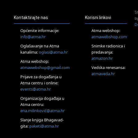
Access Energetski Facelift®
24.08.
S
Zagreb
Kontaktirajte nas
Korisni linkovi
b
Pjesma srca / Zagreb
D
Online
Općenite informacije:
Atma webshop:
Tečaj Višeg Vodstva, razvijanja intuicije i Akaša zapisa
info@atma.hr
atmawebshop.com
26.08.
Oglašavanje na Atma
Snimke radionica i
Online
kanalima:
oglasi@atma.hr
predavanja:
Postanite Nositelj Vibracije Nove Zemlje
atmazon.hr
27.08.
Atma webshop:
Visoko
atmawebshop@gmail.com
Vedska renesansa:
Alemka Dauskardt – Jednodnevna radionica sistemskih
atmaveda.hr
Prijave za događanja u
konstelacija
Atma centru i online:
29.08.
events@atma.hr
Zagreb
HOD PO ŽERAVICI – Seminar koji mijenja tijelo, duh i um
Organizacija događaja u
SoulFest – Festival glazbe, mudrosti i zajedništva
Atma centru:
30.08.
ena.milinković@atma.hr
Zagreb
Slanje knjiga Bhagavad-
Access BARS® edukacija otpusti stres
gita:
paketi@atma.hr
31.08.
Zagreb