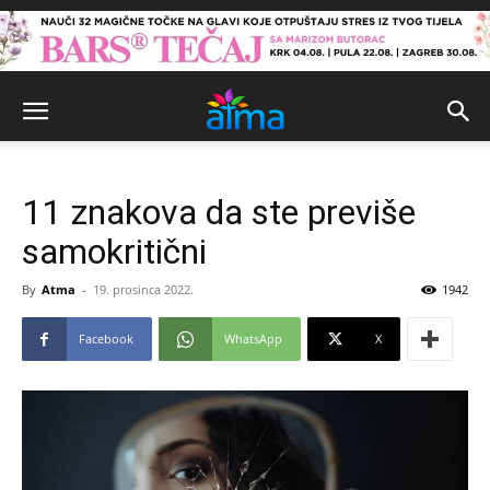
11 znakova da ste previše
samokritični
By
Atma
-
19. prosinca 2022.
1942
Facebook
WhatsApp
X