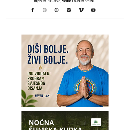
cijenite iskustvo, volite i budite sretni...