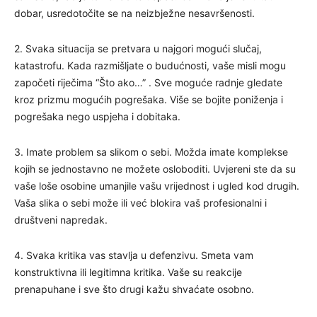
dobar, usredotočite se na neizbježne nesavršenosti.
2. Svaka situacija se pretvara u najgori mogući slučaj,
katastrofu. Kada razmišljate o budućnosti, vaše misli mogu
započeti riječima “Što ako…” . Sve moguće radnje gledate
kroz prizmu mogućih pogrešaka. Više se bojite poniženja i
pogrešaka nego uspjeha i dobitaka.
3. Imate problem sa slikom o sebi. Možda imate komplekse
kojih se jednostavno ne možete osloboditi. Uvjereni ste da su
vaše loše osobine umanjile vašu vrijednost i ugled kod drugih.
Vaša slika o sebi može ili već blokira vaš profesionalni i
društveni napredak.
4. Svaka kritika vas stavlja u defenzivu. Smeta vam
konstruktivna ili legitimna kritika. Vaše su reakcije
prenapuhane i sve što drugi kažu shvaćate osobno.