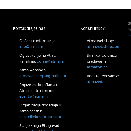
24.08.
Zagreb
Pjesma srca / Zagreb
Online
S
Tečaj Višeg Vodstva, razvijanja intuicije i Akaša zapisa
Kontaktirajte nas
Korisni linkovi
b
26.08.
D
Online
Općenite informacije:
Atma webshop:
Postanite Nositelj Vibracije Nove Zemlje
info@atma.hr
atmawebshop.com
27.08.
Oglašavanje na Atma
Snimke radionica i
Visoko
kanalima:
oglasi@atma.hr
predavanja:
Alemka Dauskardt – Jednodnevna radionica sistemskih
konstelacija
atmazon.hr
Atma webshop:
29.08.
atmawebshop@gmail.com
Vedska renesansa:
Zagreb
atmaveda.hr
Prijave za događanja u
HOD PO ŽERAVICI – Seminar koji mijenja tijelo, duh i um
SoulFest – Festival glazbe, mudrosti i zajedništva
Atma centru i online:
events@atma.hr
Radoboj
Noćna šumska kupka
Organizacija događaja u
30.08.
Atma centru:
Zagreb
ena.milinković@atma.hr
Access BARS® edukacija otpusti stres
Slanje knjiga Bhagavad-
31.08.