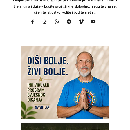
nevjerojatno iskustvo, ispunjenje i putovanje. Stvorite ravnotežu
tijela, uma i duše - budite svoji, živite slobodno, njegujte znanje,
cijenite iskustvo, volite i budite sretni...