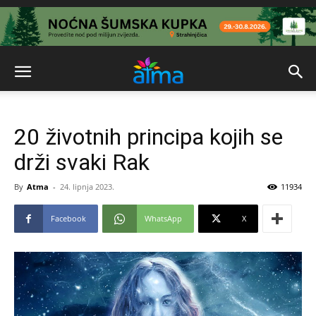
20 životnih principa kojih se
drži svaki Rak
By
Atma
-
24. lipnja 2023.
11934
Facebook
WhatsApp
X