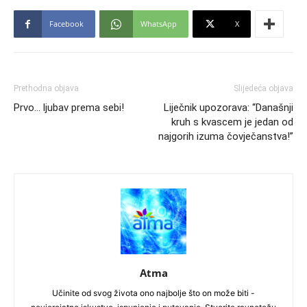
Facebook
WhatsApp
X
Prethodna objava
Slijedeća objava
Prvo… ljubav prema sebi!
Liječnik upozorava: “Današnji
kruh s kvascem je jedan od
najgorih izuma čovječanstva!”
Atma
Učinite od svog života ono najbolje što on može biti -