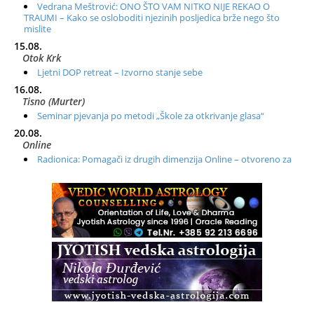
Vedrana Meštrović: ONO ŠTO VAM NITKO NIJE REKAO O
TRAUMI – Kako se osloboditi njezinih posljedica brže nego što
mislite
15.08.
Otok Krk
Ljetni DOP retreat – Izvorno stanje sebe
16.08.
Tisno (Murter)
Seminar pjevanja po metodi „Škole za otkrivanje glasa“
20.08.
Online
Radionica: Pomagači iz drugih dimenzija Online – otvoreno za
sve
21.08.
Zagreb+Online
Osnovni ThetaHealing® tečaj, Zagreb i Online
22.08.
Pula
Access BARS®, otpusti stres
23.08.
Pula
Access Energetski Facelift®