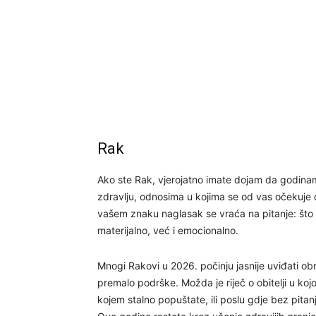
Rak
Ako ste Rak, vjerojatno imate dojam da godinama
zdravlju, odnosima u kojima se od vas očekuje 
vašem znaku naglasak se vraća na pitanje: što 
materijalno, već i emocionalno.
Mnogi Rakovi u 2026. počinju jasnije uviđati o
premalo podrške. Možda je riječ o obitelji u koj
kojem stalno popuštate, ili poslu gdje bez pita