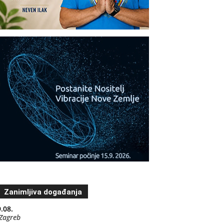
Zanimljiva događanja
.08.
Zagreb