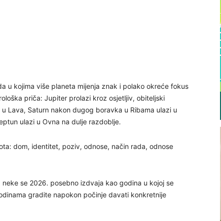
da u kojima više planeta mijenja znak i polako okreće fokus
loška priča: Jupiter prolazi kroz osjetljiv, obiteljski
azi u Lava, Saturn nakon dugog boravka u Ribama ulazi u
eptun ulazi u Ovna na dulje razdoblje.
ota: dom, identitet, poziv, odnose, način rada, odnose
a neke se 2026. posebno izdvaja kao godina u kojoj se
o godinama gradite napokon počinje davati konkretnije