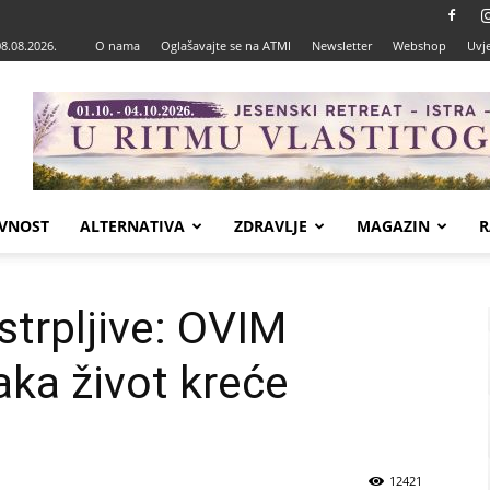
08.08.2026.
O nama
Oglašavajte se na ATMI
Newsletter
Webshop
Uvje
VNOST
ALTERNATIVA
ZDRAVLJE
MAGAZIN
R
strpljive: OVIM
ka život kreće
12421