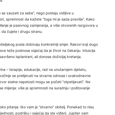
a.
27
 se zauzeti za sebe”, nego postaju vidljive u
vori, spremnost da kažete “toga mi je sada previše”. Kako
29
Manje je pasivnog zamjeranja, a više otvorenih razgovora u
 da čujete i drugu stranu.
iteljskog posla dobivaju konkretniji smjer. Rakovi koji dugo
sve teže podnose osjećaj da je život na čekanju. Intuicija
vršeno isplanirani, ali donose doživljaj kretanja.
dina – terapija, edukacije, rad na unutarnjem djetetu,
očinje se prelijevati na stvarne odnose i svakodnevne
30
zvor stalne napetosti mogu se početi “otpetljavati”. Ne
 se mijenja: više je spremnosti na suradnju i poštovanje
31
o pitanja: tko vam je “stvarno” obitelj. Ponekad to nisu
28
rijednosti, podršku i osjećaj da ste viđeni. Jupiter vam