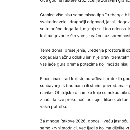
Ove godine rastete kroz učenje zdravijih granic
Granice više nisu samo misao tipa “trebao/la bih
svakodnevnici: drugačiji odgovori, jasniji dogo
se to počne događati, mijenja se i ton odnosa. 
kojima govorite što vam je važno, uz spremnost
Teme doma, preseljenja, uređenja prostora ili ob
odgađaju važnu odluku jer “nije pravi trenutak” 
vas jače gura prema potezima koji možda nisu sa
Emocionalni rad koji ste odrađivali proteklih go
suočavanje s traumama ili starim povredama – p
navike. Obiteljske dinamike koje su nekoć bile i
znači da sve preko noći postaje idilično, ali ton
vaših potreba.
Za mnoge Rakove 2026. donosi i veću jasnoću ok
samo krvni srodnici, već ljudi s kojima dijelite v