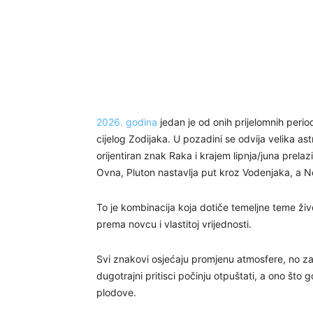
2026. godina
jedan je od onih prijelomnih perio
cijelog Zodijaka. U pozadini se odvija velika astro
orijentiran znak Raka i krajem lipnja/juna prel
Ovna, Pluton nastavlja put kroz Vodenjaka, a N
To je kombinacija koja dotiče temeljne teme živ
prema novcu i vlastitoj vrijednosti.
Svi znakovi osjećaju promjenu atmosfere, no z
dugotrajni pritisci počinju otpuštati, a ono št
plodove.