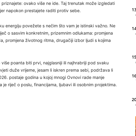
riznajete: ovako više ne ide. Taj trenutak može izgledati
13
jer napokon prestajete raditi protiv sebe.
ku energiju povežete s nečim što vam je istinski važno. Ne
14
e riječ o sasvim konkretnim, prizemnim odlukama: promjena
da, promjena životnog ritma, drugačiji izbor ljudi s kojima
15
iše poanta biti prvi, najglasniji ili najhrabriji pod svaku
ivjeti duže vrijeme, jesam li iskren prema sebi, podržava li
16
 2026. postaje godina u kojoj mnogi Ovnovi rade manje
 je riječ o poslu, financijama, ljubavi ili osobnim projektima.
20
21