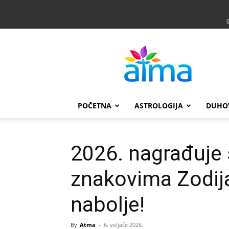
Atma
POČETNA
ASTROLOGIJA
DUHO
2026. nagrađuje 
znakovima Zodija
nabolje!
By
Atma
-
6. veljače 2026.