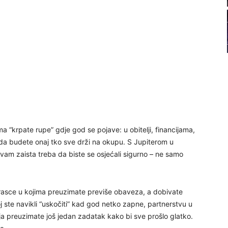
22
23
24
 “krpate rupe” gdje god se pojave: u obitelji, financijama,
da budete onaj tko sve drži na okupu. S Jupiterom u
vam zaista treba da biste se osjećali sigurno – ne samo
25
brasce u kojima preuzimate previše obaveza, a dobivate
oj ste navikli “uskočiti” kad god netko zapne, partnerstvu u
26
nja preuzimate još jedan zadatak kako bi sve prošlo glatko.