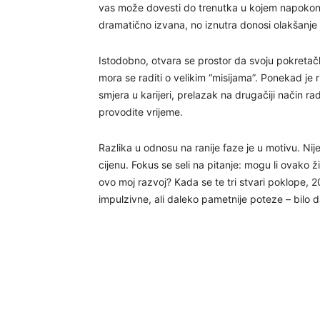
vas može dovesti do trenutka u kojem napokon p
dramatično izvana, no iznutra donosi olakšanje 
Istodobno, otvara se prostor da svoju pokretač
mora se raditi o velikim “misijama”. Ponekad j
smjera u karijeri, prelazak na drugačiji način ra
provodite vrijeme.
Razlika u odnosu na ranije faze je u motivu. Nije v
cijenu. Fokus se seli na pitanje: mogu li ovako ž
ovo moj razvoj? Kada se te tri stvari poklope,
impulzivne, ali daleko pametnije poteze – bilo da