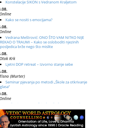
Konstelacije SIKON s Vedranom Kraljetom
.08.
Online
Kako se nositi s emocijama?
.08.
Online
Vedrana Meštrović: ONO ŠTO VAM NITKO NIJE
REKAO O TRAUMI – Kako se osloboditi njezinih
posljedica brže nego što mislite
.08.
Otok Krk
Ljetni DOP retreat – Izvorno stanje sebe
.08.
Tisno (Murter)
Seminar pjevanja po metodi „Škole za otkrivanje
glasa“
.08.
Online
Radionica: Pomagači iz drugih dimenzija Online –
otvoreno za sve
.08.
Zagreb+Online
Osnovni ThetaHealing® tečaj, Zagreb i Online