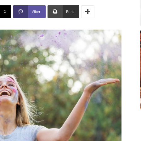
X
Viber
Print