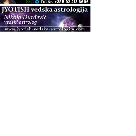
.08.
Zagreb
Osnovna radionica za izscjeljivanje pranom (Basic
Pranic Healing course)
Pula
Access BARS®, otpusti stres
.08.
Pula
Access Energetski Facelift®
.08.
Zagreb
Pjesma srca / Zagreb
Online
Tečaj Višeg Vodstva, razvijanja intuicije i Akaša
zapisa
.08.
Online
Upisi u program Profesionalni hipnoterapeut —
nova generacija kreće 25.08. 2026.
.08.
Online
Postanite Nositelj Vibracije Nove Zemlje