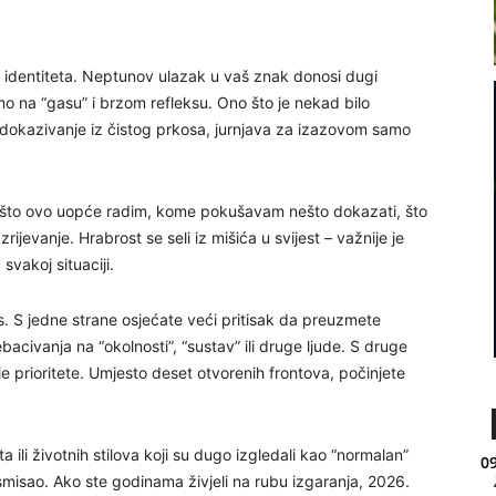
 identiteta. Neptunov ulazak u vaš znak donosi dugi
o na “gasu” i brzom refleksu. Ono što je nekad bilo
, dokazivanje iz čistog prkosa, jurnjava za izazovom samo
: zašto ovo uopće radim, kome pokušavam nešto dokazati, što
zrijevanje. Hrabrost se seli iz mišića u svijest – važnije je
svakoj situaciji.
. S jedne strane osjećate veći pritisak da preuzmete
civanja na “okolnosti”, “sustav” ili druge ljude. S druge
oje prioritete. Umjesto deset otvorenih frontova, počinjete
 ili životnih stilova koji su dugo izgledali kao “normalan”
09
 smisao. Ako ste godinama živjeli na rubu izgaranja, 2026.