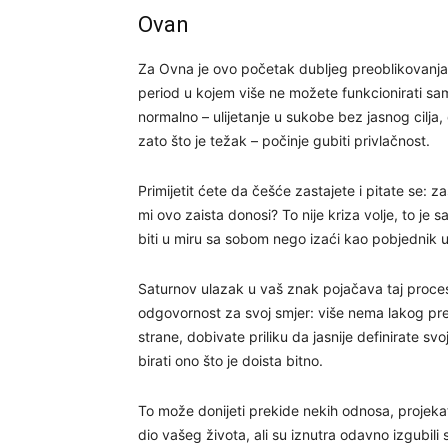
Ovan
Za Ovna je ovo početak dubljeg preoblikovanja
period u kojem više ne možete funkcionirati sam
normalno – ulijetanje u sukobe bez jasnog cilja
zato što je težak – počinje gubiti privlačnost.
Primijetit ćete da češće zastajete i pitate se
mi ovo zaista donosi? To nije kriza volje, to je sa
biti u miru sa sobom nego izaći kao pobjednik u 
Saturnov ulazak u vaš znak pojačava taj proces
odgovornost za svoj smjer: više nema lakog preba
strane, dobivate priliku da jasnije definirate sv
birati ono što je doista bitno.
To može donijeti prekide nekih odnosa, projekata
dio vašeg života, ali su iznutra odavno izgubili