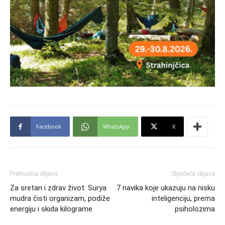
Facebook
WhatsApp
X
Prethodna objava
Slijedeća objava
Za sretan i zdrav život: Surya
7 navika koje ukazuju na nisku
mudra čisti organizam, podiže
inteligenciju, prema
energiju i skida kilograme
psiholozima