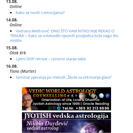
13.08.
Online
Kako se nositi s emocijama?
14.08.
Online
Vedrana Meštrović: ONO ŠTO VAM NITKO NIJE REKAO O
TRAUMI – Kako se osloboditi njezinih posljedica brže nego što
mislite
15.08.
Otok Krk
Ljetni DOP retreat – Izvorno stanje sebe
16.08.
Tisno (Murter)
Seminar pjevanja po metodi „Škole za otkrivanje glasa“
20.08.
Online
Radionica: Pomagači iz drugih dimenzija Online – otvoreno za
sve
21.08.
Zagreb+Online
Osnovni ThetaHealing® tečaj, Zagreb i Online
22.08.
Pula