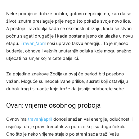
Neke promjene dolaze polako, gotovo neprimjetno, kao da se
život iznutra preslaguje prije nego što pokaže svoje novo lice.
A postoje i razdoblja kada se okolnosti ubrzaju, kada se stvari
počnu slagati drugačije i kada postane jasno da ulazite u novu
etapu.
Travanj/april
nosi upravo takvu energiju. To je mjesec
buđenja, obnove i važnih unutarnjih odluka koje mogu snažno
utjecati na smjer kojim ćete dalje ići.
Za pojedine znakove Zodijaka ovaj će period biti posebno
važan. Moguće su neočekivane prilike, susreti koji ostavljaju
dubok trag i situacije koje traže da jasnije odaberete sebe.
Ovan: vrijeme osobnog proboja
Ovnovima
travanj/april
donosi snažan val energije, odlučnosti i
osjećaja da je pravi trenutak za poteze koji su dugo čekali.
Ono što je neko vrijeme stajalo po strani sada traži Vašu