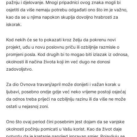
pažnju i djelovanje. Mnogi pripadnici ovog znaka mogli bi
osjetiti da više nemaju potrebu odgađati ono što im je važno,
kao da se u njima napokon skuplja dovoljno hrabrosti za
iskorak.
Kod nekih će se to pokazati kroz želju da pokrenu novi
projekt, uđu u novu poslovnu priču ili ozbiljnije razmisle o
promjeni posla. Kod drugih bi to mogao biti izlazak iz odnosa,
okolnosti ili načina života koji im već dugo ne donosi
zadovoljstvo.
Za dio Ovnova travanj/april može donijeti i važan korak u
ljubavi, posebno ondje gdje već neko vrijeme postoji osjećaj
da odnos treba prijeći na ozbiljniju razinu ili da više ne može
ostati u nejasnoj zoni.
Ono što ovaj period čini posebnim jest dojam da se vanjske
okolnosti počinju pomicati u Vašu korist. Kao da život daje
potvrdu da je kretanje naprijed ispravan smjer. Pojavljuju se