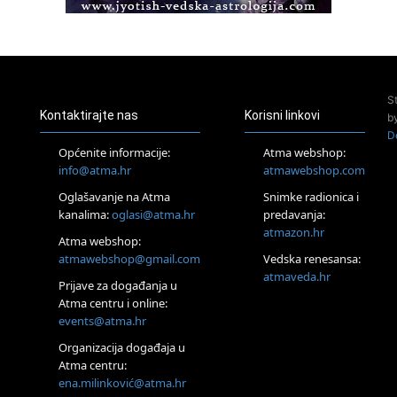
Access BARS®, otpusti stres
23.08.
Pula
Access Energetski Facelift®
24.08.
S
Zagreb
Kontaktirajte nas
Korisni linkovi
b
Pjesma srca / Zagreb
D
Online
Općenite informacije:
Atma webshop:
Tečaj Višeg Vodstva, razvijanja intuicije i Akaša zapisa
info@atma.hr
atmawebshop.com
26.08.
Oglašavanje na Atma
Snimke radionica i
Online
kanalima:
oglasi@atma.hr
predavanja:
Postanite Nositelj Vibracije Nove Zemlje
atmazon.hr
27.08.
Atma webshop:
Visoko
atmawebshop@gmail.com
Vedska renesansa:
Alemka Dauskardt – Jednodnevna radionica sistemskih
atmaveda.hr
Prijave za događanja u
konstelacija
Atma centru i online:
29.08.
events@atma.hr
Zagreb
HOD PO ŽERAVICI – Seminar koji mijenja tijelo, duh i um
Organizacija događaja u
SoulFest – Festival glazbe, mudrosti i zajedništva
Atma centru:
30.08.
ena.milinković@atma.hr
Zagreb