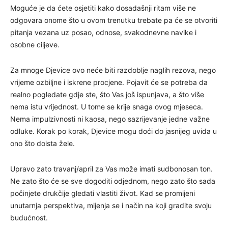
Moguće je da ćete osjetiti kako dosadašnji ritam više ne
odgovara onome što u ovom trenutku trebate pa će se otvoriti
pitanja vezana uz posao, odnose, svakodnevne navike i
osobne ciljeve.
Za mnoge Djevice ovo neće biti razdoblje naglih rezova, nego
vrijeme ozbiljne i iskrene procjene. Pojavit će se potreba da
realno pogledate gdje ste, što Vas još ispunjava, a što više
nema istu vrijednost. U tome se krije snaga ovog mjeseca.
Nema impulzivnosti ni kaosa, nego sazrijevanje jedne važne
odluke. Korak po korak, Djevice mogu doći do jasnijeg uvida u
ono što doista žele.
Upravo zato travanj/april za Vas može imati sudbonosan ton.
Ne zato što će se sve dogoditi odjednom, nego zato što sada
počinjete drukčije gledati vlastiti život. Kad se promijeni
unutarnja perspektiva, mijenja se i način na koji gradite svoju
budućnost.