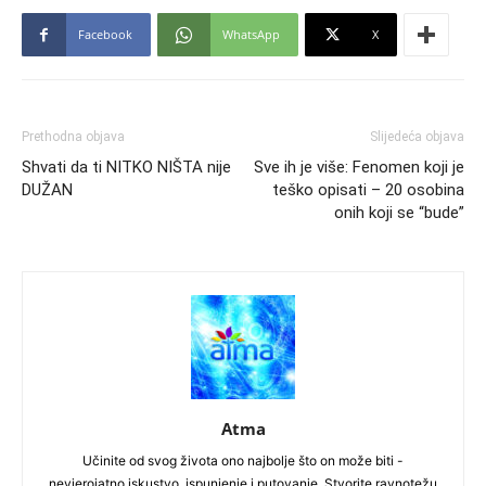
Facebook
WhatsApp
X
Prethodna objava
Slijedeća objava
Shvati da ti NITKO NIŠTA nije
Sve ih je više: Fenomen koji je
DUŽAN
teško opisati – 20 osobina
onih koji se “bude”
Atma
Učinite od svog života ono najbolje što on može biti -
nevjerojatno iskustvo, ispunjenje i putovanje. Stvorite ravnotežu