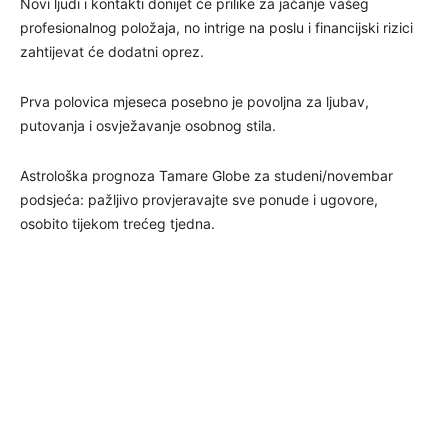
Novi ljudi i kontakti donijet će prilike za jačanje vašeg
profesionalnog položaja, no intrige na poslu i financijski rizici
zahtijevat će dodatni oprez.
Prva polovica mjeseca posebno je povoljna za ljubav,
putovanja i osvježavanje osobnog stila.
Astrološka prognoza Tamare Globe za studeni/novembar
podsjeća: pažljivo provjeravajte sve ponude i ugovore,
osobito tijekom trećeg tjedna.