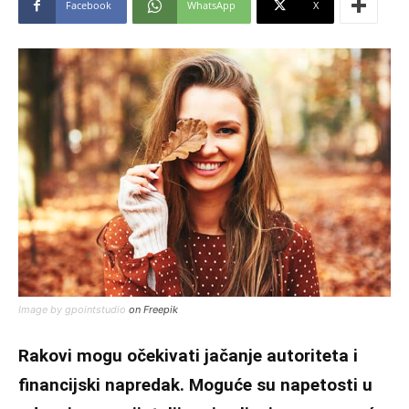
Facebook
WhatsApp
X
Image by gpointstudio
on Freepik
Rakovi mogu očekivati jačanje autoriteta i
financijski napredak. Moguće su napetosti u