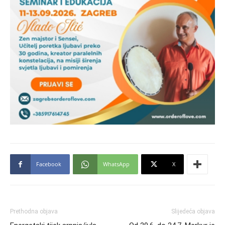
Facebook
WhatsApp
X
Prethodna objava
Slijedeća objava