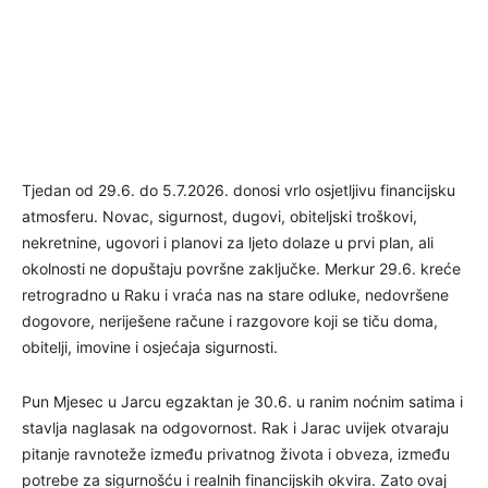
Tjedan od 29.6. do 5.7.2026. donosi vrlo osjetljivu financijsku
atmosferu. Novac, sigurnost, dugovi, obiteljski troškovi,
nekretnine, ugovori i planovi za ljeto dolaze u prvi plan, ali
okolnosti ne dopuštaju površne zaključke. Merkur 29.6. kreće
retrogradno u Raku i vraća nas na stare odluke, nedovršene
dogovore, neriješene račune i razgovore koji se tiču doma,
obitelji, imovine i osjećaja sigurnosti.
Pun Mjesec u Jarcu egzaktan je 30.6. u ranim noćnim satima i
stavlja naglasak na odgovornost. Rak i Jarac uvijek otvaraju
pitanje ravnoteže između privatnog života i obveza, između
potrebe za sigurnošću i realnih financijskih okvira. Zato ovaj