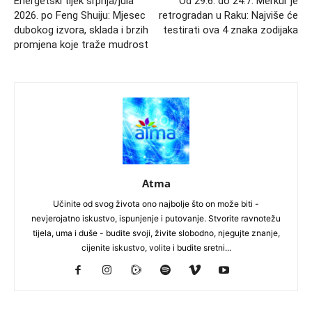
Energetski tijek srpnja/jula
Od 29.6. do 24.7. Merkur je
2026. po Feng Shuiju: Mjesec
retrogradan u Raku: Najviše će
dubokog izvora, sklada i brzih
testirati ova 4 znaka zodijaka
promjena koje traže mudrost
Atma
Učinite od svog života ono najbolje što on može biti -
nevjerojatno iskustvo, ispunjenje i putovanje. Stvorite ravnotežu
tijela, uma i duše - budite svoji, živite slobodno, njegujte znanje,
cijenite iskustvo, volite i budite sretni...