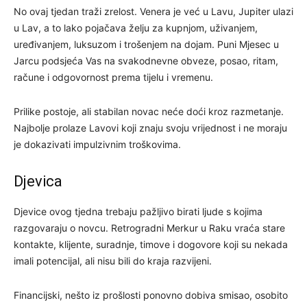
No ovaj tjedan traži zrelost. Venera je već u Lavu, Jupiter ulazi
u Lav, a to lako pojačava želju za kupnjom, uživanjem,
uređivanjem, luksuzom i trošenjem na dojam. Puni Mjesec u
Jarcu podsjeća Vas na svakodnevne obveze, posao, ritam,
račune i odgovornost prema tijelu i vremenu.
Prilike postoje, ali stabilan novac neće doći kroz razmetanje.
Najbolje prolaze Lavovi koji znaju svoju vrijednost i ne moraju
je dokazivati impulzivnim troškovima.
Djevica
Djevice ovog tjedna trebaju pažljivo birati ljude s kojima
razgovaraju o novcu. Retrogradni Merkur u Raku vraća stare
kontakte, klijente, suradnje, timove i dogovore koji su nekada
imali potencijal, ali nisu bili do kraja razvijeni.
Financijski, nešto iz prošlosti ponovno dobiva smisao, osobito