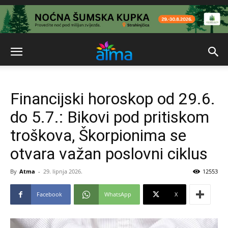
Financijski horoskop od 29.6.
do 5.7.: Bikovi pod pritiskom
troškova, Škorpionima se
otvara važan poslovni ciklus
By
Atma
-
29. lipnja 2026.
12553
Facebook
WhatsApp
X