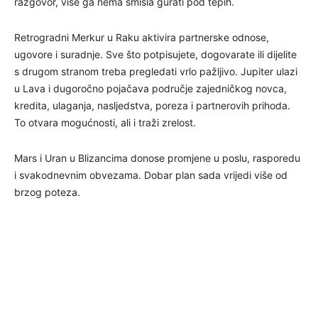
razgovor, više ga nema smisla gurati pod tepih.
Retrogradni Merkur u Raku aktivira partnerske odnose,
ugovore i suradnje. Sve što potpisujete, dogovarate ili dijelite
s drugom stranom treba pregledati vrlo pažljivo. Jupiter ulazi
u Lava i dugoročno pojačava područje zajedničkog novca,
kredita, ulaganja, nasljedstva, poreza i partnerovih prihoda.
To otvara mogućnosti, ali i traži zrelost.
Mars i Uran u Blizancima donose promjene u poslu, rasporedu
i svakodnevnim obvezama. Dobar plan sada vrijedi više od
brzog poteza.