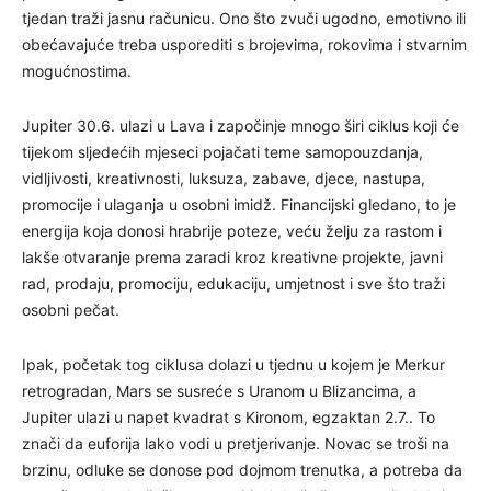
tjedan traži jasnu računicu. Ono što zvuči ugodno, emotivno ili
obećavajuće treba usporediti s brojevima, rokovima i stvarnim
mogućnostima.
Jupiter 30.6. ulazi u Lava i započinje mnogo širi ciklus koji će
tijekom sljedećih mjeseci pojačati teme samopouzdanja,
vidljivosti, kreativnosti, luksuza, zabave, djece, nastupa,
promocije i ulaganja u osobni imidž. Financijski gledano, to je
energija koja donosi hrabrije poteze, veću želju za rastom i
lakše otvaranje prema zaradi kroz kreativne projekte, javni
rad, prodaju, promociju, edukaciju, umjetnost i sve što traži
osobni pečat.
Ipak, početak tog ciklusa dolazi u tjednu u kojem je Merkur
retrogradan, Mars se susreće s Uranom u Blizancima, a
Jupiter ulazi u napet kvadrat s Kironom, egzaktan 2.7.. To
znači da euforija lako vodi u pretjerivanje. Novac se troši na
brzinu, odluke se donose pod dojmom trenutka, a potreba da