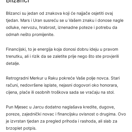
Blizanci
Blizanci su jedan od znakova koji će najjače osjetiti ovaj
tjedan. Mars i Uran susreću se u Vašem znaku i donose nagle
odluke, nervozu, hrabrost, iznenadne poteze i potrebu da
odmah nešto promijenite.
Financijski, to je energija koja donosi dobru ideju u pravom
trenutku, ali i rizik da se zaletite prije nego što ste provjerili
detalje.
Retrogradni Merkur u Raku pokreće Vaše polje novca. Stari
računi, nedovršene isplate, nejasni dogovori oko honorara,
cijena, plaće ili osobnih troškova sada se vraćaju na stol.
Pun Mjesec u Jarcu dodatno naglašava kredite, dugove,
poreze, zajednički novac i financijsku ovisnost o drugima. Ovo
je izvrstan tjedan za pregled prihoda i rashoda, ali slab za
brzoplet potpis.