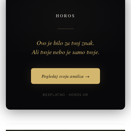
HOROS
Ovo je bilo za tvoj znak.
Ali tvoje nebo je samo tvoje.
Pogledaj svoju analizu →
BESPLATNO · HOROS.HR