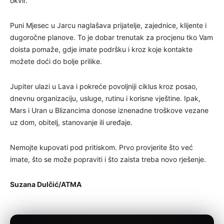
okvir.
Puni Mjesec u Jarcu naglašava prijatelje, zajednice, klijente i
dugoročne planove. To je dobar trenutak za procjenu tko Vam
doista pomaže, gdje imate podršku i kroz koje kontakte
možete doći do bolje prilike.
Jupiter ulazi u Lava i pokreće povoljniji ciklus kroz posao,
dnevnu organizaciju, usluge, rutinu i korisne vještine. Ipak,
Mars i Uran u Blizancima donose iznenadne troškove vezane
uz dom, obitelj, stanovanje ili uređaje.
Nemojte kupovati pod pritiskom. Prvo provjerite što već
imate, što se može popraviti i što zaista treba novo rješenje.
Suzana Dulčić/ATMA