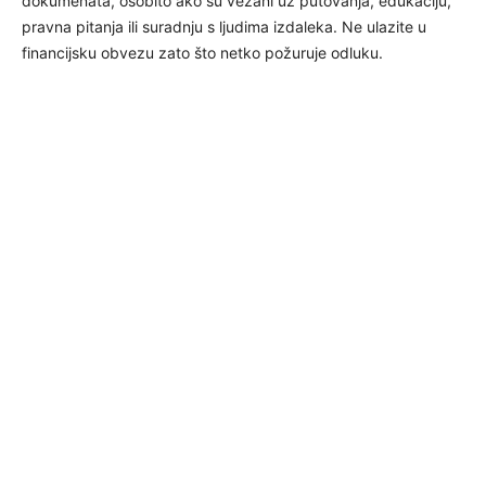
dokumenata, osobito ako su vezani uz putovanja, edukaciju,
pravna pitanja ili suradnju s ljudima izdaleka. Ne ulazite u
financijsku obvezu zato što netko požuruje odluku.