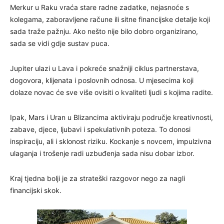
Merkur u Raku vraća stare radne zadatke, nejasnoće s
kolegama, zaboravljene račune ili sitne financijske detalje koji
sada traže pažnju. Ako nešto nije bilo dobro organizirano,
sada se vidi gdje sustav puca.
Jupiter ulazi u Lava i pokreće snažniji ciklus partnerstava,
dogovora, klijenata i poslovnih odnosa. U mjesecima koji
dolaze novac će sve više ovisiti o kvaliteti ljudi s kojima radite.
Ipak, Mars i Uran u Blizancima aktiviraju područje kreativnosti,
zabave, djece, ljubavi i spekulativnih poteza. To donosi
inspiraciju, ali i sklonost riziku. Kockanje s novcem, impulzivna
ulaganja i trošenje radi uzbuđenja sada nisu dobar izbor.
Kraj tjedna bolji je za strateški razgovor nego za nagli
financijski skok.