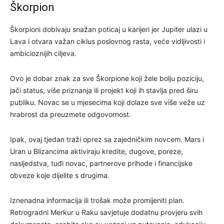
Škorpion
Škorpioni dobivaju snažan poticaj u karijeri jer Jupiter ulazi u
Lava i otvara važan ciklus poslovnog rasta, veće vidljivosti i
ambicioznijih ciljeva.
Ovo je dobar znak za sve Škorpione koji žele bolju poziciju,
jači status, više priznanja ili projekt koji ih stavlja pred širu
publiku. Novac se u mjesecima koji dolaze sve više veže uz
hrabrost da preuzmete odgovornost.
Ipak, ovaj tjedan traži oprez sa zajedničkim novcem. Mars i
Uran u Blizancima aktiviraju kredite, dugove, poreze,
nasljedstva, tuđi novac, partnerove prihode i financijske
obveze koje dijelite s drugima.
Iznenadna informacija ili trošak može promijeniti plan.
Retrogradni Merkur u Raku savjetuje dodatnu provjeru svih