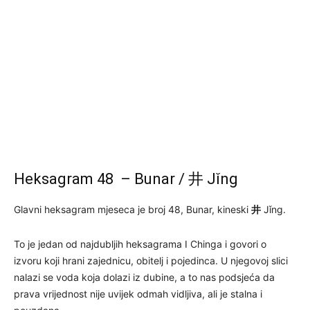
Heksagram 48 – Bunar / 井 Jǐng
Glavni heksagram mjeseca je broj 48, Bunar, kineski
井
Jǐng.
To je jedan od najdubljih heksagrama I Chinga i govori o
izvoru koji hrani zajednicu, obitelj i pojedinca. U njegovoj slici
nalazi se voda koja dolazi iz dubine, a to nas podsjeća da
prava vrijednost nije uvijek odmah vidljiva, ali je stalna i