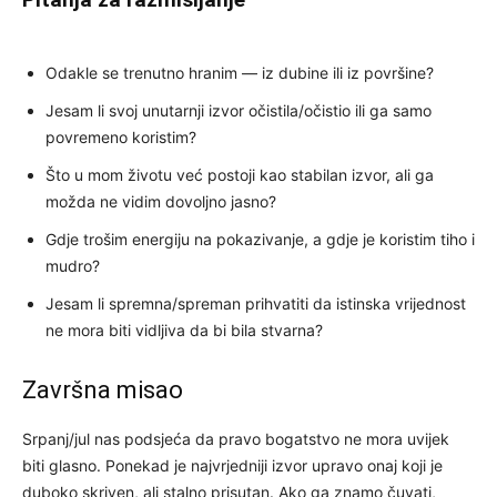
Odakle se trenutno hranim — iz dubine ili iz površine?
Jesam li svoj unutarnji izvor očistila/očistio ili ga samo
povremeno koristim?
Što u mom životu već postoji kao stabilan izvor, ali ga
možda ne vidim dovoljno jasno?
Gdje trošim energiju na pokazivanje, a gdje je koristim tiho i
mudro?
Jesam li spremna/spreman prihvatiti da istinska vrijednost
ne mora biti vidljiva da bi bila stvarna?
Završna misao
Srpanj/jul nas podsjeća da pravo bogatstvo ne mora uvijek
biti glasno. Ponekad je najvrjedniji izvor upravo onaj koji je
duboko skriven, ali stalno prisutan. Ako ga znamo čuvati,