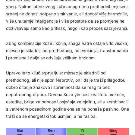
yang. Nakon intenzivnog i ubrzanog ritma prethodnih mjeseci,
srpanj ne donosi potpuno smirivanje, ali donosi više harmonije,
više unutarnje inteligencije i više prostora da se promjene ne
doživljavaju samo kao pritisak, nego i kao proces sazrijevanja.
Zbog kombinacije Koze i Konja, snaga Vatre ostaje vrlo visoka,
mjesec je skladniji od prethodnog, no evolucija, transformacija
i promjena i dalje se odvijaju velikom brzinom.
Upravo je to ključ srpnja/jula: mjesec je skladniji od
prethodnog, ali nije spor. Naprotiv, on i dalje traži prilagodbu,
dobro čitanje znakova i spremnost da se reagira bez
nepotrebnog otpora. Drvena Koza yin nosi kvalitetu mekoće,
estetike, brige za odnose i osjećaja za cjelinu, ali u kombinaciji
s vatrenom pozadinom godine ona se ne ponaša pasivno. Ona
traži da se energetski tok usmjeri, a ne rasipa.