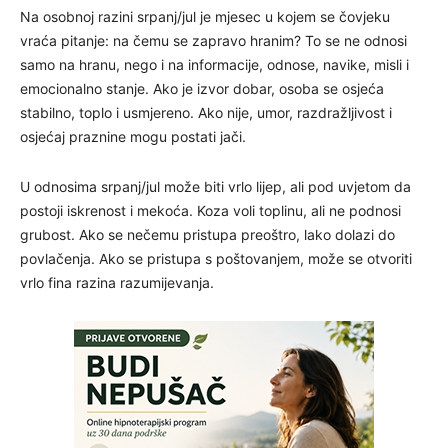
Na osobnoj razini srpanj/jul je mjesec u kojem se čovjeku
vraća pitanje: na čemu se zapravo hranim? To se ne odnosi
samo na hranu, nego i na informacije, odnose, navike, misli i
emocionalno stanje. Ako je izvor dobar, osoba se osjeća
stabilno, toplo i usmjereno. Ako nije, umor, razdražljivost i
osjećaj praznine mogu postati jači.
U odnosima srpanj/jul može biti vrlo lijep, ali pod uvjetom da
postoji iskrenost i mekoća. Koza voli toplinu, ali ne podnosi
grubost. Ako se nečemu pristupa preoštro, lako dolazi do
povlačenja. Ako se pristupa s poštovanjem, može se otvoriti
vrlo fina razina razumijevanja.