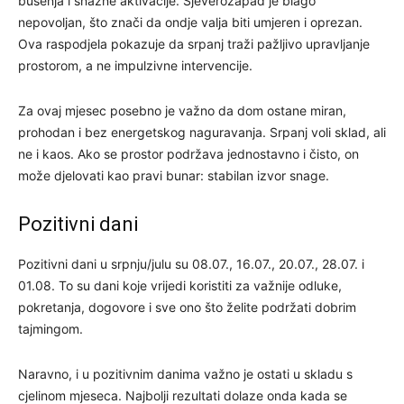
bušenja i snažne aktivacije. Sjeverozapad je blago
nepovoljan, što znači da ondje valja biti umjeren i oprezan.
Ova raspodjela pokazuje da srpanj traži pažljivo upravljanje
prostorom, a ne impulzivne intervencije.
Za ovaj mjesec posebno je važno da dom ostane miran,
prohodan i bez energetskog naguravanja. Srpanj voli sklad, ali
ne i kaos. Ako se prostor podržava jednostavno i čisto, on
može djelovati kao pravi bunar: stabilan izvor snage.
Pozitivni dani
Pozitivni dani u srpnju/julu su 08.07., 16.07., 20.07., 28.07. i
01.08. To su dani koje vrijedi koristiti za važnije odluke,
pokretanja, dogovore i sve ono što želite podržati dobrim
tajmingom.
Naravno, i u pozitivnim danima važno je ostati u skladu s
cjelinom mjeseca. Najbolji rezultati dolaze onda kada se