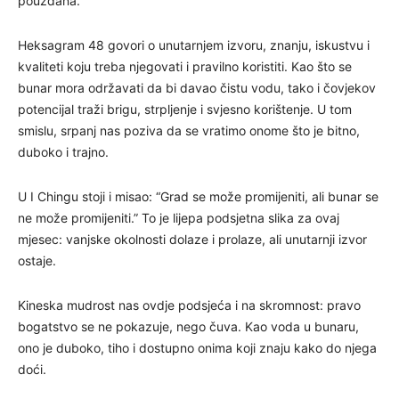
pouzdana.
Heksagram 48 govori o unutarnjem izvoru, znanju, iskustvu i
kvaliteti koju treba njegovati i pravilno koristiti. Kao što se
bunar mora održavati da bi davao čistu vodu, tako i čovjekov
potencijal traži brigu, strpljenje i svjesno korištenje. U tom
smislu, srpanj nas poziva da se vratimo onome što je bitno,
duboko i trajno.
U I Chingu stoji i misao: “Grad se može promijeniti, ali bunar se
ne može promijeniti.” To je lijepa podsjetna slika za ovaj
mjesec: vanjske okolnosti dolaze i prolaze, ali unutarnji izvor
ostaje.
Kineska mudrost nas ovdje podsjeća i na skromnost: pravo
bogatstvo se ne pokazuje, nego čuva. Kao voda u bunaru,
ono je duboko, tiho i dostupno onima koji znaju kako do njega
doći.