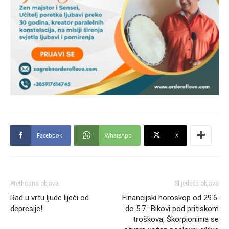
Facebook
WhatsApp
X
Prethodna objava
Slijedeća objava
Rad u vrtu ljude liječi od
Financijski horoskop od 29.6.
depresije!
do 5.7.: Bikovi pod pritiskom
troškova, Škorpionima se