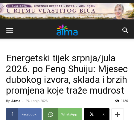
Energetski tijek srpnja/jula
2026. po Feng Shuiju: Mjesec
dubokog izvora, sklada i brzih
promjena koje traže mudrost
By
Atma
-
29. lipnja 2026.
1180
Facebook
WhatsApp
X