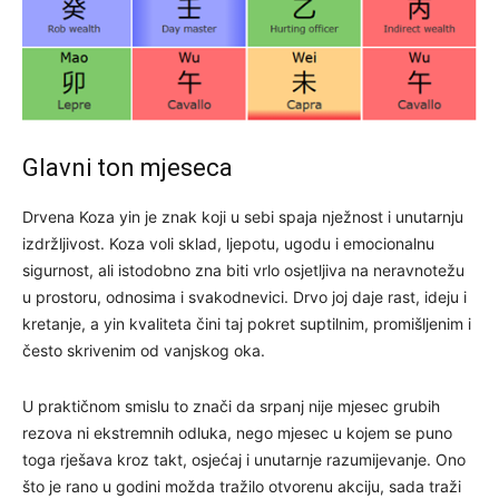
Glavni ton mjeseca
Drvena Koza yin je znak koji u sebi spaja nježnost i unutarnju
izdržljivost. Koza voli sklad, ljepotu, ugodu i emocionalnu
sigurnost, ali istodobno zna biti vrlo osjetljiva na neravnotežu
u prostoru, odnosima i svakodnevici. Drvo joj daje rast, ideju i
kretanje, a yin kvaliteta čini taj pokret suptilnim, promišljenim i
često skrivenim od vanjskog oka.
U praktičnom smislu to znači da srpanj nije mjesec grubih
rezova ni ekstremnih odluka, nego mjesec u kojem se puno
toga rješava kroz takt, osjećaj i unutarnje razumijevanje. Ono
što je rano u godini možda tražilo otvorenu akciju, sada traži