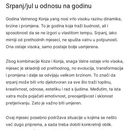
Srpanj/jul u odnosu na godinu
Godina Vatrenog Konja yang nosi vrlo visoku razinu dinamike,
brzine i promjena. To je godina koja traži budnost, ali i
sposobnost da se ne izgori u vlastitom tempu. Srpanj, iako
mirniji od prethodnih mjeseci, ne spušta vatru u potpunosti.
Ona ostaje visoka, samo postaje bolje usmjerena.
Zbog kombinacije Koze i Konja, snaga Vatre ostaje vrlo visoka,
mjesec je skladniji od prethodnog, no evolucija, transformacija
i promjena i dalje se odvijaju velikom brzinom. To znači da
srpanj može biti vrlo djelotvoran za sve što traži toplinu,
kreativnost, odnose, estetiku i rad s ljudima. Međutim, ta ista
vatra može pojačati emotivnost, preosjetljivost i sklonost
pretjerivanju. Zato je važno biti umjeren.
Ovaj mjesec posebno podržava situacije u kojima se nešto
već dugo priprema, a sada treba dobiti konkretniji oblik.