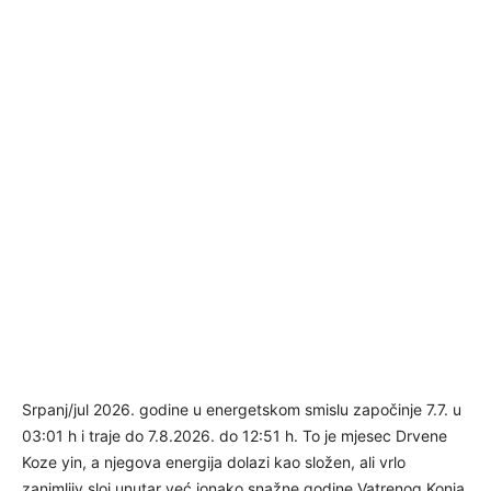
Srpanj/jul 2026. godine u energetskom smislu započinje 7.7. u
03:01 h i traje do 7.8.2026. do 12:51 h. To je mjesec Drvene
Koze yin, a njegova energija dolazi kao složen, ali vrlo
zanimljiv sloj unutar već ionako snažne godine Vatrenog Konja